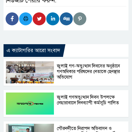
নিউজটি শেয়ার করুন:
এ ক্যাটাগরির আরো সংবাদ
জুলাই গণ-অভ্যুত্থান দিবসের অনুষ্ঠানে
গণঅধিকার পরিষদের নেতাকে হেনস্থার
অভিযোগ
জুলাই গণঅভ্যুত্থান দিবস উপলক্ষে
নেছারাবাদে দিনব্যাপী কর্মসূচি পালিত
গৌরনদীতে নিরাপদ অভিবাসন ও