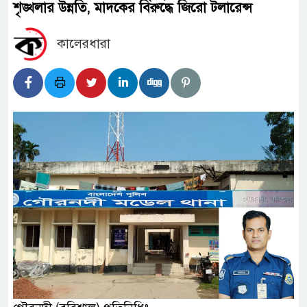
শৃঙ্খলার উন্নতি, মাদকের বিরুদ্ধে জিরো টলারেন্স ‎
কালেরধারা