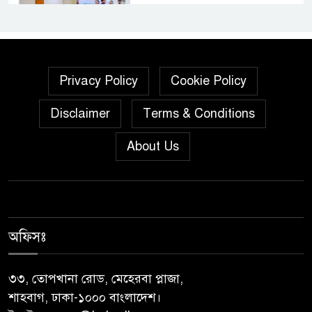
শালিখায় ছাত্রদলের নেতৃবৃন্দের সাথে
যুবদলের সাবেক সদস্য সচিব
নয়নুজ্জামান মুন্সীর মতবিনিময়
Privacy Policy
Cookie Policy
সভা।
Disclaimer
Terms & Conditions
জুলাই গণঅভ্যুত্থান দিবস উপলক্ষে
পিরোজপুরে নানা কর্মসূচি পালিত
About Us
নেছারাবাদের বলদিয়ায় বিয়ের
দাবিতে ছেলের বাড়িতে প্রেমিকার
অনশন : থানায় অভিযোগ
অফিসঃ
‎গৌরনদীতে যথাযোগ্য মর্যাদায়
পালিত হলো ‘০৫ আগস্ট জুলাই
৩৩, তোপখানা রোড, মেহেরবা প্লাজা,
গণঅভ্যুত্থান দিবস ২০২৬’ ‎
শাহবাগ, ঢাকা-১০০০ বাংলাদেশ।