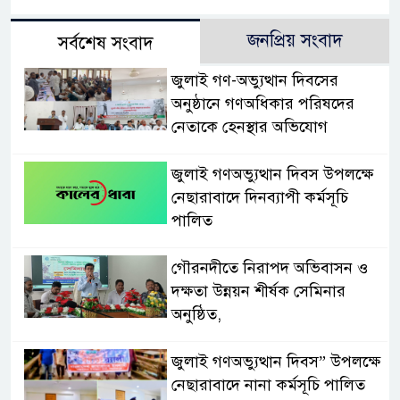
জনপ্রিয় সংবাদ
সর্বশেষ সংবাদ
জুলাই গণ-অভ্যুত্থান দিবসের
অনুষ্ঠানে গণঅধিকার পরিষদের
নেতাকে হেনস্থার অভিযোগ
জুলাই গণঅভ্যুত্থান দিবস উপলক্ষে
নেছারাবাদে দিনব্যাপী কর্মসূচি
পালিত
গৌরনদীতে নিরাপদ অভিবাসন ও
দক্ষতা উন্নয়ন শীর্ষক সেমিনার
অনুষ্ঠিত,
জুলাই গণঅভ্যুত্থান দিবস” উপলক্ষে
নেছারাবাদে নানা কর্মসূচি পালিত