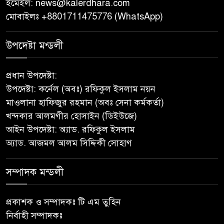
ইমেইল:
news@kalerdhara.com
বাবুগঞ্জে বাংলাদেশ প্রাথমিক শিক্ষক
মোবাইলঃ +8801711475776 (WhatsApp)
সমিতির কমিটি ঘোষণাঃ সালাম
সভাপতি, মনোয়ার সম্পাদক
উপদেষ্টা মন্ডলী
সাভারে টিন কেটে দুঃসাহসিক চুরি,
প্রধান উপদেষ্টা:
৫ লাখ ৫০ হাজার টাকার মালামাল
উপদেষ্টা: কর্নেল (অবঃ) রফিকুল ইসলাম নয়ন
লুটের অভিযোগ
মাওলানা হাফিজুর রহমান (অবঃ সেনা কর্মকর্তা)
খন্দকার আলমগীর হোসাইন (ডিইউজে)
বাবুগঞ্জে পরিস্কার পরিচ্ছন্নতা ও
আইন উপদেষ্টা: অ্যাড. রফিকুল ইসলাম
বৃক্ষরোপণ অভিযান শুরু করেছে
অ্যাড. আজমল আলম সিদ্দিকী সোহাগ
সুজন
সম্পাদক মন্ডলী
‎বাটাজোড়-সরিকল খাল খননে কৃষি,
মৎস্য ও পরিবেশে নতুন সম্ভাবনা;
রক্ষণাবেক্ষণে গুরুত্ব দিচ্ছে উপজেলা
প্রকাশক ও সম্পাদকঃ টি এম তুহিন
প্রশাসন
নির্বাহী সম্পাদকঃ