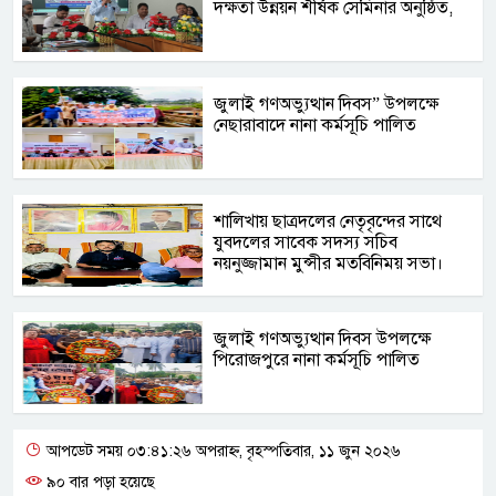
দক্ষতা উন্নয়ন শীর্ষক সেমিনার অনুষ্ঠিত,
জুলাই গণঅভ্যুত্থান দিবস” উপলক্ষে
নেছারাবাদে নানা কর্মসূচি পালিত
শালিখায় ছাত্রদলের নেতৃবৃন্দের সাথে
যুবদলের সাবেক সদস্য সচিব
নয়নুজ্জামান মুন্সীর মতবিনিময় সভা।
জুলাই গণঅভ্যুত্থান দিবস উপলক্ষে
পিরোজপুরে নানা কর্মসূচি পালিত
আপডেট সময় ০৩:৪১:২৬ অপরাহ্ন, বৃহস্পতিবার, ১১ জুন ২০২৬
৯০ বার পড়া হয়েছে