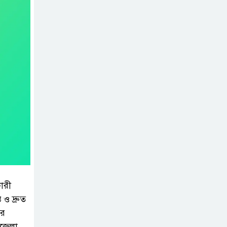
গৌরনদীতে নিরাপদ
অভিবাসন ও দক্ষতা
উন্নয়ন শীর্ষক
সেমিনার অনুষ্ঠিত,
জুলাই গণঅভ্যুত্থান
দিবস” উপলক্ষে
নেছারাবাদে নানা
কর্মসূচি পালিত
শালিখায় ছাত্রদলের
নেতৃবৃন্দের সাথে
ারী
যুবদলের সাবেক
 ও দ্রুত
সদস্য সচিব নয়নুজ্জামান মুন্সীর
ির
মতবিনিময় সভা।
পজেলা