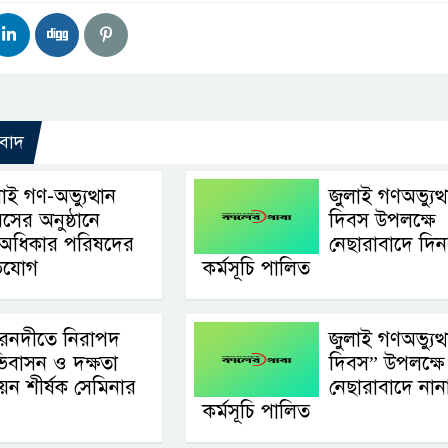
বাদ
াই গণ-অভ্যুত্থান
জুলাই গণঅভ্যুত্
সের অনুষ্ঠানে
দিবস উপলক্ষে
অধিকার পরিষদের
নেছারাবাদে দিনব
ভিযোগ
কর্মসূচি পালিত
রনদীতে নিরাপদ
জুলাই গণঅভ্যুত্
িবাসন ও দক্ষতা
দিবস” উপলক্ষে
নয়ন শীর্ষক সেমিনার
নেছারাবাদে নান
কর্মসূচি পালিত