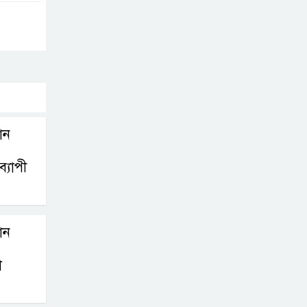
বাবুগঞ্জে বাংলাদেশ
প্রাথমিক শিক্ষক
সমিতির কমিটি
ঘোষণাঃ সালাম সভাপতি, মনোয়ার
সম্পাদক
থান
সাভারে টিন কেটে
দুঃসাহসিক চুরি, ৫
্যাপী
লাখ ৫০ হাজার
টাকার মালামাল লুটের অভিযোগ
থান
বাবুগঞ্জে পরিস্কার
পরিচ্ছন্নতা ও
া
বৃক্ষরোপণ অভিযান
শুরু করেছে সুজন