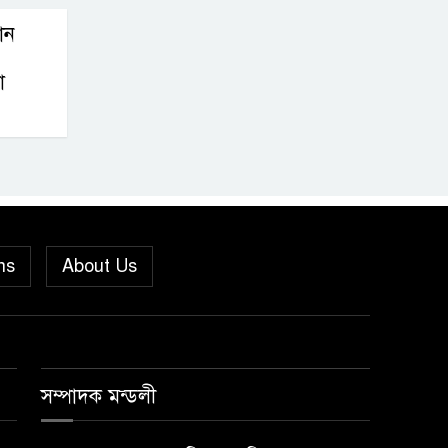
‎বাটাজোড়-সরিকল
থান
খাল খননে কৃষি,
া
মৎস্য ও পরিবেশে
নতুন সম্ভাবনা; রক্ষণাবেক্ষণে গুরুত্ব দিচ্ছে
উপজেলা প্রশাসন
মীরগঞ্জে জিওব্যাগ
ফেলে বাজার ও ঘাট
রক্ষা প্রকল্পের
ns
About Us
উদ্বোধন করলেন ইউএনও
পুনরায় সহকারী
অ্যাটর্নি জেনারেল
হিসেবে নিয়োগ
সম্পাদক মন্ডলী
পেলেন নেছারাবাদের কৃতি সন্তান