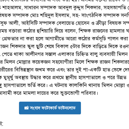
ি শাহআলম, সাধারন সম্পাদক আবদুল কুদ্দুস শিকদার, সহসভাপতি 
 বিষয়ক সম্পাদক মোঃ শহিদুল ইসলাম, সহ- সাংগঠনিক সম্পাদক সন
ইউসুফ আলী, আইসিটি সম্পাদক বেলায়েত হোসেন ও ক্রীড়া বিষয়ক সম
সময় বক্তারা কঠোর হুশিয়ারি দিয়ে বলেন, শিক্ষক রাজনের হামলার 
ে গ্রেফতার না করা হলে আগামীতে আরো কঠোর কর্মসূচি পালন করা
্ষক রাজন শিকদার স্কুল ছুটি শেষে বিকাল ৫টার দিকে বাড়িতে দিকে রও
ওৎ পেতে থাকা আলীনগর সস্তাল এলাকার চিহ্নিত বালু ব্যবসায়ী মিলন 
ার জেরে মিলন মোল্লার কয়েকজন সহযোগীরা মিলে শিক্ষক রাজন শিকদা
রীরের বিভিন্নস্থান জখম করে এবং তার দুই পা-একটি হাত ভেঙ্গে দে
ে মুমূর্ষু অবস্থায় উদ্ধার করে প্রথমে স্থানীয় হাসপাতালে ও পরে উন্নত
্গু হাসপাতালে ভর্তি করে। এ ঘটনায় কালকিনি থানায় মিলন মোল্লা 
ামী করে মামলা দায়ের করে ভুক্তভোগী পরিবার।
📸 সংবাদ ফটোকার্ড ডাউনলোড
ন: