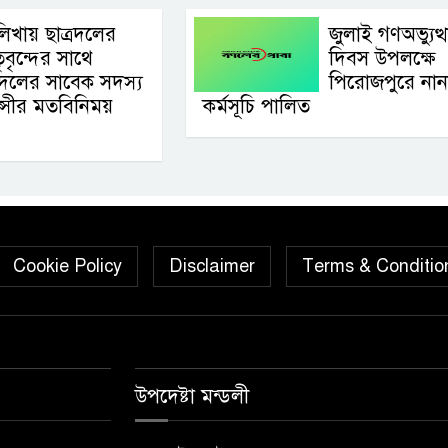
লিখায় ছাত্রদলের
জুলাই গণঅভ্যুত্
ৃবৃন্দের সাথে
দিবস উপলক্ষে
বদলের সাবেক সদস্য
পিরোজপুরে নান
ুন্সীর মতবিনিময়
কর্মসূচি পালিত
Cookie Policy
Disclaimer
Terms & Conditio
উপদেষ্টা মন্ডলী