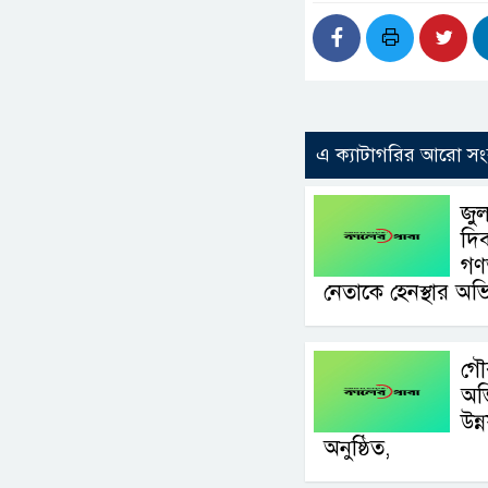
এ ক্যাটাগরির আরো সং
জুল
দিব
গণ
নেতাকে হেনস্থার অ
গৌ
অভ
উন্
অনুষ্ঠিত,