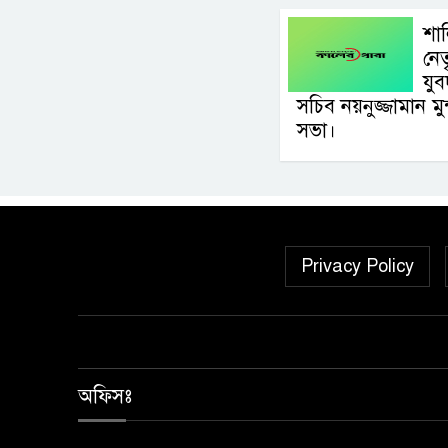
শা
নেত
যু
সচিব নয়নুজ্জামান ম
সভা।
Privacy Policy
অফিসঃ