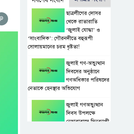
সর্বশেষ সংবাদ
ছাত্রলীগের দোসর
থেকে রাতারাতি
‘জুলাই যোদ্ধা’ ও
‘সাংবাদিক’: গৌরনদীতে বহুরূপী
সোলায়মানের চরম ধৃষ্টতা!
জুলাই গণ-অভ্যুত্থান
দিবসের অনুষ্ঠানে
গণঅধিকার পরিষদের
নেতাকে হেনস্থার অভিযোগ
জুলাই গণঅভ্যুত্থান
দিবস উপলক্ষে
নেছারাবাদে দিনব্যাপী
কর্মসূচি পালিত