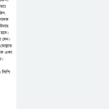
মোঃ
জুলাই গণঅভ্যুত্থান
জিৎ
দিবস উপলক্ষে
্পাদক
পিরোজপুরে নানা
ঘটনায়
কর্মসূচি পালিত
 হবে।
না দেন।
নেছারাবাদের
মোল্লার
বলদিয়ায় বিয়ের
রকে একা
দাবিতে ছেলের
য়।
বাড়িতে প্রেমিকার অনশন : থানায়
অভিযোগ
ও লিপি
‎গৌরনদীতে যথাযোগ্য
মর্যাদায় পালিত হলো
‘০৫ আগস্ট জুলাই
গণঅভ্যুত্থান দিবস ২০২৬’ ‎