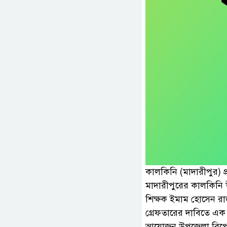
কালকিনি (মাদারীপুর) প
মাদারীপুরের কালকিনি
শিক্ষক ইমাম হোসেন রাজন
গ্রেফতারের দাবিতে এক 
আয়োজন উপজেলা রিপোর্ট