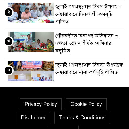
জুলাই গণঅভ্যুত্থান দিবস উপলক্ষে
২
নেছারাবাদে দিনব্যাপী কর্মসূচি
পালিত
গৌরনদীতে নিরাপদ অভিবাসন ও
৩
দক্ষতা উন্নয়ন শীর্ষক সেমিনার
অনুষ্ঠিত,
জুলাই গণঅভ্যুত্থান দিবস” উপলক্ষে
৪
নেছারাবাদে নানা কর্মসূচি পালিত
শালিখায় ছাত্রদলের নেতৃবৃন্দের
৫
সাথে যুবদলের সাবেক সদস্য সচিব
Privacy Policy
Cookie Policy
নয়নুজ্জামান মুন্সীর মতবিনিময়
সভা।
Disclaimer
Terms & Conditions
জুলাই গণঅভ্যুত্থান দিবস উপলক্ষে