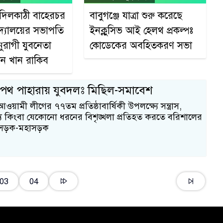
 ইদিলকাঠী বাহেরচর
বাবুগঞ্জে যাত্রা শুরু করেছে
দ্যালয়ের সভাপতি
ইনক্লুসিভ আই হেলথ প্রকল্পঃ
নুরাগী যুবনেতা
কোডেকের অবহিতকরণ সভা
ান খান রাকিব
াজপথ পাহারায় যুবদলঃ মিছিল-সমাবেশ
 আওয়ামী লীগের ৭৭তম প্রতিষ্ঠাবার্ষিকী উপলক্ষ্যে সন্ত্রাস,
য কিংবা যেকোনো ধরনের বিশৃঙ্খলা প্রতিহত করতে বরিশালের
ন্ন সড়ক-মহাসড়ক
03
04