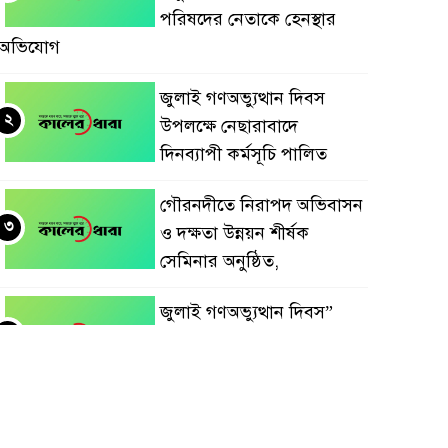
পরিষদের নেতাকে হেনস্থার
অভিযোগ
জুলাই গণঅভ্যুত্থান দিবস
২
উপলক্ষে নেছারাবাদে
দিনব্যাপী কর্মসূচি পালিত
গৌরনদীতে নিরাপদ অভিবাসন
৩
ও দক্ষতা উন্নয়ন শীর্ষক
সেমিনার অনুষ্ঠিত,
জুলাই গণঅভ্যুত্থান দিবস”
৪
উপলক্ষে নেছারাবাদে নানা
কর্মসূচি পালিত
শালিখায় ছাত্রদলের নেতৃবৃন্দের
৫
সাথে যুবদলের সাবেক সদস্য