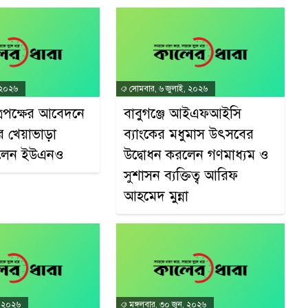
 ২০২৬
সোমবার, ৬ জুলাই, ২০২৬
াত্রপক্ষের আবেদনে
বাবুগঞ্জে আইএফআইসি
দের খেয়াভাড়া
ব্যাংকের মধুমাস উৎসবের
লেন ইউএনও
উদ্বোধন করলেন গণমাধ্যম ও
সুশাসন ব্যক্তিত্ব আরিফ
আহমেদ মুন্না
, ২০২৬
মঙ্গলবার, ৩০ জুন, ২০২৬