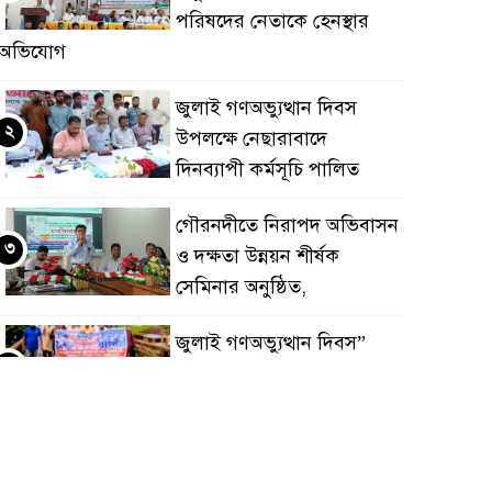
পরিষদের নেতাকে হেনস্থার
অভিযোগ
জুলাই গণঅভ্যুত্থান দিবস
২
উপলক্ষে নেছারাবাদে
দিনব্যাপী কর্মসূচি পালিত
গৌরনদীতে নিরাপদ অভিবাসন
৩
ও দক্ষতা উন্নয়ন শীর্ষক
সেমিনার অনুষ্ঠিত,
জুলাই গণঅভ্যুত্থান দিবস”
৪
উপলক্ষে নেছারাবাদে নানা
কর্মসূচি পালিত
শালিখায় ছাত্রদলের নেতৃবৃন্দের
৫
সাথে যুবদলের সাবেক সদস্য