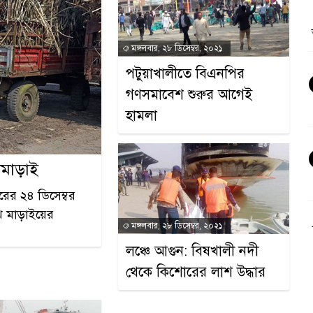
মঙ্গলবার, ২৮ ডিসেম্বর, ২০২১
পটুয়াখালীতে বিএনপির
গণসমাবেশ শুরুর আগেই
হামলা
খমাড়াই
ছরের ২৪ ডিসেম্বর
খ মাড়াইয়ের
মঙ্গলবার, ২৮ ডিসেম্বর, ২০২১
লঞ্চে আগুন: বিষখালী নদী
থেকে কিশোরের লাশ উদ্ধার