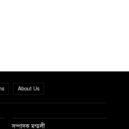
সচিব নয়নুজ্জামান মুন্সীর
মতবিনিময় সভা।
জুলাই গণঅভ্যুত্থান দিবস
৬
উপলক্ষে পিরোজপুরে নানা
কর্মসূচি পালিত
নেছারাবাদের বলদিয়ায় বিয়ের
৭
দাবিতে ছেলের বাড়িতে
প্রেমিকার অনশন : থানায়
অভিযোগ
ns
About Us
‎গৌরনদীতে যথাযোগ্য মর্যাদায়
৮
পালিত হলো ‘০৫ আগস্ট
জুলাই গণঅভ্যুত্থান দিবস
২০২৬’ ‎
সম্পাদক মন্ডলী