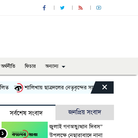
অর্থনীতি
ফিচার
অন্যান্য
×
ত
শালিখায় ছাত্রদলের নেতৃবৃন্দের সাথে যুবদলের সাবেক সদস্
জনপ্রিয় সংবাদ
সর্বশেষ সংবাদ
জুলাই গণঅভ্যুত্থান দিবস”
১
উপলক্ষে নেছারাবাদে নানা