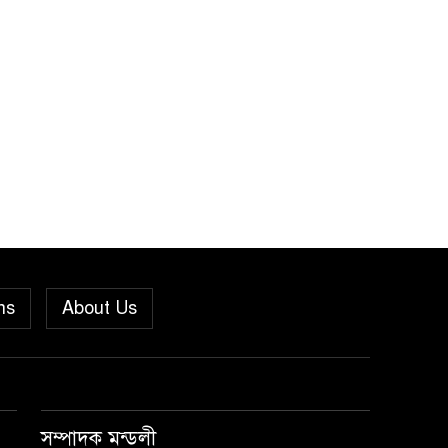
৫
পালিত হলো ‘০৫ আগস্ট
জুলাই গণঅভ্যুত্থান দিবস
২০২৬’ ‎
বাবুগঞ্জে বাংলাদেশ প্রাথমিক
৬
শিক্ষক সমিতির কমিটি
ঘোষণাঃ সালাম সভাপতি,
মনোয়ার সম্পাদক
সাভারে টিন কেটে দুঃসাহসিক
৭
চুরি, ৫ লাখ ৫০ হাজার টাকার
ns
About Us
মালামাল লুটের অভিযোগ
বাবুগঞ্জে পরিস্কার পরিচ্ছন্নতা
৮
ও বৃক্ষরোপণ অভিযান শুরু
করেছে সুজন
সম্পাদক মন্ডলী