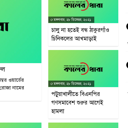
মঙ্গলবার, ২৮ ডিসেম্বর, ২০২১
চালু না হতেই বন্ধ ঠাকুরগাঁও
চিনিকলের আখমাড়াই
ুল
বর ওয়ার্ডের
মঙ্গলবার, ২৮ ডিসেম্বর, ২০২১
র রোজা নামের
পটুয়াখালীতে বিএনপির
গণসমাবেশ শুরুর আগেই
হামলা