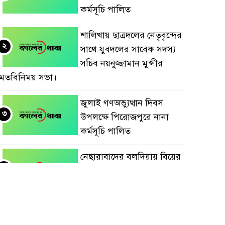
কর্মসূচি পালিত
শালিখায় ছাত্রদলের নেতৃবৃন্দের
২
সাথে যুবদলের সাবেক সদস্য
সচিব নয়নুজ্জামান মুন্সীর
মতবিনিময় সভা।
জুলাই গণঅভ্যুত্থান দিবস
৩
উপলক্ষে পিরোজপুরে নানা
কর্মসূচি পালিত
নেছারাবাদের বলদিয়ায় বিয়ের
৪
দাবিতে ছেলের বাড়িতে
প্রেমিকার অনশন : থানায়
অভিযোগ
‎গৌরনদীতে যথাযোগ্য মর্যাদায়