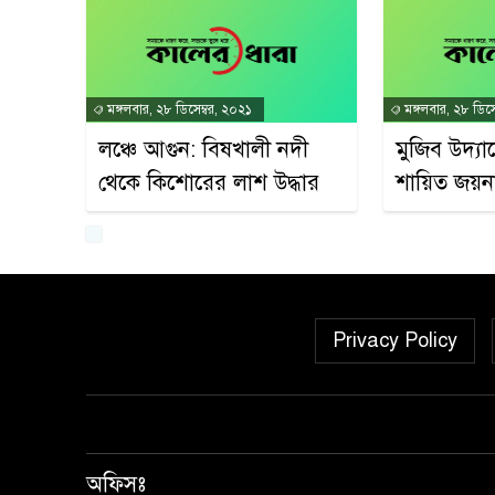
মঙ্গলবার, ২৮ ডিসেম্বর, ২০২১
মঙ্গলবার, ২৮ ডিসে
লঞ্চে আগুন: বিষখালী নদী
মুজিব উদ্যান
থেকে কিশোরের লাশ উদ্ধার
শায়িত জয়ন
Privacy Policy
অফিসঃ