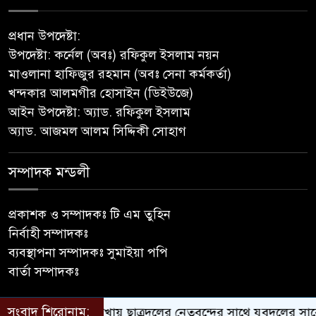
প্রশাসন
প্রধান উপদেষ্টা:
মীরগঞ্জে জিওব্যাগ ফেলে বাজার ও
উপদেষ্টা: কর্নেল (অবঃ) রফিকুল ইসলাম নয়ন
ঘাট রক্ষা প্রকল্পের উদ্বোধন করলেন
মাওলানা হাফিজুর রহমান (অবঃ সেনা কর্মকর্তা)
ইউএনও
খন্দকার আলমগীর হোসাইন (ডিইউজে)
আইন উপদেষ্টা: অ্যাড. রফিকুল ইসলাম
পুনরায় সহকারী অ্যাটর্নি জেনারেল
অ্যাড. আজমল আলম সিদ্দিকী সোহাগ
হিসেবে নিয়োগ পেলেন
নেছারাবাদের কৃতি সন্তান মোহাম্মদ
ছফওয়ান
সম্পাদক মন্ডলী
নেছারাবাদে পূবালী ব্যাংকের
প্রকাশক ও সম্পাদকঃ টি এম তুহিন
বৃক্ষরোপণ কর্মসূচি
নির্বাহী সম্পাদকঃ
ব্যবস্থাপনা সম্পাদকঃ সুমাইয়া পপি
গৌরনদীতে তথ্য ও সম্প্রচারমন্ত্রীর
বার্তা সম্পাদকঃ
বৃক্ষমেলার উদ্বোধন, বৃক্ষরোপণ ও
শিক্ষার্থীদের মাঝে চারা ও ক্রীড়া
সংবাদ শিরোনাম:
চি পালিত
শালিখায় ছাত্রদলের নেতৃবৃন্দের সাথে যুবদলের সাবেক