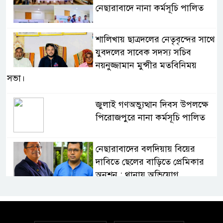
নেছারাবাদে নানা কর্মসূচি পালিত
শালিখায় ছাত্রদলের নেতৃবৃন্দের সাথে
যুবদলের সাবেক সদস্য সচিব
নয়নুজ্জামান মুন্সীর মতবিনিময়
সভা।
জুলাই গণঅভ্যুত্থান দিবস উপলক্ষে
পিরোজপুরে নানা কর্মসূচি পালিত
নেছারাবাদের বলদিয়ায় বিয়ের
দাবিতে ছেলের বাড়িতে প্রেমিকার
অনশন : থানায় অভিযোগ
‎গৌরনদীতে যথাযোগ্য মর্যাদায়
পালিত হলো ‘০৫ আগস্ট জুলাই