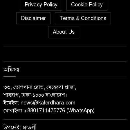
গণঅভ্যুত্থান দিবস ২০২৬’ ‎
Privacy Policy
Cookie Policy
বাবুগঞ্জে বাংলাদেশ প্রাথমিক শিক্ষক
Disclaimer
Terms & Conditions
সমিতির কমিটি ঘোষণাঃ সালাম
About Us
সভাপতি, মনোয়ার সম্পাদক
সাভারে টিন কেটে দুঃসাহসিক চুরি,
৫ লাখ ৫০ হাজার টাকার মালামাল
লুটের অভিযোগ
অফিসঃ
বাবুগঞ্জে পরিস্কার পরিচ্ছন্নতা ও
বৃক্ষরোপণ অভিযান শুরু করেছে
৩৩, তোপখানা রোড, মেহেরবা প্লাজা,
সুজন
শাহবাগ, ঢাকা-১০০০ বাংলাদেশ।
ইমেইল:
news@kalerdhara.com
‎বাটাজোড়-সরিকল খাল খননে কৃষি,
মোবাইলঃ +8801711475776 (WhatsApp)
মৎস্য ও পরিবেশে নতুন সম্ভাবনা;
রক্ষণাবেক্ষণে গুরুত্ব দিচ্ছে উপজেলা
উপদেষ্টা মন্ডলী