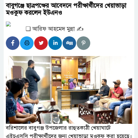
বাবুগঞ্জে ছাত্রপক্ষের আবেদনে পরীক্ষার্থীদের খেয়াভাড়া
মওকুফ করলেন ইউএনও
❑ আরিফ আহমেদ মুন্না ✍️
বরিশালের বাবুগঞ্জ উপজেলার রাহুতকাঠী খেয়াঘাটে
এইচএসসি পরীক্ষার্থীদের জন্য খেয়াভাড়া মওকুফ করা হয়েছে।