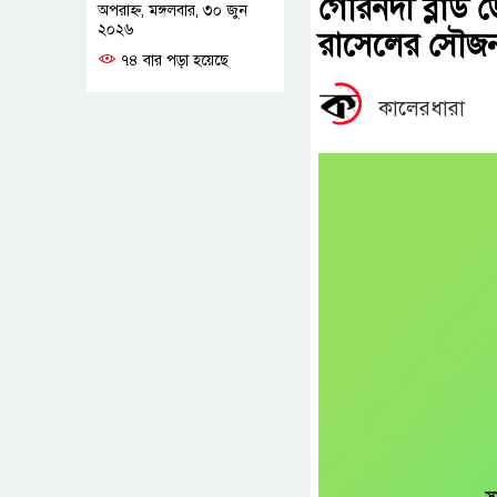
গৌরনদী ব্লাড ডো
অপরাহ্ন, মঙ্গলবার, ৩০ জুন
২০২৬
রাসেলের সৌজন্য
৭৪ বার পড়া হয়েছে
কালেরধারা