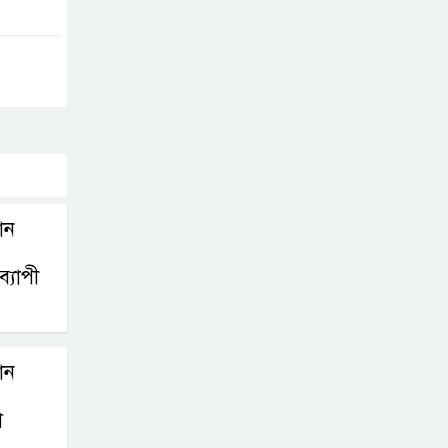
সাভারে টিন কেটে
দুঃসাহসিক চুরি, ৫
লাখ ৫০ হাজার
টাকার মালামাল লুটের অভিযোগ
বাবুগঞ্জে পরিস্কার
পরিচ্ছন্নতা ও
থান
বৃক্ষরোপণ অভিযান
শুরু করেছে সুজন
্যাপী
‎বাটাজোড়-সরিকল
খাল খননে কৃষি,
মৎস্য ও পরিবেশে
থান
নতুন সম্ভাবনা; রক্ষণাবেক্ষণে গুরুত্ব দিচ্ছে
া
উপজেলা প্রশাসন