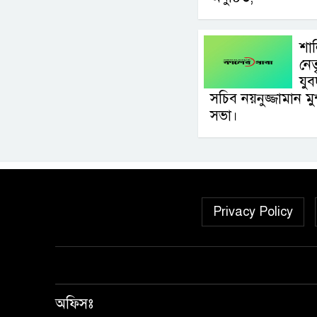
শা
নেত
যু
সচিব নয়নুজ্জামান ম
সভা।
Privacy Policy
অফিসঃ