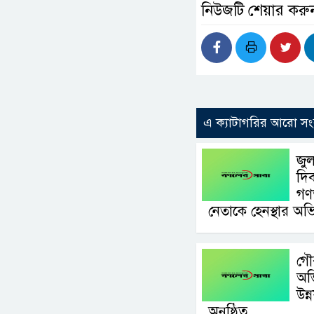
নিউজটি শেয়ার করু
এ ক্যাটাগরির আরো সং
জুল
দিব
গণ
নেতাকে হেনস্থার অ
গৌ
অভ
উন্
অনুষ্ঠিত,