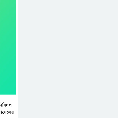
জুলাই গণঅভ্যুত্থান
দিবস” উপলক্ষে
নেছারাবাদে নানা
কর্মসূচি পালিত
শালিখায় ছাত্রদলের
নেতৃবৃন্দের সাথে
যুবদলের সাবেক
সদস্য সচিব নয়নুজ্জামান মুন্সীর
মতবিনিময় সভা।
জুলাই গণঅভ্যুত্থান
দিবস উপলক্ষে
পিরোজপুরে নানা
িনিধিদল
কর্মসূচি পালিত
রাসেলের