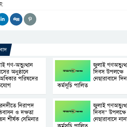
ন:
বাদ
াই গণ-অভ্যুত্থান
জুলাই গণঅভ্যুত্
সের অনুষ্ঠানে
দিবস উপলক্ষে
অধিকার পরিষদের
নেছারাবাদে দিনব
ভিযোগ
কর্মসূচি পালিত
রনদীতে নিরাপদ
জুলাই গণঅভ্যুত্
িবাসন ও দক্ষতা
দিবস” উপলক্ষে
নয়ন শীর্ষক সেমিনার
নেছারাবাদে নান
কর্মসূচি পালিত