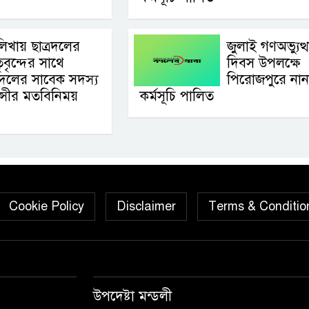
লিখায় ছাত্রদলের
জুলাই গণঅভ্যুত্
ৃবৃন্দের সাথে
দিবস উপলক্ষে
বদলের সাবেক সদস্য
পিরোজপুরে নান
ুন্সীর মতবিনিময়
কর্মসূচি পালিত
Cookie Policy
Disclaimer
Terms & Conditio
উপদেষ্টা মন্ডলী