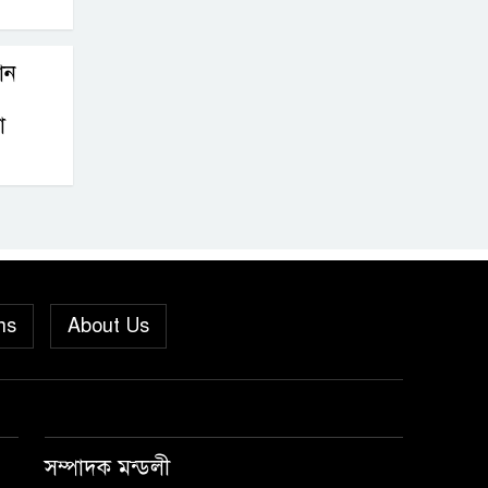
মীরগঞ্জে জিওব্যাগ
ফেলে বাজার ও ঘাট
থান
রক্ষা প্রকল্পের
া
উদ্বোধন করলেন ইউএনও
পুনরায় সহকারী
অ্যাটর্নি জেনারেল
হিসেবে নিয়োগ
পেলেন নেছারাবাদের কৃতি সন্তান
মোহাম্মদ ছফওয়ান
ns
About Us
নেছারাবাদে পূবালী
ব্যাংকের বৃক্ষরোপণ
কর্মসূচি
সম্পাদক মন্ডলী