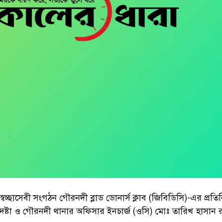
েচ্ছাসেবী সংগঠন গৌরনদী ব্লাড ডোনার্স ক্লাব (জিবিডিসি)-এর প্রত
েষ্টা ও গৌরনদী থানার অফিসার ইনচার্জ (ওসি) মোঃ তারিখ হাসান 