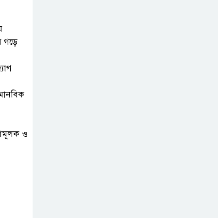
নেছারাবাদের
বলদিয়ায় বিয়ের
ে
দাবিতে ছেলের
ে গড়ে
বাড়িতে প্রেমিকার অনশন : থানায়
অভিযোগ
যোগ
‎গৌরনদীতে যথাযোগ্য
 মানবিক
মর্যাদায় পালিত হলো
‘০৫ আগস্ট জুলাই
গণঅভ্যুত্থান দিবস ২০২৬’ ‎
ামূলক ও
বাবুগঞ্জে বাংলাদেশ
প্রাথমিক শিক্ষক
সমিতির কমিটি
ঘোষণাঃ সালাম সভাপতি, মনোয়ার
সম্পাদক