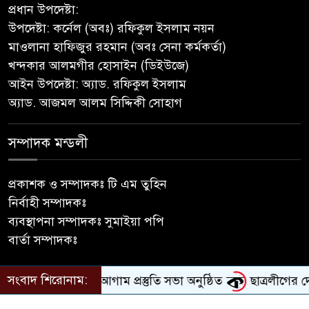
প্রধান উপদেষ্টা:
উপদেষ্টা: কর্নেল (অবঃ) রফিকুল ইসলাম নয়ন
‎গৌরনদীতে যথাযোগ্য মর্যাদায়
মাওলানা হাফিজুর রহমান (অবঃ সেনা কর্মকর্তা)
পালিত হলো ‘০৫ আগস্ট জুলাই
খন্দকার আলমগীর হোসাইন (ডিইউজে)
গণঅভ্যুত্থান দিবস ২০২৬’ ‎
আইন উপদেষ্টা: অ্যাড. রফিকুল ইসলাম
অ্যাড. আজমল আলম সিদ্দিকী সোহাগ
বাবুগঞ্জে বাংলাদেশ প্রাথমিক শিক্ষক
সমিতির কমিটি ঘোষণাঃ সালাম
সভাপতি, মনোয়ার সম্পাদক
সম্পাদক মন্ডলী
সাভারে টিন কেটে দুঃসাহসিক চুরি,
প্রকাশক ও সম্পাদকঃ টি এম তুহিন
৫ লাখ ৫০ হাজার টাকার মালামাল
নির্বাহী সম্পাদকঃ
লুটের অভিযোগ
ব্যবস্থাপনা সম্পাদকঃ সুমাইয়া পপি
বার্তা সম্পাদকঃ
বাবুগঞ্জে পরিস্কার পরিচ্ছন্নতা ও
বৃক্ষরোপণ অভিযান শুরু করেছে
সংবাদ শিরোনাম:
 দুর্গোৎসব-২০২৬ এর আগাম প্রস্তুতি সভা অনুষ্ঠিত
ছাত্রলীগের দোসর
সুজন
©All rights reserved. kalerdhara.com