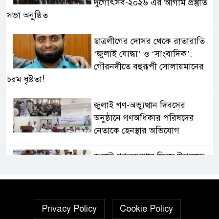
দুর্গোৎসব-২০২৬ এর আগাম প্রস্তুতি
সভা অনুষ্ঠিত
ছাত্রলীগের দোসর থেকে রাতারাতি
‘জুলাই যোদ্ধা’ ও ‘সাংবাদিক’:
গৌরনদীতে বহুরূপী সোলায়মানের
চরম ধৃষ্টতা!
জুলাই গণ-অভ্যুত্থান দিবসের
অনুষ্ঠানে গণঅধিকার পরিষদের
নেতাকে হেনস্থার অভিযোগ
জুলাই গণঅভ্যুত্থান দিবস উপলক্ষে
নেছারাবাদে দিনব্যাপী কর্মসূচি
পালিত
গৌরনদীতে নিরাপদ অভিবাসন ও
Privacy Policy
Cookie Policy