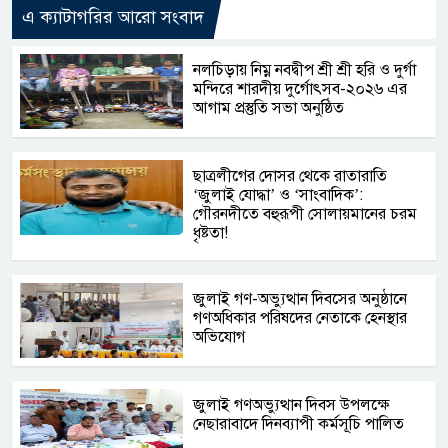
এ ক্যাটাগরির আরো সংবাদ
নলচিড়ায় নিম্ন নবদ্বীপ শ্রী শ্রী হরি ও দুর্গা
মন্দিরে শারদীয় দুর্গোৎসব-২০২৬ এর
আগাম প্রস্তুতি সভা অনুষ্ঠিত
ছাত্রলীগের দোসর থেকে রাতারাতি
‘জুলাই যোদ্ধা’ ও ‘সাংবাদিক’:
গৌরনদীতে বহুরূপী সোলায়মানের চরম
ধৃষ্টতা!
জুলাই গণ-অভ্যুত্থান দিবসের অনুষ্ঠানে
গণঅধিকার পরিষদের নেতাকে হেনস্থার
অভিযোগ
জুলাই গণঅভ্যুত্থান দিবস উপলক্ষে
নেছারাবাদে দিনব্যাপী কর্মসূচি পালিত