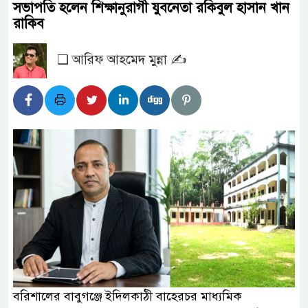
সভাপতি হলেন শিক্ষানুরাগী যুবনেতা রকিবুল হাসান খান
রাকিব
❑ আরিফ আহমেদ মুন্না ✍️
বরিশালের বাবুগঞ্জে ইদিলকাঠী বাহেরচর মাধ্যমিক