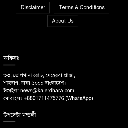
দক্ষতা উন্নয়ন শীর্ষক সেমিনার
Disclaimer
Terms & Conditions
অনুষ্ঠিত,
About Us
জুলাই গণঅভ্যুত্থান দিবস” উপলক্ষে
নেছারাবাদে নানা কর্মসূচি পালিত
শালিখায় ছাত্রদলের নেতৃবৃন্দের সাথে
যুবদলের সাবেক সদস্য সচিব
অফিসঃ
নয়নুজ্জামান মুন্সীর মতবিনিময়
সভা।
৩৩, তোপখানা রোড, মেহেরবা প্লাজা,
শাহবাগ, ঢাকা-১০০০ বাংলাদেশ।
জুলাই গণঅভ্যুত্থান দিবস উপলক্ষে
ইমেইল:
news@kalerdhara.com
পিরোজপুরে নানা কর্মসূচি পালিত
মোবাইলঃ +8801711475776 (WhatsApp)
নেছারাবাদের বলদিয়ায় বিয়ের
উপদেষ্টা মন্ডলী
দাবিতে ছেলের বাড়িতে প্রেমিকার
অনশন : থানায় অভিযোগ