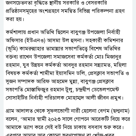
জনসচেতনতা বৃদ্ধিতে স্থানীয় সরকারি ও বেসরকারি
প্রতিষ্ঠানসমূহের অংশগ্রহণে সমন্বিত বিভিন্ন পরিকল্পনা গ্রহণ
করা হয়।
কর্মশালায় প্রধান অতিথি ছিলেন বাবুগঞ্জ উপজেলা নির্বাহী
অফিসার (ইউএনও) আসমা উল হুসনা। সহকারী কমিশনার
(ভূমি) কামরুন্নাহার তামান্নার সভাপতিত্বে বিশেষ অতিথির
বক্তব্য রাখেন উপজেলা সমাজসেবা কর্মকর্তা মোঃ মিজানুর
রহমান, যুব উন্নয়ন কর্মকর্তা আবদুর রহমান সন্ন্যামত, মহিলা
বিষয়ক কর্মকর্তা শামীমা ইয়াসমিন ডলি, প্রেসক্লাব সভাপতি ও
সুজন সম্পাদক আরিফ আহমেদ মুন্না, বাবুগঞ্জ প্রেসক্লাব
সভাপতি মোস্তাফিজুর রহমান টুলু, চন্দ্রদ্বীপ ডেভেলপমেন্ট
সোসাইটির নির্বাহী পরিচালক মোহাম্মদ আলী জীবন প্রমুখ।
গ্রাম আদালত থেকে সুফলভোগী নারী হেলেনা বেগম (ছদ্মনাম)
বলেন, ‘আমার স্বামী ২০২৩ সালে গোপনে আরেকটি বিয়ে করে
আমাকে ত্যাগ করে সেই বউ নিয়ে ঢাকায় বসবাস শুরু করে।
এরপরে আমার আর কোনো ভরণপোষণ বা খোঁজ-খবর