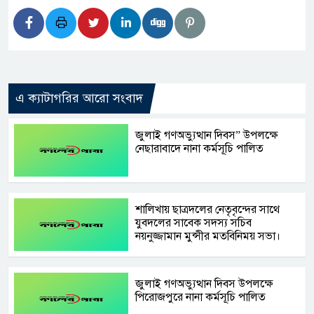
এ ক্যাটাগরির আরো সংবাদ
জুলাই গণঅভ্যুত্থান দিবস” উপলক্ষে
নেছারাবাদে নানা কর্মসূচি পালিত
শালিখায় ছাত্রদলের নেতৃবৃন্দের সাথে
যুবদলের সাবেক সদস্য সচিব
নয়নুজ্জামান মুন্সীর মতবিনিময় সভা।
জুলাই গণঅভ্যুত্থান দিবস উপলক্ষে
পিরোজপুরে নানা কর্মসূচি পালিত