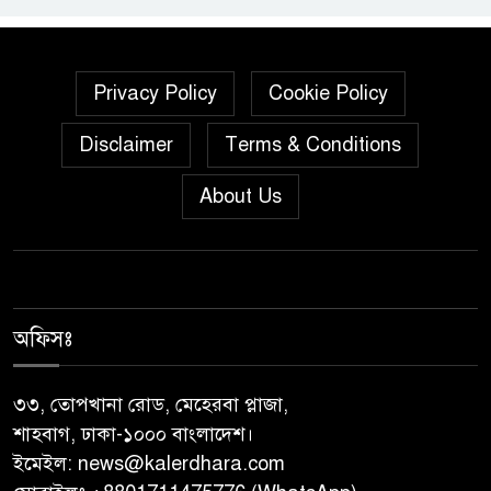
‎গৌরনদীতে যথাযোগ্য মর্যাদায়
পালিত হলো ‘০৫ আগস্ট জুলাই
গণঅভ্যুত্থান দিবস ২০২৬’ ‎
Privacy Policy
Cookie Policy
বাবুগঞ্জে বাংলাদেশ প্রাথমিক শিক্ষক
Disclaimer
Terms & Conditions
সমিতির কমিটি ঘোষণাঃ সালাম
About Us
সভাপতি, মনোয়ার সম্পাদক
সাভারে টিন কেটে দুঃসাহসিক চুরি,
৫ লাখ ৫০ হাজার টাকার মালামাল
লুটের অভিযোগ
অফিসঃ
বাবুগঞ্জে পরিস্কার পরিচ্ছন্নতা ও
বৃক্ষরোপণ অভিযান শুরু করেছে
৩৩, তোপখানা রোড, মেহেরবা প্লাজা,
সুজন
শাহবাগ, ঢাকা-১০০০ বাংলাদেশ।
ইমেইল:
news@kalerdhara.com
‎বাটাজোড়-সরিকল খাল খননে কৃষি,