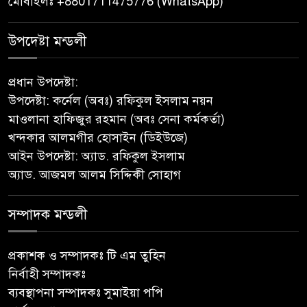
মোবাইলঃ +8801711475776 (WhatsApp)
মৎস্য ও পরিবেশে নতুন সম্ভাবনা;
রক্ষণাবেক্ষণে গুরুত্ব দিচ্ছে উপজেলা
উপদেষ্টা মন্ডলী
প্রশাসন
প্রধান উপদেষ্টা:
মীরগঞ্জে জিওব্যাগ ফেলে বাজার ও
উপদেষ্টা: কর্নেল (অবঃ) রফিকুল ইসলাম নয়ন
ঘাট রক্ষা প্রকল্পের উদ্বোধন করলেন
মাওলানা হাফিজুর রহমান (অবঃ সেনা কর্মকর্তা)
ইউএনও
খন্দকার আলমগীর হোসাইন (ডিইউজে)
আইন উপদেষ্টা: অ্যাড. রফিকুল ইসলাম
পুনরায় সহকারী অ্যাটর্নি জেনারেল
অ্যাড. আজমল আলম সিদ্দিকী সোহাগ
হিসেবে নিয়োগ পেলেন
নেছারাবাদের কৃতি সন্তান মোহাম্মদ
ছফওয়ান
সম্পাদক মন্ডলী
নেছারাবাদে পূবালী ব্যাংকের
প্রকাশক ও সম্পাদকঃ টি এম তুহিন
বৃক্ষরোপণ কর্মসূচি
নির্বাহী সম্পাদকঃ
ব্যবস্থাপনা সম্পাদকঃ সুমাইয়া পপি