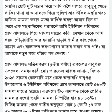
নেয়নি। ছোট দুটি সন্তান নিয়ে আমি অথৈ সাগরে হাবুডুবু খেতে
থাকি। থানা বা আদালতে গিয়ে পুলিশ আর উকিল-মহুরি খরচ
চালিয়ে মামলা করার মতো আর্থিক অবস্থা আমার ছিল না।
শেষে এক সাংবাদিকের পরামর্শে আমি ইউনিয়ন পরিষদের
গ্রাম আদালতে গিয়ে মামলা দায়ের করি। সেখান থেকে আমি
খরচ, দৌড়াদৌড়ি আর হয়রানি ছাড়াই স্বামীর কাছ থেকে
আমার এবং বাচ্চাদের ভরণপোষণ আদায় করার রায় পাই। যা
আমাকে নতুন করে বাঁচার পথ দেখায়।’
গ্রাম আদালত সক্রিয়করণ (তৃতীয় পর্যায়) প্রকল্পের বাবুগঞ্জ
উপজেলা সমন্বয়কারী মোঃ পারভেজ মারুফ জানান, বিগত
২০২৪ সালের ফেব্রুয়ারি মাস থেকে অদ্যাবধি বাবুগঞ্জ
উপজেলার ৬ ইউনিয়ন পরিষদের গ্রাম আদালতে মোট ৫৮৮টি
মামলা দায়ের হয়েছে। এরমধ্যে উচ্চ আদালত থেকে প্রেরিত
মামলার সংখ্যা ৩২টি। মামলা নিষ্পত্তির হার ৯৮.৮০%।
বিভিন্ন মামলা থেকে বাদীর অনুকূলে মোট ১ কোটি ১৪ লক্ষ
৫৯ হাজার ৬০০ টাকা ক্ষতিপূরণ আদায় করে দেওয়া হয়েছে।