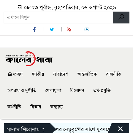
০৮:০৩ পূর্বাহ্ন, বৃহস্পতিবার, ০৬ অগাস্ট ২০২৬
প্রচ্ছদ
জাতীয়
সারাদেশ
আন্তর্জাতিক
রাজনীতি
অপরাধ ও দুর্ণীতি
খেলাধুলা
বিনোদন
তথ্যপ্রযুক্তি
অর্থনীতি
ফিচার
অন্যান্য
×
ালিত
শালিখায় ছাত্রদলের নেতৃবৃন্দের সাথে যুবদলের সাবেক সদস্য
সংবাদ শিরোনাম ::