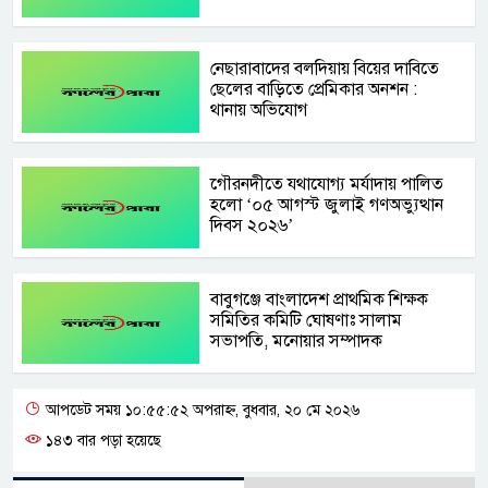
নেছারাবাদের বলদিয়ায় বিয়ের দাবিতে
ছেলের বাড়িতে প্রেমিকার অনশন :
থানায় অভিযোগ
‎গৌরনদীতে যথাযোগ্য মর্যাদায় পালিত
হলো ‘০৫ আগস্ট জুলাই গণঅভ্যুত্থান
দিবস ২০২৬’ ‎
বাবুগঞ্জে বাংলাদেশ প্রাথমিক শিক্ষক
সমিতির কমিটি ঘোষণাঃ সালাম
সভাপতি, মনোয়ার সম্পাদক
আপডেট সময় ১০:৫৫:৫২ অপরাহ্ন, বুধবার, ২০ মে ২০২৬
১৪৩ বার পড়া হয়েছে