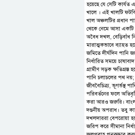
হয়েছে যে সেটি কার্যত 
খালে । এই খালটি ফটকি 
খাল অঞ্চলটির প্রধান 
থেকে নেমে আসা একটি ঐতি
অবৈধ দখল, বেড়িবাঁধ নি
মারাত্মকভাবে ব্যাহত হচ্
জমিতে দীর্ঘদিন পানি 
নির্ধারিত সময়ে চাষাবা
গ্রামীণ সড়ক ক্ষতিগ্রস
পানি চলাচলের পথ নয়; 
জীববৈচিত্র্য, ভূগর্ভস্থ 
পরিবর্তনের ফলে অতিবৃষ্
করা আরও জরুরি। বাংল
দণ্ডনীয় অপরাধ। তবু ক
দখলদাররা বেপরোয়া হয়
জরিপ করে সীমানা নির্
জলপ্রবাহ পুনরুদ্ধার ক