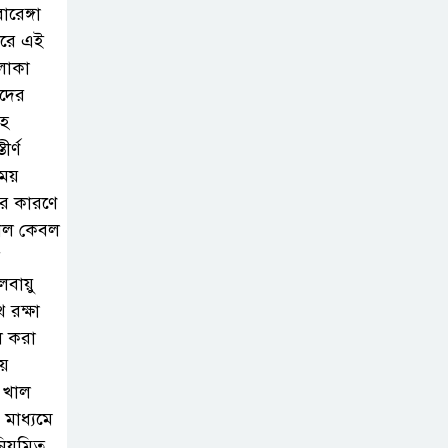
নেছারাবাদের
রেঙ্গা
বলদিয়ায় বিয়ের
ধরে এই
দাবিতে ছেলের
লাকা
বাড়িতে প্রেমিকার অনশন : থানায়
িদের
অভিযোগ
াহ
র্ণ
সময়
‎গৌরনদীতে যথাযোগ্য
ার কারণে
মর্যাদায় পালিত হলো
খাল কেবল
‘০৫ আগস্ট জুলাই
র
গণঅভ্যুত্থান দিবস ২০২৬’ ‎
জলবায়ু
 রক্ষা
বাবুগঞ্জে বাংলাদেশ
ল করা
প্রাথমিক শিক্ষক
ায়
সমিতির কমিটি
 খাল
ঘোষণাঃ সালাম সভাপতি, মনোয়ার
মাধ্যমে
সম্পাদক
নিয়মিত