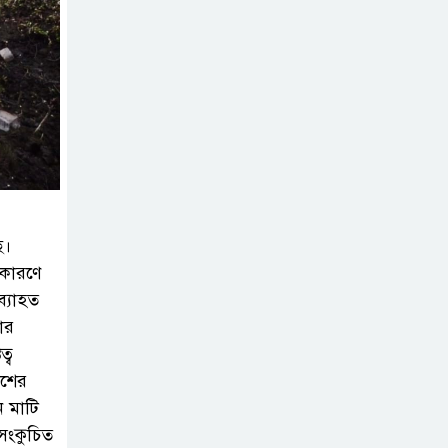
জুলাই গণঅভ্যুত্থান
দিবস” উপলক্ষে
নেছারাবাদে নানা
কর্মসূচি পালিত
শালিখায় ছাত্রদলের
নেতৃবৃন্দের সাথে
যুবদলের সাবেক
সদস্য সচিব নয়নুজ্জামান মুন্সীর
ে।
মতবিনিময় সভা।
 কারণে
্যাহত
জুলাই গণঅভ্যুত্থান
লার
দিবস উপলক্ষে
্ব
পিরোজপুরে নানা
াশের
কর্মসূচি পালিত
ে মাটি
সংকুচিত