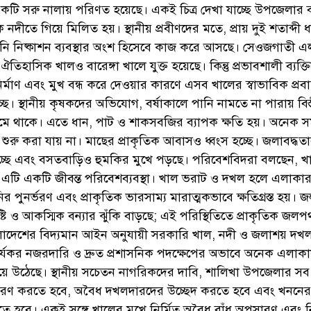
একটি সরু নালায় পরিণত হয়েছে। একই চিত্র দেখা যাচ্ছে উপজেলার বা
নদীতে গিয়ে মিলিত হয়। স্থানীয় প্রবীণদের মতে, প্রায় দুই শতাব্দী 
পানি নিষ্কাশন ব্যবস্থার অংশ হিসেবে কাজ করে আসছে। সেওজগাতী এ
হাসিক খালও বারেঙ্গা খালে যুক্ত হয়েছে। কিন্তু প্রভাবশালী ব্যক্ত
র্মাণ এবং মুখ বন্ধ করে দেওয়ার কারণে এসব খালের স্বাভাবিক প্রব
ছে। স্থানীয় কৃষকদের অভিযোগ, বর্ষাকালে পানি নামতে না পারায় বিস্তী
জমে থাকে। এতে ধান, পাট ও শাকসবজির ব্যাপক ক্ষতি হয়। অনেক 
দ শুরু করা যায় না। মাছের প্রাকৃতিক আবাসও ধ্বংস হচ্ছে। জলাবদ্ধত
্ত হচ্ছে এবং বসতবাড়িও হুমকির মুখে পড়ছে। পরিবেশবিদরা বলছেন, 
এটি একটি জীবন্ত পরিবেশব্যবস্থা। খাল ভরাট ও দখল হলে এলাকা
পানির পুনর্ভরণ এবং প্রাকৃতিক ভারসাম্য মারাত্মকভাবে ক্ষতিগ্রস্ত হয়। 
টি ও আকস্মিক বন্যার ঝুঁকি বাড়ছে; এই পরিস্থিতিতে প্রাকৃতিক জলপথ
াদেশের বিদ্যমান আইন অনুযায়ী সরকারি খাল, নদী ও জলাশয় দখ
ার্যকর নজরদারি ও দ্রুত প্রশাসনিক পদক্ষেপের অভাবে অনেক এলাক
ে উঠেছে। স্থানীয় সচেতন নাগরিকদের দাবি, শালিখা উপজেলার সব
ধারণ করতে হবে, অবৈধ দখলদারদের উচ্ছেদ করতে হবে এবং খননের 
রতে হবে। একই সঙ্গে খালের মুখে নির্মিত অবৈধ বাঁধ অপসারণ এবং 