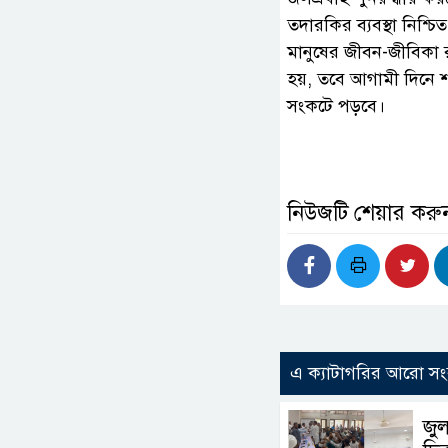
তদারকির ব্যবস্থা নিশ্চ
মানুষের জীবন-জীবিকা 
হয়, তবে আগামী দিনে 
সংকটে পড়বে।
নিউজটি শেয়ার করু
এ ক্যাটাগরির আরো সং
জুল