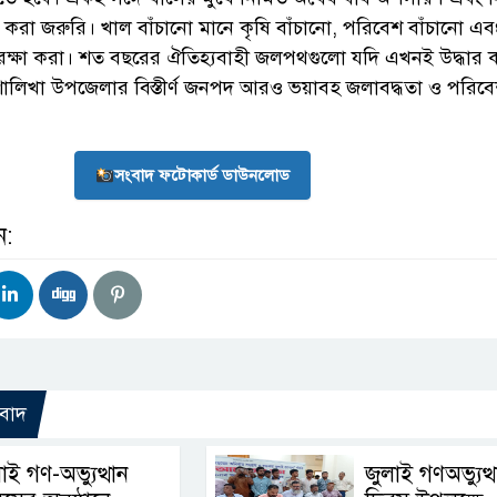
িত করা জরুরি। খাল বাঁচানো মানে কৃষি বাঁচানো, পরিবেশ বাঁচানো এব
রক্ষা করা। শত বছরের ঐতিহ্যবাহী জলপথগুলো যদি এখনই উদ্ধার 
শালিখা উপজেলার বিস্তীর্ণ জনপদ আরও ভয়াবহ জলাবদ্ধতা ও পরিব
সংবাদ ফটোকার্ড ডাউনলোড
ন:
বাদ
াই গণ-অভ্যুত্থান
জুলাই গণঅভ্যুত্