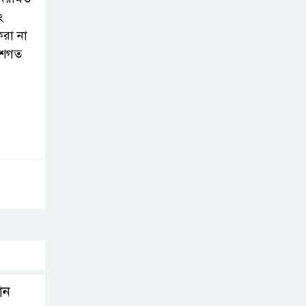
ং
সাভারে টিন কেটে
করা না
দুঃসাহসিক চুরি, ৫
েশগত
লাখ ৫০ হাজার
টাকার মালামাল লুটের অভিযোগ
বাবুগঞ্জে পরিস্কার
পরিচ্ছন্নতা ও
বৃক্ষরোপণ অভিযান
শুরু করেছে সুজন
‎বাটাজোড়-সরিকল
খাল খননে কৃষি,
মৎস্য ও পরিবেশে
নতুন সম্ভাবনা; রক্ষণাবেক্ষণে গুরুত্ব দিচ্ছে
উপজেলা প্রশাসন
থান