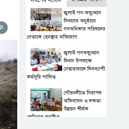
সর্বশেষ সংবাদ
জুলাই গণ-অভ্যুত্থান
দিবসের অনুষ্ঠানে
গণঅধিকার পরিষদের
নেতাকে হেনস্থার অভিযোগ
জুলাই গণঅভ্যুত্থান
দিবস উপলক্ষে
নেছারাবাদে দিনব্যাপী
কর্মসূচি পালিত
গৌরনদীতে নিরাপদ
অভিবাসন ও দক্ষতা
উন্নয়ন শীর্ষক
সেমিনার অনুষ্ঠিত,