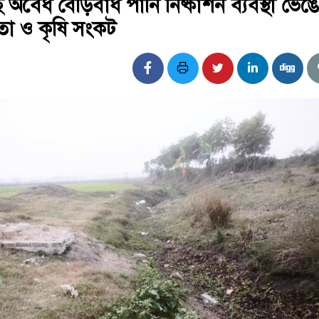
অবৈধ বেড়িবাঁধ পানি নিষ্কাশন ব্যবস্থা ভেঙে
তা ও কৃষি সংকট