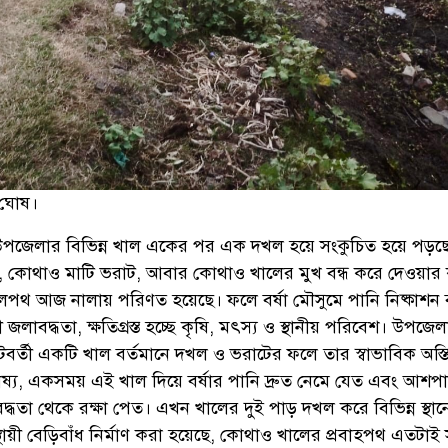
র ঘোষ।
 উপজেলার বিভিন্ন খাল একের পর এক দখল হয়ে সংকুচিত হয়ে পড়ছ
, কোথাও মাটি ভরাট, আবার কোথাও খালের মুখ বন্ধ করে দেওয়ার
লপথ আজ নালায় পরিণত হয়েছে। ফলে বর্ষা মৌসুমে পানি নিষ্কাশন ব
স্থায়ী জলাবদ্ধতা, ক্ষতিগ্রস্ত হচ্ছে কৃষি, মৎস্য ও স্থানীয় পরিবেশ। উপজে
টবর্তী একটি খাল বর্তমানে দখল ও ভরাটের ফলে তার স্বাভাবিক অস্তিত
ভাষ্য, একসময় এই খাল দিয়ে বর্ষার পানি দ্রুত নেমে যেত এবং আশপ
বদ্ধতা থেকে রক্ষা পেত। এখন খালের দুই পাড় দখল করে বিভিন্ন স্থান
ায়ী বেড়িবাঁধ নির্মাণ করা হয়েছে, কোথাও খালের প্রবাহপথ এতটাই 