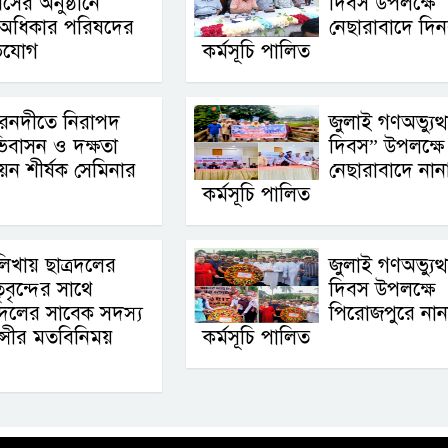
সের অনুষ্ঠানে
দিবস উপলক্ষে
অধিকার পরিষদের
নেছারাবাদে দিনব
ভিযোগ
কর্মসূচি পালিত
রনদীতে নিরাপদ
জুলাই গণঅভ্যুত্
িবাসন ও দক্ষতা
দিবস” উপলক্ষে
নয়ন শীর্ষক সেমিনার
নেছারাবাদে নান
কর্মসূচি পালিত
লিখায় ছাত্রদলের
জুলাই গণঅভ্যুত্
ৃবৃন্দের সাথে
দিবস উপলক্ষে
বদলের সাবেক সদস্য
পিরোজপুরে নান
ুন্সীর মতবিনিময়
কর্মসূচি পালিত