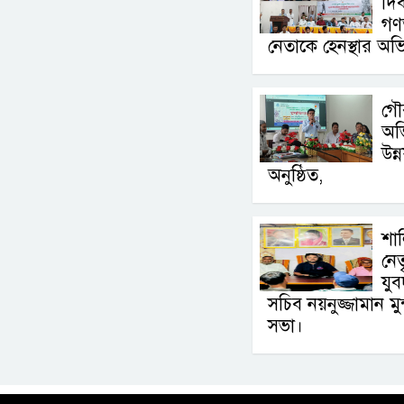
দিব
গণ
নেতাকে হেনস্থার অ
গৌ
অভ
উন্
অনুষ্ঠিত,
শা
নেত
যু
সচিব নয়নুজ্জামান ম
সভা।