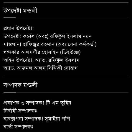
নেছারাবাদের বলদিয়ায় বিয়ের
উপদেষ্টা মন্ডলী
দাবিতে ছেলের বাড়িতে প্রেমিকার
অনশন : থানায় অভিযোগ
প্রধান উপদেষ্টা:
উপদেষ্টা: কর্নেল (অবঃ) রফিকুল ইসলাম নয়ন
‎গৌরনদীতে যথাযোগ্য মর্যাদায়
মাওলানা হাফিজুর রহমান (অবঃ সেনা কর্মকর্তা)
পালিত হলো ‘০৫ আগস্ট জুলাই
খন্দকার আলমগীর হোসাইন (ডিইউজে)
গণঅভ্যুত্থান দিবস ২০২৬’ ‎
আইন উপদেষ্টা: অ্যাড. রফিকুল ইসলাম
অ্যাড. আজমল আলম সিদ্দিকী সোহাগ
বাবুগঞ্জে বাংলাদেশ প্রাথমিক শিক্ষক
সমিতির কমিটি ঘোষণাঃ সালাম
সভাপতি, মনোয়ার সম্পাদক
সম্পাদক মন্ডলী
সাভারে টিন কেটে দুঃসাহসিক চুরি,
প্রকাশক ও সম্পাদকঃ টি এম তুহিন
৫ লাখ ৫০ হাজার টাকার মালামাল
নির্বাহী সম্পাদকঃ
লুটের অভিযোগ
ব্যবস্থাপনা সম্পাদকঃ সুমাইয়া পপি
বার্তা সম্পাদকঃ
বাবুগঞ্জে পরিস্কার পরিচ্ছন্নতা ও