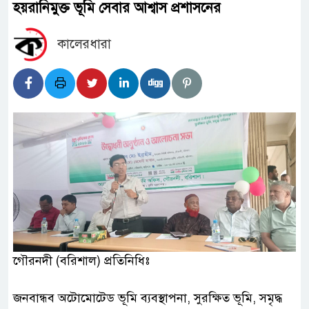
হয়রানিমুক্ত ভূমি সেবার আশ্বাস প্রশাসনের
কালেরধারা
‎গৌরনদী (বরিশাল) প্রতিনিধিঃ
‎জনবান্ধব অটোমোটেড ভূমি ব্যবস্থাপনা, সুরক্ষিত ভূমি, সমৃদ্ধ