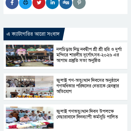
এ ক্যাটাগরির আরো সংবাদ
নলচিড়ায় নিম্ন নবদ্বীপ শ্রী শ্রী হরি ও দুর্গা
মন্দিরে শারদীয় দুর্গোৎসব-২০২৬ এর
আগাম প্রস্তুতি সভা অনুষ্ঠিত
জুলাই গণ-অভ্যুত্থান দিবসের অনুষ্ঠানে
গণঅধিকার পরিষদের নেতাকে হেনস্থার
অভিযোগ
জুলাই গণঅভ্যুত্থান দিবস উপলক্ষে
নেছারাবাদে দিনব্যাপী কর্মসূচি পালিত