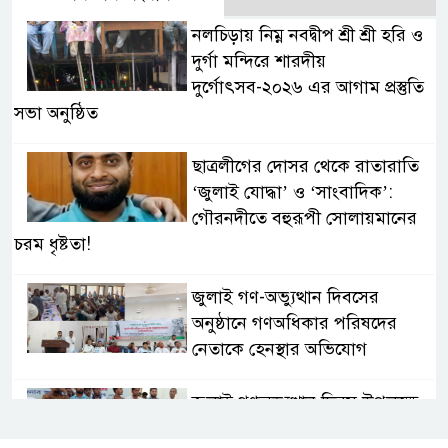
নলচিড়ায় নিম্ন নবদ্বীপ শ্রী শ্রী হরি ও
দুর্গা মন্দিরে শারদীয়
দুর্গোৎসব-২০২৬ এর আগাম প্রস্তুতি
সভা অনুষ্ঠিত
ছাত্রলীগের দোসর থেকে রাতারাতি
‘জুলাই যোদ্ধা’ ও ‘সাংবাদিক’:
গৌরনদীতে বহুরূপী সোলায়মানের
চরম ধৃষ্টতা!
জুলাই গণ-অভ্যুত্থান দিবসের
অনুষ্ঠানে গণঅধিকার পরিষদের
নেতাকে হেনস্থার অভিযোগ
জুলাই গণঅভ্যুত্থান দিবস উপলক্ষে
নেছারাবাদে দিনব্যাপী কর্মসূচি