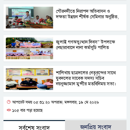
গৌরনদীতে নিরাপদ অভিবাসন ও
দক্ষতা উন্নয়ন শীর্ষক সেমিনার অনুষ্ঠিত,
জুলাই গণঅভ্যুত্থান দিবস” উপলক্ষে
নেছারাবাদে নানা কর্মসূচি পালিত
শালিখায় ছাত্রদলের নেতৃবৃন্দের সাথে
যুবদলের সাবেক সদস্য সচিব
নয়নুজ্জামান মুন্সীর মতবিনিময় সভা।
আপডেট সময় ০৫:৩১:২০ অপরাহ্ন, মঙ্গলবার, ১৯ মে ২০২৬
১০৫ বার পড়া হয়েছে
জনপ্রিয় সংবাদ
সর্বশেষ সংবাদ