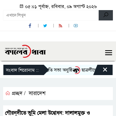
০৫:০১ পূর্বাহ্ন, রবিবার, ০৯ অগাস্ট ২০২৬
×
োৎসব-২০২৬ এর আগাম প্রস্তুতি সভা অনুষ্ঠিত
ছাত্রলীগের দোসর থেকে 
সংবাদ শিরোনাম ::
প্রচ্ছদ /
সারাদেশ
গৌরনদীতে ভূমি মেলা উদ্বোধন: দালালমুক্ত ও