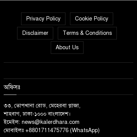
পালিত
গৌরনদীতে নিরাপদ অভিবাসন ও
Privacy Policy
Cookie Policy
দক্ষতা উন্নয়ন শীর্ষক সেমিনার
Disclaimer
Terms & Conditions
অনুষ্ঠিত,
About Us
জুলাই গণঅভ্যুত্থান দিবস” উপলক্ষে
নেছারাবাদে নানা কর্মসূচি পালিত
শালিখায় ছাত্রদলের নেতৃবৃন্দের সাথে
যুবদলের সাবেক সদস্য সচিব
অফিসঃ
নয়নুজ্জামান মুন্সীর মতবিনিময়
সভা।
৩৩, তোপখানা রোড, মেহেরবা প্লাজা,
শাহবাগ, ঢাকা-১০০০ বাংলাদেশ।
জুলাই গণঅভ্যুত্থান দিবস উপলক্ষে
ইমেইল:
news@kalerdhara.com
পিরোজপুরে নানা কর্মসূচি পালিত
মোবাইলঃ +8801711475776 (WhatsApp)