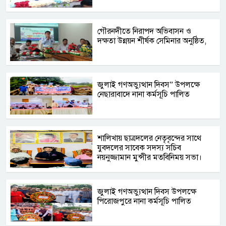
গৌরনদীতে নিরাপদ অভিবাসন ও
দক্ষতা উন্নয়ন শীর্ষক সেমিনার অনুষ্ঠিত,
জুলাই গণঅভ্যুত্থান দিবস” উপলক্ষে
নেছারাবাদে নানা কর্মসূচি পালিত
শালিখায় ছাত্রদলের নেতৃবৃন্দের সাথে
যুবদলের সাবেক সদস্য সচিব
নয়নুজ্জামান মুন্সীর মতবিনিময় সভা।
জুলাই গণঅভ্যুত্থান দিবস উপলক্ষে
পিরোজপুরে নানা কর্মসূচি পালিত