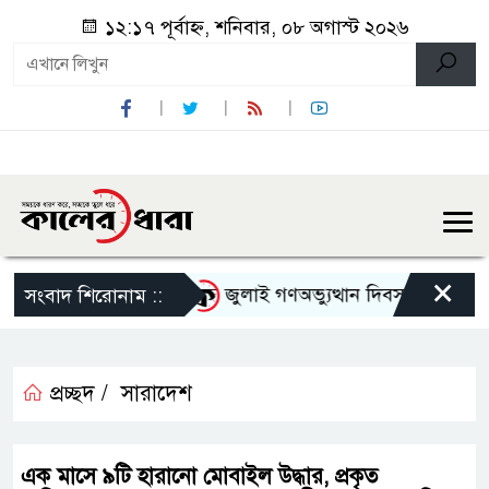
১২:১৭ পূর্বাহ্ন, শনিবার, ০৮ অগাস্ট ২০২৬
×
েতাকে হেনস্থার অভিযোগ
জুলাই গণঅভ্যুত্থান দিবস উপলক্ষে নেছার
সংবাদ শিরোনাম ::
প্রচ্ছদ /
সারাদেশ
এক মাসে ৯টি হারানো মোবাইল উদ্ধার, প্রকৃত