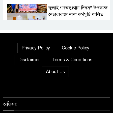
জুলাই গণঅভ্যুত্থান দিবস” উপলক্ষে
নেছারাবাদে নানা কর্মসূচি পালিত
শালিখায় ছাত্রদলের নেতৃবৃন্দের সাথে
যুবদলের সাবেক সদস্য সচিব
নয়নুজ্জামান মুন্সীর মতবিনিময়
Privacy Policy
Cookie Policy
সভা।
Disclaimer
Terms & Conditions
জুলাই গণঅভ্যুত্থান দিবস উপলক্ষে
পিরোজপুরে নানা কর্মসূচি পালিত
About Us
নেছারাবাদের বলদিয়ায় বিয়ের
দাবিতে ছেলের বাড়িতে প্রেমিকার
অনশন : থানায় অভিযোগ
অফিসঃ
‎গৌরনদীতে যথাযোগ্য মর্যাদায়