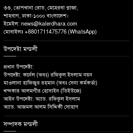
পালিত হলো ‘০৫ আগস্ট জুলাই
৩৩, তোপখানা রোড, মেহেরবা প্লাজা,
গণঅভ্যুত্থান দিবস ২০২৬’ ‎
শাহবাগ, ঢাকা-১০০০ বাংলাদেশ।
ইমেইল:
news@kalerdhara.com
বাবুগঞ্জে বাংলাদেশ প্রাথমিক শিক্ষক
মোবাইলঃ +8801711475776 (WhatsApp)
সমিতির কমিটি ঘোষণাঃ সালাম
সভাপতি, মনোয়ার সম্পাদক
উপদেষ্টা মন্ডলী
সাভারে টিন কেটে দুঃসাহসিক চুরি,
প্রধান উপদেষ্টা:
৫ লাখ ৫০ হাজার টাকার মালামাল
উপদেষ্টা: কর্নেল (অবঃ) রফিকুল ইসলাম নয়ন
লুটের অভিযোগ
মাওলানা হাফিজুর রহমান (অবঃ সেনা কর্মকর্তা)
খন্দকার আলমগীর হোসাইন (ডিইউজে)
বাবুগঞ্জে পরিস্কার পরিচ্ছন্নতা ও
আইন উপদেষ্টা: অ্যাড. রফিকুল ইসলাম
বৃক্ষরোপণ অভিযান শুরু করেছে
অ্যাড. আজমল আলম সিদ্দিকী সোহাগ
সুজন
সম্পাদক মন্ডলী
‎বাটাজোড়-সরিকল খাল খননে কৃষি,
মৎস্য ও পরিবেশে নতুন সম্ভাবনা;