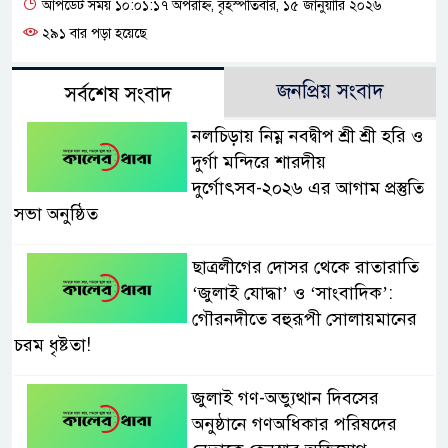
আপডেট সময় ১০:০১:১৭ অপরাহ্ন, বৃহস্পতিবার, ১৫ জানুয়ারি ২০২৬
২৯১ বার পড়া হয়েছে
জনপ্রিয় সংবাদ
সর্বশেষ সংবাদ
নলচিড়ায় নিম্ন নবদ্বীপ শ্রী শ্রী হরি ও
দুর্গা মন্দিরে শারদীয়
দুর্গোৎসব-২০২৬ এর আগাম প্রস্তুতি
সভা অনুষ্ঠিত
ছাত্রলীগের দোসর থেকে রাতারাতি
‘জুলাই যোদ্ধা’ ও ‘সাংবাদিক’:
গৌরনদীতে বহুরূপী সোলায়মানের
চরম ধৃষ্টতা!
জুলাই গণ-অভ্যুত্থান দিবসের
অনুষ্ঠানে গণঅধিকার পরিষদের