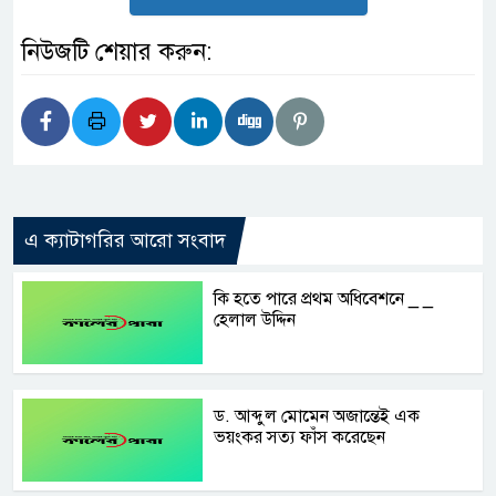
নিউজটি শেয়ার করুন:
এ ক্যাটাগরির আরো সংবাদ
‌কি হ‌তে পা‌রে প্রথম অ‌ধি‌বেশ‌নে _ _
হেলাল উদ্দিন
ড. আব্দুল মোমেন অজান্তেই এক
ভয়ংকর সত্য ফাঁস করেছেন