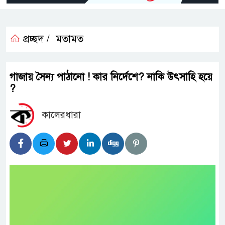
প্রচ্ছদ /
মতামত
গাজায় সৈন‌্য পাঠা‌নো ! কার নি‌র্দেশে? না‌কি উৎসা‌হি হ‌য়ে
?
কালেরধারা