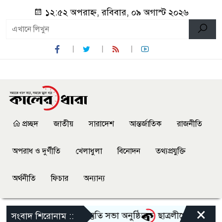
১২:৫২ অপরাহ্ন, রবিবার, ০৯ অগাস্ট ২০২৬
প্রচ্ছদ
জাতীয়
সারাদেশ
আন্তর্জাতিক
রাজনীতি
অপরাধ ও দুর্ণীতি
খেলাধুলা
বিনোদন
তথ্যপ্রযুক্তি
অর্থনীতি
ফিচার
অন্যান্য
×
গোৎসব-২০২৬ এর আগাম প্রস্তুতি সভা অনুষ্ঠিত
ছাত্রলীগের দোসর থেকে 
সংবাদ শিরোনাম ::