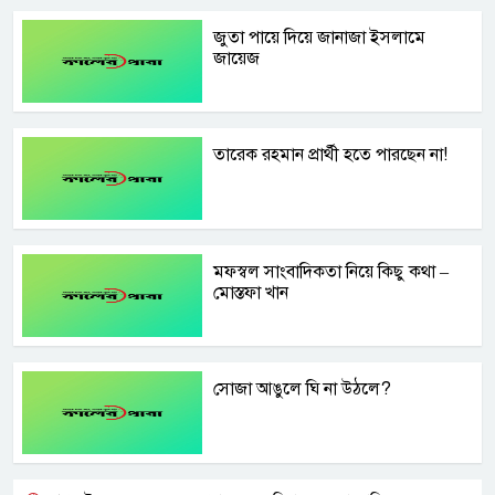
জুতা পা‌য়ে দি‌য়ে জানাজা ইসলা‌মে
জা‌য়েজ
তারেক রহমান প্রার্থী হতে পারছেন না!
মফস্বল সাংবাদিকতা নিয়ে কিছু কথা –
মোস্তফা খান
সোজা আঙুলে ঘি না উঠলে?