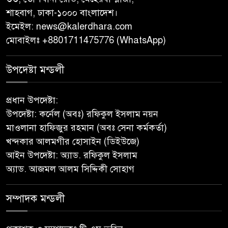
শাহবাগ, ঢাকা-১০০০ বাংলাদেশ।
জুলাই গণঅভ্যুত্থান দিবস উপলক্ষে
ইমেইল:
news@kalerdhara.com
পিরোজপুরে নানা কর্মসূচি পালিত
মোবাইলঃ +8801711475776 (WhatsApp)
নেছারাবাদের বলদিয়ায় বিয়ের
উপদেষ্টা মন্ডলী
দাবিতে ছেলের বাড়িতে প্রেমিকার
অনশন : থানায় অভিযোগ
প্রধান উপদেষ্টা:
উপদেষ্টা: কর্নেল (অবঃ) রফিকুল ইসলাম নয়ন
‎গৌরনদীতে যথাযোগ্য মর্যাদায়
মাওলানা হাফিজুর রহমান (অবঃ সেনা কর্মকর্তা)
পালিত হলো ‘০৫ আগস্ট জুলাই
খন্দকার আলমগীর হোসাইন (ডিইউজে)
গণঅভ্যুত্থান দিবস ২০২৬’ ‎
আইন উপদেষ্টা: অ্যাড. রফিকুল ইসলাম
অ্যাড. আজমল আলম সিদ্দিকী সোহাগ
বাবুগঞ্জে বাংলাদেশ প্রাথমিক শিক্ষক
সমিতির কমিটি ঘোষণাঃ সালাম
সভাপতি, মনোয়ার সম্পাদক
সম্পাদক মন্ডলী
সাভারে টিন কেটে দুঃসাহসিক চুরি,