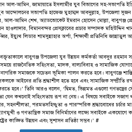
 আল-আমিন, জামায়াতে ইসলামীর যুব বিভাগের সহ-সভাপতি ইঞ্জ
 যুব আন্দোলনের সভাপতি হাফেজ মুহাম্মদ আবদুল্লাহ, উপজেলা সুজ
 আল-আমিন শেখ, অ্যাডভোকেট ইমরান হোসেন মোল্লা, বাবুগঞ্জ প্রে
হাওলাদার, বিমানবন্দর প্রেসক্লাবের প্রচার সম্পাদক মহিউদ্দিন খা
র, ইয়্যুথ লিডার শামসুন্নাহার অর্পা, শিক্ষার্থী প্রতিনিধি জান্নাতুল
ক্তৃতাকালে বাবুগঞ্জ উপজেলা যুব উন্নয়ন কর্মকর্তা আবদুর রহমান সন
্তী সময়ে রাজনৈতিক সহিংসতা, মাদক, বাল্যবিবাহ ও সামাজিক যোগ
ে নাগরিক সমাজকে সচেতন ভূমিকা পালন করতে হবে। বাবুগঞ্জে শান্তিপ
কলকে আইনের প্রতি শ্রদ্ধাশীল হতে হবে এবং সামাজিক সম্প্রীতি রক্
করতে হবে।’ তিনি আরও বলেন, ‘দ্বিমত, ভিন্নমত এগুলো গণতন্ত্রের সৌ
 তা যেন কখনোই সহিংসতায় রূপ না নেয়। এ বিষয়ে সবাইকে সজাগ 
র, সহনশীলতা, পরমতসহিষ্ণুতা ও পারস্পরিক শ্রদ্ধাবোধের চর্চার মা
যাণমুখী ও গণতান্ত্রিক সমাজ বিনির্মাণের লক্ষ্যে সবাইকে একযোগে 
রের কাঙ্ক্ষিত উন্নয়ন এবং সুশাসন প্রতিষ্ঠা সম্ভব।’ #