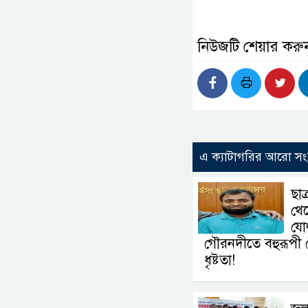
নিউজটি শেয়ার করু
এ ক্যাটাগরির আরো সং
ছা
থে
যোদ
গৌরনদীতে বহুরূপী
ধৃষ্টতা!