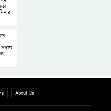
াপদ
ষতা
‎বাটাজোড়-সরিকল
েমিনার
খাল খননে কৃষি,
মৎস্য ও পরিবেশে
নতুন সম্ভাবনা; রক্ষণাবেক্ষণে গুরুত্ব দিচ্ছে
লের
উপজেলা প্রশাসন
 সদস্য
মীরগঞ্জে জিওব্যাগ
িময়
ফেলে বাজার ও ঘাট
রক্ষা প্রকল্পের
উদ্বোধন করলেন ইউএনও
পুনরায় সহকারী
অ্যাটর্নি জেনারেল
ns
About Us
হিসেবে নিয়োগ
পেলেন নেছারাবাদের কৃতি সন্তান