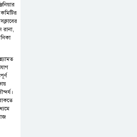
িনিয়ার
জুলাই গণঅভ্যুত্থান
ন কমিটির
দিবস উপলক্ষে
সক্লাবের
পিরোজপুরে নানা
ন রানা,
কর্মসূচি পালিত
 আনিকা
নেছারাবাদের
্ন্যামত
বলদিয়ায় বিয়ের
াযোগ
দাবিতে ছেলের
ূর্ণ
বাড়িতে প্রেমিকার অনশন : থানায়
ষায়
অভিযোগ
ন্দর্য।
থাকতে
‎গৌরনদীতে যথাযোগ্য
ধ্যমে
মর্যাদায় পালিত হলো
কাজ
‘০৫ আগস্ট জুলাই
গণঅভ্যুত্থান দিবস ২০২৬’ ‎