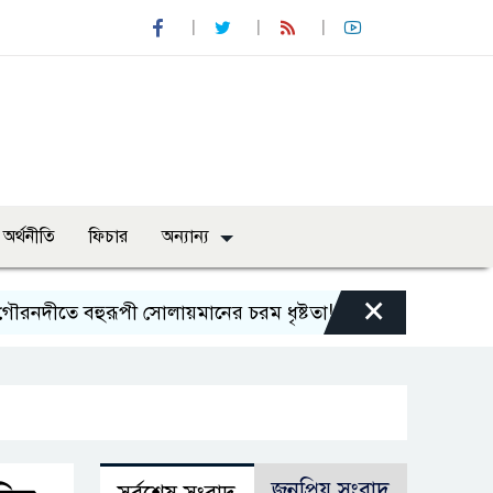
অর্থনীতি
ফিচার
অন্যান্য
×
ীতে বহুরূপী সোলায়মানের চরম ধৃষ্টতা!
জুলাই গণ-অভ্যুত্থা
জনপ্রিয় সংবাদ