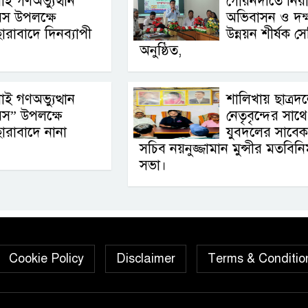
াই গণঅভ্যুত্থান
গৌরনদীতে নির
বস উপলক্ষে
অভিবাসন ও দক্
ারাবাদে দিনব্যাপী
উন্নয়ন শীর্ষক স
অনুষ্ঠিত,
াই গণঅভ্যুত্থান
শালিখায় ছাত্রদ
বস” উপলক্ষে
নেতৃবৃন্দের সাথে
ারাবাদে নানা
যুবদলের সাবেক
সচিব নয়নুজ্জামান মুন্সীর মতবিন
সভা।
Cookie Policy
Disclaimer
Terms & Conditio