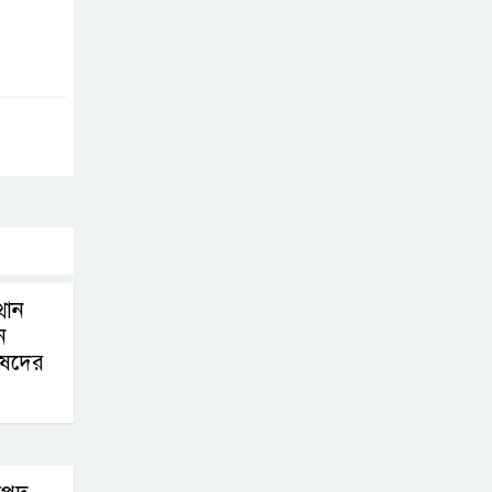
বাবুগঞ্জে বাংলাদেশ
প্রাথমিক শিক্ষক
সমিতির কমিটি
ঘোষণাঃ সালাম সভাপতি, মনোয়ার
সম্পাদক
সাভারে টিন কেটে
দুঃসাহসিক চুরি, ৫
লাখ ৫০ হাজার
থান
টাকার মালামাল লুটের অভিযোগ
ে
িষদের
বাবুগঞ্জে পরিস্কার
পরিচ্ছন্নতা ও
বৃক্ষরোপণ অভিযান
শুরু করেছে সুজন