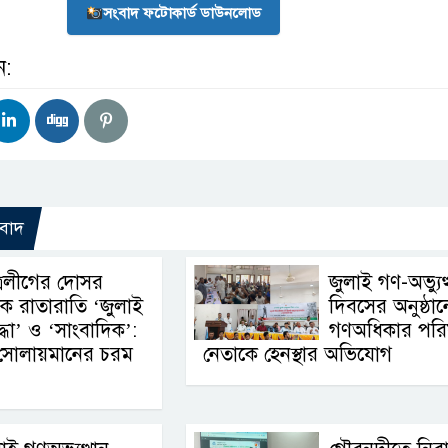
সংবাদ ফটোকার্ড ডাউনলোড
ন:
বাদ
ত্রলীগের দোসর
জুলাই গণ-অভ্যুত্
কে রাতারাতি ‘জুলাই
দিবসের অনুষ্ঠান
্ধা’ ও ‘সাংবাদিক’:
গণঅধিকার পর
 সোলায়মানের চরম
নেতাকে হেনস্থার অভিযোগ