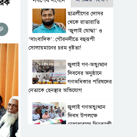
সর্বশেষ সংবাদ
গরিক
ছাত্রলীগের দোসর
থেকে রাতারাতি
‘জুলাই যোদ্ধা’ ও
‘সাংবাদিক’: গৌরনদীতে বহুরূপী
সোলায়মানের চরম ধৃষ্টতা!
জুলাই গণ-অভ্যুত্থান
দিবসের অনুষ্ঠানে
গণঅধিকার পরিষদের
নেতাকে হেনস্থার অভিযোগ
জুলাই গণঅভ্যুত্থান
দিবস উপলক্ষে
নেছারাবাদে দিনব্যাপী
কর্মসূচি পালিত