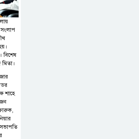
গৌরনদীতে নিরাপদ
অভিবাসন ও দক্ষতা
েলায়
িক সংলাপ
উন্নয়ন শীর্ষক
যৌথ
সেমিনার অনুষ্ঠিত,
হয়।
ত। বিশেষ
জুলাই গণঅভ্যুত্থান
জ মিতা।
দিবস” উপলক্ষে
নেছারাবাদে নানা
েজার
কর্মসূচি পালিত
সেডর
্ষ শাহে
শালিখায় ছাত্রদলের
ুজন
নেতৃবৃন্দের সাথে
ফারুক,
যুবদলের সাবেক
নিয়ার
সদস্য সচিব নয়নুজ্জামান মুন্সীর
হ-সভাপতি
মতবিনিময় সভা।
র