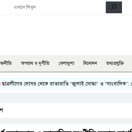
াজনীতি
অপরাধ ও দুর্ণীতি
খেলাধুলা
বিনোদন
তথ্যপ্রযুক্তি
লীগের দোসর থেকে রাতারাতি ‘জুলাই যোদ্ধা’ ও ‘সাংবাদিক’: গৌরনদ
েশ