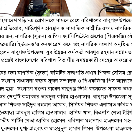
 বাংলাদেশ গড়ি’-এ স্লোগানকে সামনে রেখে বরিশালের বাবুগঞ্জ উপজ
া প্রতিরোধ, শান্তিপূর্ণ সহাবস্থান ও সামাজিক সম্প্রীতি রক্ষায় নাগর
নের জন্য নাগরিক (সুজন) ও পিস ফ্যাসিলিটেটর গ্রুপের (পিএফজি) 
েব্রুয়ারি) ইউএনও’র কনফারেন্স রুমে ওই নাগরিক সংলাপ অনুষ্ঠিত 
লেন বাবুগঞ্জ উপজেলা যুব উন্নয়ন কর্মকর্তা আবদুর রহমান সন্ন্যাম
র প্রজেক্ট বাংলাদেশের বরিশাল বিভাগীয় সমন্বয়কারী মেহের আফরো
নের জন্য নাগরিক (সুজন) কমিটির সভাপতি প্রধান শিক্ষক সেলিম র
 সংলাপ সঞ্চালনা করেন সুজন সম্পাদক ও পিএফজি’র পিস অ্যাম্বা
ন্না। সংলাপে বক্তব্য রাখেন বাবুগঞ্জ ডিগ্রি কলেজের সাবেক অধ্যক
সদের ডেপুটি কমান্ডার আবদুল করিম হাওলাদার, বাবুগঞ্জ উপজেলা স
ধান শিক্ষক সাইদুর রহমান তালেব, সিনিয়র শিক্ষক এনায়েত করিম 
তিযোদ্ধা আবদুল হালিম হাওলাদার, হানিফ খান, বিএনপি নেতা ইঞ্জি
জাতীয় পার্টির নেতা জাকির হোসেন, বরিশাল মহানগর ছাত্রদলের স
ুবদলের যুগ্ম-আহবায়ক মাহমুদুল হাসান লিমন, উপজেলা ছাত্রদলে