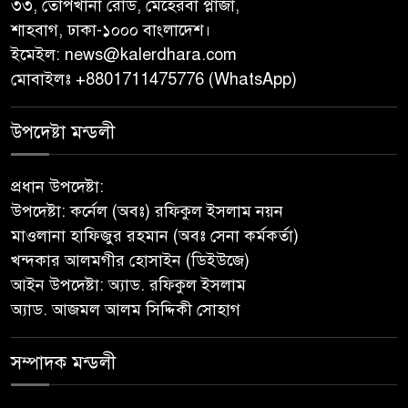
৩৩, তোপখানা রোড, মেহেরবা প্লাজা,
শাহবাগ, ঢাকা-১০০০ বাংলাদেশ।
জুলাই গণঅভ্যুত্থান দিবস উপলক্ষে
ইমেইল:
news@kalerdhara.com
পিরোজপুরে নানা কর্মসূচি পালিত
মোবাইলঃ +8801711475776 (WhatsApp)
নেছারাবাদের বলদিয়ায় বিয়ের
উপদেষ্টা মন্ডলী
দাবিতে ছেলের বাড়িতে প্রেমিকার
অনশন : থানায় অভিযোগ
প্রধান উপদেষ্টা:
উপদেষ্টা: কর্নেল (অবঃ) রফিকুল ইসলাম নয়ন
‎গৌরনদীতে যথাযোগ্য মর্যাদায়
মাওলানা হাফিজুর রহমান (অবঃ সেনা কর্মকর্তা)
পালিত হলো ‘০৫ আগস্ট জুলাই
খন্দকার আলমগীর হোসাইন (ডিইউজে)
গণঅভ্যুত্থান দিবস ২০২৬’ ‎
আইন উপদেষ্টা: অ্যাড. রফিকুল ইসলাম
অ্যাড. আজমল আলম সিদ্দিকী সোহাগ
বাবুগঞ্জে বাংলাদেশ প্রাথমিক শিক্ষক
সমিতির কমিটি ঘোষণাঃ সালাম
সভাপতি, মনোয়ার সম্পাদক
সম্পাদক মন্ডলী