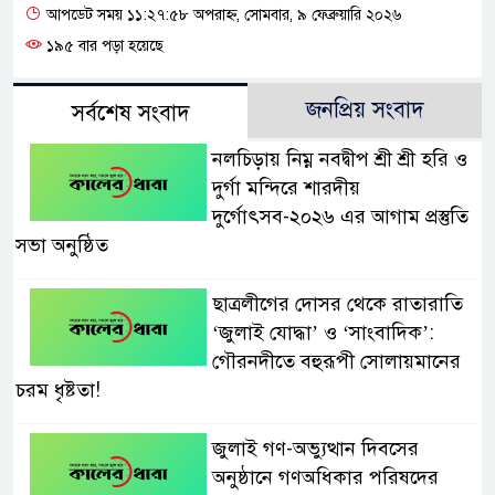
আপডেট সময় ১১:২৭:৫৮ অপরাহ্ন, সোমবার, ৯ ফেব্রুয়ারি ২০২৬
১৯৫ বার পড়া হয়েছে
জনপ্রিয় সংবাদ
সর্বশেষ সংবাদ
নলচিড়ায় নিম্ন নবদ্বীপ শ্রী শ্রী হরি ও
দুর্গা মন্দিরে শারদীয়
দুর্গোৎসব-২০২৬ এর আগাম প্রস্তুতি
সভা অনুষ্ঠিত
ছাত্রলীগের দোসর থেকে রাতারাতি
‘জুলাই যোদ্ধা’ ও ‘সাংবাদিক’:
গৌরনদীতে বহুরূপী সোলায়মানের
চরম ধৃষ্টতা!
জুলাই গণ-অভ্যুত্থান দিবসের
অনুষ্ঠানে গণঅধিকার পরিষদের