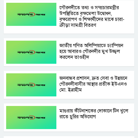
‎গৌরনদীতে তথ্য ও সম্প্রচারমন্ত্রীর
উপস্থিতিতে বৃক্ষমেলা উদ্বোধন,
বৃক্ষরোপণ ও শিক্ষার্থীদের মাঝে চারা-
ক্রীড়া সামগ্রী বিতরণ
জাতীয় গণিত অলিম্পিয়াডে চ্যাম্পিয়ন
হয়ে আবারও গৌরনদীর মুখ উজ্জ্বল
করলেন তাওহীদ
জনবান্ধব প্রশাসন, দ্রুত সেবা ও উন্নয়নে
গৌরনদীবাসীর আস্থার প্রতীক ইউএনও
মো. ইব্রাহীম
মাগুরায় কীটনাশকের দোকানে টিন খুলে
রাতে চুরির অভিযোগ