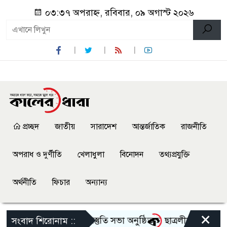
০৩:৩৭ অপরাহ্ন, রবিবার, ০৯ অগাস্ট ২০২৬
প্রচ্ছদ
জাতীয়
সারাদেশ
আন্তর্জাতিক
রাজনীতি
অপরাধ ও দুর্ণীতি
খেলাধুলা
বিনোদন
তথ্যপ্রযুক্তি
অর্থনীতি
ফিচার
অন্যান্য
×
্গোৎসব-২০২৬ এর আগাম প্রস্তুতি সভা অনুষ্ঠিত
ছাত্রলীগের দোসর থেকে
সংবাদ শিরোনাম ::