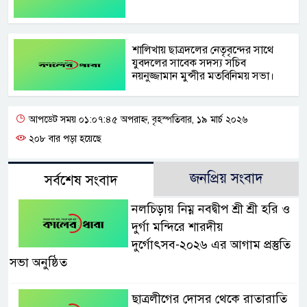
শালিখায় ছাত্রদলের নেতৃবৃন্দের সাথে
যুবদলের সাবেক সদস্য সচিব
নয়নুজ্জামান মুন্সীর মতবিনিময় সভা।
আপডেট সময় ০১:০৭:৪৫ অপরাহ্ন, বৃহস্পতিবার, ১৯ মার্চ ২০২৬
২০৮ বার পড়া হয়েছে
জনপ্রিয় সংবাদ
সর্বশেষ সংবাদ
নলচিড়ায় নিম্ন নবদ্বীপ শ্রী শ্রী হরি ও
দুর্গা মন্দিরে শারদীয়
দুর্গোৎসব-২০২৬ এর আগাম প্রস্তুতি
সভা অনুষ্ঠিত
ছাত্রলীগের দোসর থেকে রাতারাতি