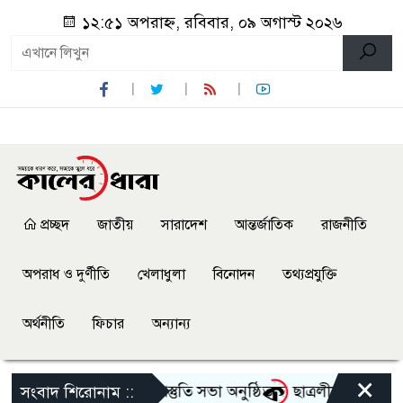
১২:৫১ অপরাহ্ন, রবিবার, ০৯ অগাস্ট ২০২৬
প্রচ্ছদ
জাতীয়
সারাদেশ
আন্তর্জাতিক
রাজনীতি
অপরাধ ও দুর্ণীতি
খেলাধুলা
বিনোদন
তথ্যপ্রযুক্তি
অর্থনীতি
ফিচার
অন্যান্য
×
্গোৎসব-২০২৬ এর আগাম প্রস্তুতি সভা অনুষ্ঠিত
ছাত্রলীগের দোসর থেকে
সংবাদ শিরোনাম ::