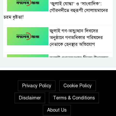
‘জুলাই যোদ্ধা’ ও ‘সাংবাদিক’:
গৌরনদীতে বহুরূপী সোলায়মানের
চরম ধৃষ্টতা!
জুলাই গণ-অভ্যুত্থান দিবসের
অনুষ্ঠানে গণঅধিকার পরিষদের
নেতাকে হেনস্থার অভিযোগ
জুলাই গণঅভ্যুত্থান দিবস উপলক্ষে
নেছারাবাদে দিনব্যাপী কর্মসূচি
পালিত
গৌরনদীতে নিরাপদ অভিবাসন ও
Privacy Policy
Cookie Policy
দক্ষতা উন্নয়ন শীর্ষক সেমিনার
Disclaimer
Terms & Conditions
অনুষ্ঠিত,
About Us
জুলাই গণঅভ্যুত্থান দিবস” উপলক্ষে