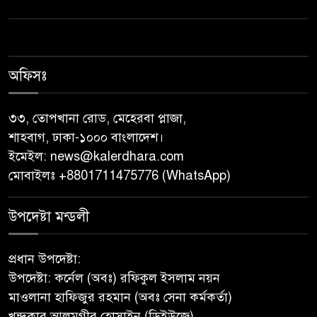
নেছারাবাদে নানা কর্মসূচি পালিত
শালিখায় ছাত্রদলের নেতৃবৃন্দের সাথে
যুবদলের সাবেক সদস্য সচিব
অফিসঃ
নয়নুজ্জামান মুন্সীর মতবিনিময়
সভা।
৩৩, তোপখানা রোড, মেহেরবা প্লাজা,
শাহবাগ, ঢাকা-১০০০ বাংলাদেশ।
জুলাই গণঅভ্যুত্থান দিবস উপলক্ষে
ইমেইল:
news@kalerdhara.com
পিরোজপুরে নানা কর্মসূচি পালিত
মোবাইলঃ +8801711475776 (WhatsApp)
নেছারাবাদের বলদিয়ায় বিয়ের
উপদেষ্টা মন্ডলী
দাবিতে ছেলের বাড়িতে প্রেমিকার
অনশন : থানায় অভিযোগ
প্রধান উপদেষ্টা:
উপদেষ্টা: কর্নেল (অবঃ) রফিকুল ইসলাম নয়ন
‎গৌরনদীতে যথাযোগ্য মর্যাদায়
মাওলানা হাফিজুর রহমান (অবঃ সেনা কর্মকর্তা)
পালিত হলো ‘০৫ আগস্ট জুলাই
খন্দকার আলমগীর হোসাইন (ডিইউজে)