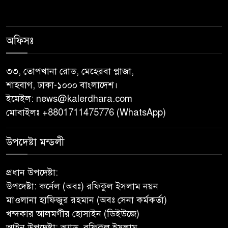
নেছারাবাদের বলদিয়ায় বিয়ের
দাবিতে ছেলের বাড়িতে প্রেমিকার
অনশন : থানায় অভিযোগ
অফিসঃ
‎গৌরনদীতে যথাযোগ্য মর্যাদায়
পালিত হলো ‘০৫ আগস্ট জুলাই
৩৩, তোপখানা রোড, মেহেরবা প্লাজা,
গণঅভ্যুত্থান দিবস ২০২৬’ ‎
শাহবাগ, ঢাকা-১০০০ বাংলাদেশ।
ইমেইল:
news@kalerdhara.com
বাবুগঞ্জে বাংলাদেশ প্রাথমিক শিক্ষক
মোবাইলঃ +8801711475776 (WhatsApp)
সমিতির কমিটি ঘোষণাঃ সালাম
সভাপতি, মনোয়ার সম্পাদক
উপদেষ্টা মন্ডলী
সাভারে টিন কেটে দুঃসাহসিক চুরি,
প্রধান উপদেষ্টা:
৫ লাখ ৫০ হাজার টাকার মালামাল
উপদেষ্টা: কর্নেল (অবঃ) রফিকুল ইসলাম নয়ন
লুটের অভিযোগ
মাওলানা হাফিজুর রহমান (অবঃ সেনা কর্মকর্তা)
খন্দকার আলমগীর হোসাইন (ডিইউজে)
বাবুগঞ্জে পরিস্কার পরিচ্ছন্নতা ও
আইন উপদেষ্টা: অ্যাড. রফিকুল ইসলাম