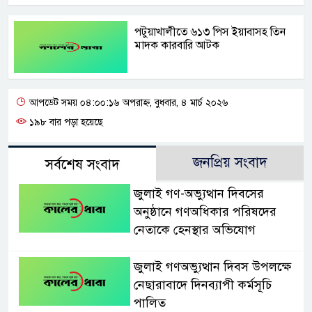
পটুয়াখালীতে ৬১৩ পিস ইয়াবাসহ তিন
মাদক কারবারি আটক
আপডেট সময় ০৪:০০:১৬ অপরাহ্ন, বুধবার, ৪ মার্চ ২০২৬
১৯৮ বার পড়া হয়েছে
জনপ্রিয় সংবাদ
সর্বশেষ সংবাদ
জুলাই গণ-অভ্যুত্থান দিবসের
অনুষ্ঠানে গণঅধিকার পরিষদের
নেতাকে হেনস্থার অভিযোগ
জুলাই গণঅভ্যুত্থান দিবস উপলক্ষে
নেছারাবাদে দিনব্যাপী কর্মসূচি
পালিত