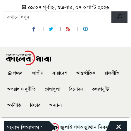
০৯:২৭ পূর্বাহ্ন, শুক্রবার, ০৭ অগাস্ট ২০২৬
প্রচ্ছদ
জাতীয়
সারাদেশ
আন্তর্জাতিক
রাজনীতি
অপরাধ ও দুর্ণীতি
খেলাধুলা
বিনোদন
তথ্যপ্রযুক্তি
অর্থনীতি
ফিচার
অন্যান্য
×
েতাকে হেনস্থার অভিযোগ
জুলাই গণঅভ্যুত্থান দিবস উপলক্ষে নেছার
সংবাদ শিরোনাম ::