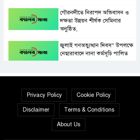
গৌরনদীতে নিরাপদ অভিবাসন ও
দক্ষতা উন্নয়ন শীর্ষক সেমিনার
অনুষ্ঠিত,
জুলাই গণঅভ্যুত্থান দিবস” উপলক্ষে
নেছারাবাদে নানা কর্মসূচি পালিত
শালিখায় ছাত্রদলের নেতৃবৃন্দের সাথে
যুবদলের সাবেক সদস্য সচিব
নয়নুজ্জামান মুন্সীর মতবিনিময়
Privacy Policy
Cookie Policy
সভা।
Disclaimer
Terms & Conditions
জুলাই গণঅভ্যুত্থান দিবস উপলক্ষে
পিরোজপুরে নানা কর্মসূচি পালিত
About Us