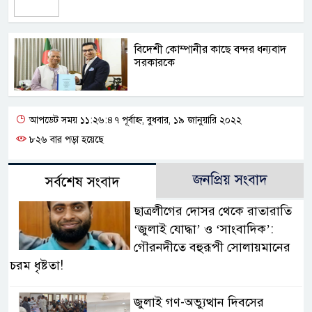
বি‌দেশী কোম্পানীর কা‌ছে বন্দর ধন‌্যবাদ
সরকার‌কে
আপডেট সময় ১১:২৬:৪৭ পূর্বাহ্ন, বুধবার, ১৯ জানুয়ারি ২০২২
৮২৬ বার পড়া হয়েছে
জনপ্রিয় সংবাদ
সর্বশেষ সংবাদ
ছাত্রলীগের দোসর থেকে রাতারাতি
‘জুলাই যোদ্ধা’ ও ‘সাংবাদিক’:
গৌরনদীতে বহুরূপী সোলায়মানের
চরম ধৃষ্টতা!
জুলাই গণ-অভ্যুত্থান দিবসের