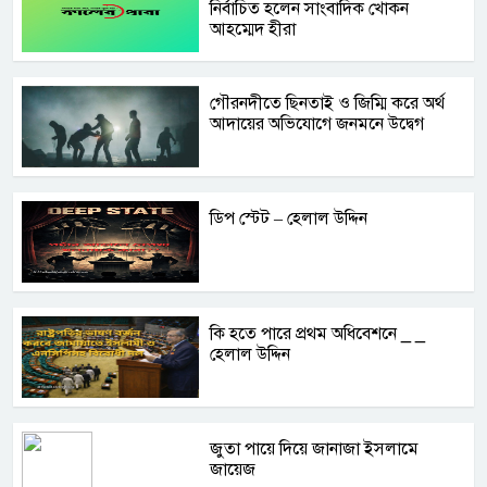
নির্বাচিত হলেন সাংবাদিক খোকন
আহম্মেদ হীরা
গৌরনদীতে ছিনতাই ও জিম্মি করে অর্থ
আদায়ের অভিযোগে জনমনে উদ্বেগ
‌ডিপ স্টেট – হেলাল উদ্দিন
‌কি হ‌তে পা‌রে প্রথম অ‌ধি‌বেশ‌নে _ _
হেলাল উদ্দিন
জুতা পা‌য়ে দি‌য়ে জানাজা ইসলা‌মে
জা‌য়েজ