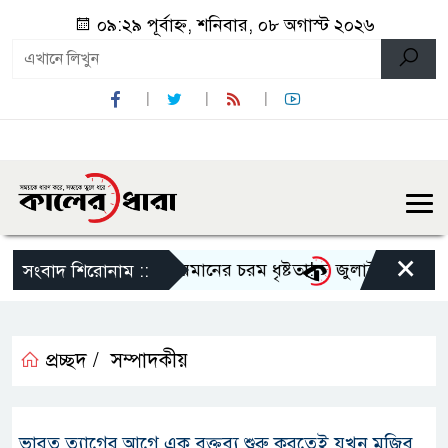
০৯:২৯ পূর্বাহ্ন, শনিবার, ০৮ অগাস্ট ২০২৬
×
দীতে বহুরূপী সোলায়মানের চরম ধৃষ্টতা!
জুলাই গণ-অভ্যুত্থান 
সংবাদ শিরোনাম ::
প্রচ্ছদ /
সম্পাদকীয়
ভারত ত্যাগের আগে এক বক্তব্য শুরু করতেই যখন মুজিব