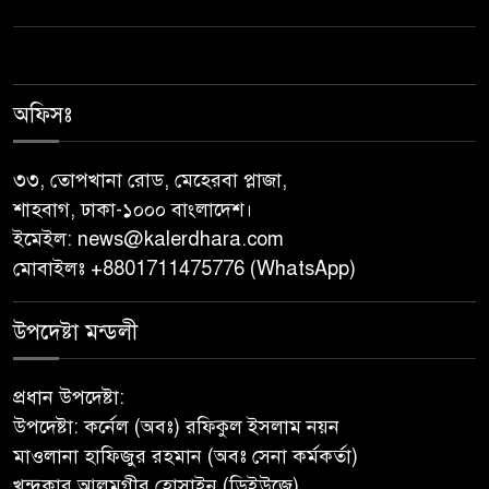
সভা।
জুলাই গণঅভ্যুত্থান দিবস উপলক্ষে
পিরোজপুরে নানা কর্মসূচি পালিত
অফিসঃ
নেছারাবাদের বলদিয়ায় বিয়ের
৩৩, তোপখানা রোড, মেহেরবা প্লাজা,
দাবিতে ছেলের বাড়িতে প্রেমিকার
শাহবাগ, ঢাকা-১০০০ বাংলাদেশ।
অনশন : থানায় অভিযোগ
ইমেইল:
news@kalerdhara.com
মোবাইলঃ +8801711475776 (WhatsApp)
‎গৌরনদীতে যথাযোগ্য মর্যাদায়
পালিত হলো ‘০৫ আগস্ট জুলাই
উপদেষ্টা মন্ডলী
গণঅভ্যুত্থান দিবস ২০২৬’ ‎
প্রধান উপদেষ্টা:
বাবুগঞ্জে বাংলাদেশ প্রাথমিক শিক্ষক
উপদেষ্টা: কর্নেল (অবঃ) রফিকুল ইসলাম নয়ন
সমিতির কমিটি ঘোষণাঃ সালাম
মাওলানা হাফিজুর রহমান (অবঃ সেনা কর্মকর্তা)
সভাপতি, মনোয়ার সম্পাদক
খন্দকার আলমগীর হোসাইন (ডিইউজে)