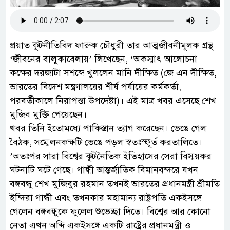
প্রয়াত কূটনীতিবিদ ফারুক চৌধুরী তার আত্মজীবনীমূলক গ্রন্থ
‘জীবনের বালুকাবেলায়’ লিখেছেন, ‘অকস্মাৎ আলোচনা
কক্ষের দরজাটা সশব্দে খুললেন মানি দীক্ষিত (জে এন দীক্ষিত,
ভারতের বিদেশ মন্ত্রণালয়ের শীর্ষ পর্যায়ের কর্মকর্তা,
পরবর্তীকালে নিরাপত্তা উপদেষ্টা)। এই মাত্র খবর এসেছে শেখ
মুজিব মুক্তি পেয়েছেন।
খবর তিনি ইতোমধ্যে পাকিস্তান ত্যাগ করেছেন। ভেঙে গেল
বৈঠক, সম্মেলনকক্ষটি ভেঙে পড়ল স্বতঃস্ফূর্ত করতালিতে।
’অতঃপর সারা বিশ্বের কূটনৈতিক ইতিহাসের সেরা বিস্ময়কর
ঘটনাটি ঘটে গেছে। গান্ধী আন্তর্জাতিক বিমানবন্দরে যখন
বঙ্গবন্ধু শেখ মুজিবুর রহমান তখনই ভারতের প্রধানমন্ত্রী শ্রীমতি
ইন্দিরা গান্ধী এবং তখনকার মহামান্য রাষ্ট্রপতি একইসঙ্গে
গেলেন বঙ্গবন্ধুকে ফুলেল শুভেচ্ছা দিতে। বিশ্বের আর কোনো
নেতা এখন অব্দি একইসঙ্গে একটি রাষ্ট্রের প্রধানমন্ত্রী ও