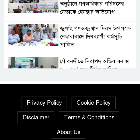
অনুষ্ঠানে গণঅধিকার পরিষদের
নেতাকে হেনস্থার অভিযোগ
জুলাই গণঅভ্যুত্থান দিবস উপলক্ষে
নেছারাবাদে দিনব্যাপী কর্মসূচি
পালিত
গৌরনদীতে নিরাপদ অভিবাসন ও
দক্ষতা উন্নয়ন শীর্ষক সেমিনার
অনুষ্ঠিত,
জুলাই গণঅভ্যুত্থান দিবস” উপলক্ষে
নেছারাবাদে নানা কর্মসূচি পালিত
Privacy Policy
Cookie Policy
Disclaimer
Terms & Conditions
শালিখায় ছাত্রদলের নেতৃবৃন্দের সাথে
যুবদলের সাবেক সদস্য সচিব
About Us
নয়নুজ্জামান মুন্সীর মতবিনিময়