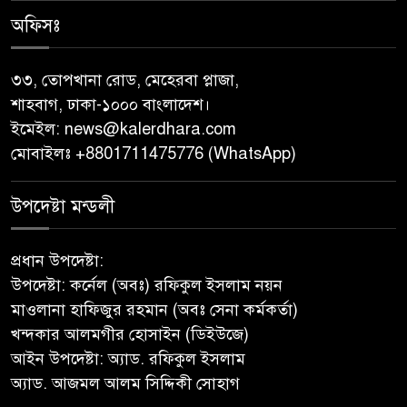
অনশন : থানায় অভিযোগ
অফিসঃ
‎গৌরনদীতে যথাযোগ্য মর্যাদায়
পালিত হলো ‘০৫ আগস্ট জুলাই
৩৩, তোপখানা রোড, মেহেরবা প্লাজা,
গণঅভ্যুত্থান দিবস ২০২৬’ ‎
শাহবাগ, ঢাকা-১০০০ বাংলাদেশ।
ইমেইল:
news@kalerdhara.com
বাবুগঞ্জে বাংলাদেশ প্রাথমিক শিক্ষক
মোবাইলঃ +8801711475776 (WhatsApp)
সমিতির কমিটি ঘোষণাঃ সালাম
সভাপতি, মনোয়ার সম্পাদক
উপদেষ্টা মন্ডলী
সাভারে টিন কেটে দুঃসাহসিক চুরি,
প্রধান উপদেষ্টা:
৫ লাখ ৫০ হাজার টাকার মালামাল
উপদেষ্টা: কর্নেল (অবঃ) রফিকুল ইসলাম নয়ন
লুটের অভিযোগ
মাওলানা হাফিজুর রহমান (অবঃ সেনা কর্মকর্তা)
খন্দকার আলমগীর হোসাইন (ডিইউজে)
বাবুগঞ্জে পরিস্কার পরিচ্ছন্নতা ও
আইন উপদেষ্টা: অ্যাড. রফিকুল ইসলাম
বৃক্ষরোপণ অভিযান শুরু করেছে
অ্যাড. আজমল আলম সিদ্দিকী সোহাগ
সুজন