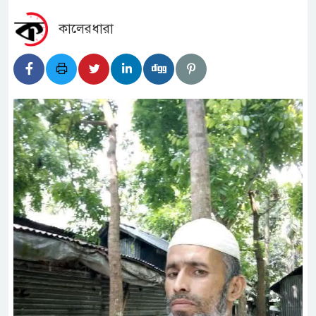
কালেরধারা