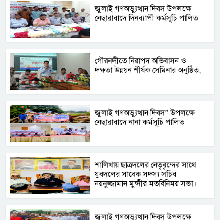
জুলাই গণঅভ্যুত্থান দিবস উপলক্ষে
নেছারাবাদে দিনব্যাপী কর্মসূচি পালিত
গৌরনদীতে নিরাপদ অভিবাসন ও
দক্ষতা উন্নয়ন শীর্ষক সেমিনার অনুষ্ঠিত,
জুলাই গণঅভ্যুত্থান দিবস” উপলক্ষে
নেছারাবাদে নানা কর্মসূচি পালিত
শালিখায় ছাত্রদলের নেতৃবৃন্দের সাথে
যুবদলের সাবেক সদস্য সচিব
নয়নুজ্জামান মুন্সীর মতবিনিময় সভা।
জুলাই গণঅভ্যুত্থান দিবস উপলক্ষে