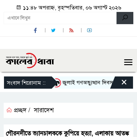
১১:৪৮ অপরাহ্ন, বৃহস্পতিবার, ০৬ অগাস্ট ২০২৬
×
েতাকে হেনস্থার অভিযোগ
জুলাই গণঅভ্যুত্থান দিবস উপলক্ষে নেছার
সংবাদ শিরোনাম ::
প্রচ্ছদ /
সারাদেশ
গৌরনদীতে ভ্যানচালককে কুপিয়ে হত্যা, এলাকায় আতঙ্ক