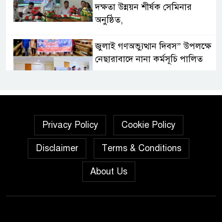
দক্ষতা উন্নয়ন শীর্ষক সেমিনার
অনুষ্ঠিত,
জুলাই গণঅভ্যুত্থান দিবস” উপলক্ষে
নেছারাবাদে নানা কর্মসূচি পালিত
শালিখায় ছাত্রদলের নেতৃবৃন্দের সাথে
যুবদলের সাবেক সদস্য সচিব
নয়নুজ্জামান মুন্সীর মতবিনিময়
Privacy Policy
Cookie Policy
সভা।
Disclaimer
Terms & Conditions
জুলাই গণঅভ্যুত্থান দিবস উপলক্ষে
পিরোজপুরে নানা কর্মসূচি পালিত
About Us
নেছারাবাদের বলদিয়ায় বিয়ের
দাবিতে ছেলের বাড়িতে প্রেমিকার