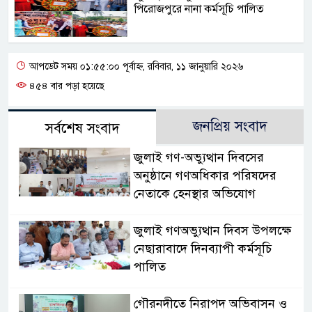
পিরোজপুরে নানা কর্মসূচি পালিত
আপডেট সময় ০১:৫৫:০০ পূর্বাহ্ন, রবিবার, ১১ জানুয়ারি ২০২৬
৪৫৪ বার পড়া হয়েছে
জনপ্রিয় সংবাদ
সর্বশেষ সংবাদ
জুলাই গণ-অভ্যুত্থান দিবসের
অনুষ্ঠানে গণঅধিকার পরিষদের
নেতাকে হেনস্থার অভিযোগ
জুলাই গণঅভ্যুত্থান দিবস উপলক্ষে
নেছারাবাদে দিনব্যাপী কর্মসূচি
পালিত
গৌরনদীতে নিরাপদ অভিবাসন ও