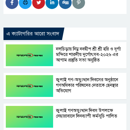
এ ক্যাটাগরির আরো সংবাদ
নলচিড়ায় নিম্ন নবদ্বীপ শ্রী শ্রী হরি ও দুর্গা
মন্দিরে শারদীয় দুর্গোৎসব-২০২৬ এর
আগাম প্রস্তুতি সভা অনুষ্ঠিত
জুলাই গণ-অভ্যুত্থান দিবসের অনুষ্ঠানে
গণঅধিকার পরিষদের নেতাকে হেনস্থার
অভিযোগ
জুলাই গণঅভ্যুত্থান দিবস উপলক্ষে
নেছারাবাদে দিনব্যাপী কর্মসূচি পালিত