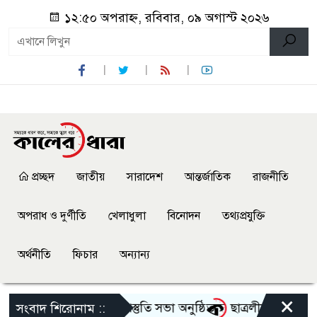
১২:৫০ অপরাহ্ন, রবিবার, ০৯ অগাস্ট ২০২৬
প্রচ্ছদ
জাতীয়
সারাদেশ
আন্তর্জাতিক
রাজনীতি
অপরাধ ও দুর্ণীতি
খেলাধুলা
বিনোদন
তথ্যপ্রযুক্তি
অর্থনীতি
ফিচার
অন্যান্য
×
্গোৎসব-২০২৬ এর আগাম প্রস্তুতি সভা অনুষ্ঠিত
ছাত্রলীগের দোসর থেকে
সংবাদ শিরোনাম ::