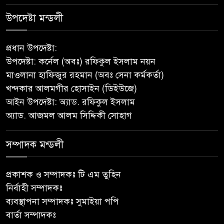
নেছারাবাদের বলদিয়ায় বিয়ের
উপদেষ্টা মন্ডলী
দাবিতে ছেলের বাড়িতে প্রেমিকার
অনশন : থানায় অভিযোগ
প্রধান উপদেষ্টা:
উপদেষ্টা: কর্নেল (অবঃ) রফিকুল ইসলাম নয়ন
‎গৌরনদীতে যথাযোগ্য মর্যাদায়
মাওলানা হাফিজুর রহমান (অবঃ সেনা কর্মকর্তা)
পালিত হলো ‘০৫ আগস্ট জুলাই
খন্দকার আলমগীর হোসাইন (ডিইউজে)
গণঅভ্যুত্থান দিবস ২০২৬’ ‎
আইন উপদেষ্টা: অ্যাড. রফিকুল ইসলাম
অ্যাড. আজমল আলম সিদ্দিকী সোহাগ
বাবুগঞ্জে বাংলাদেশ প্রাথমিক শিক্ষক
সমিতির কমিটি ঘোষণাঃ সালাম
সভাপতি, মনোয়ার সম্পাদক
সম্পাদক মন্ডলী
সাভারে টিন কেটে দুঃসাহসিক চুরি,
প্রকাশক ও সম্পাদকঃ টি এম তুহিন
৫ লাখ ৫০ হাজার টাকার মালামাল
নির্বাহী সম্পাদকঃ
লুটের অভিযোগ
ব্যবস্থাপনা সম্পাদকঃ সুমাইয়া পপি
বার্তা সম্পাদকঃ
বাবুগঞ্জে পরিস্কার পরিচ্ছন্নতা ও