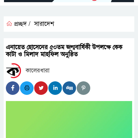
প্রচ্ছদ /
সারাদেশ
এনায়েত হোসেনের ৫০তম জন্মবার্ষিকী উপলক্ষে কেক
কাটা ও মিলাদ মাহফিল অনুষ্ঠিত
কালেরধারা