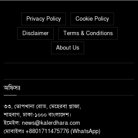
পালিত
গৌরনদীতে নিরাপদ অভিবাসন ও
Privacy Policy
Cookie Policy
দক্ষতা উন্নয়ন শীর্ষক সেমিনার
Disclaimer
Terms & Conditions
অনুষ্ঠিত,
About Us
জুলাই গণঅভ্যুত্থান দিবস” উপলক্ষে
নেছারাবাদে নানা কর্মসূচি পালিত
শালিখায় ছাত্রদলের নেতৃবৃন্দের সাথে
যুবদলের সাবেক সদস্য সচিব
অফিসঃ
নয়নুজ্জামান মুন্সীর মতবিনিময়
সভা।
৩৩, তোপখানা রোড, মেহেরবা প্লাজা,
শাহবাগ, ঢাকা-১০০০ বাংলাদেশ।
জুলাই গণঅভ্যুত্থান দিবস উপলক্ষে
ইমেইল:
news@kalerdhara.com
পিরোজপুরে নানা কর্মসূচি পালিত
মোবাইলঃ +8801711475776 (WhatsApp)