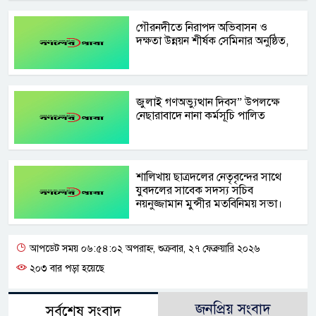
গৌরনদীতে নিরাপদ অভিবাসন ও
দক্ষতা উন্নয়ন শীর্ষক সেমিনার অনুষ্ঠিত,
জুলাই গণঅভ্যুত্থান দিবস” উপলক্ষে
নেছারাবাদে নানা কর্মসূচি পালিত
শালিখায় ছাত্রদলের নেতৃবৃন্দের সাথে
যুবদলের সাবেক সদস্য সচিব
নয়নুজ্জামান মুন্সীর মতবিনিময় সভা।
আপডেট সময় ০৬:৫৪:০২ অপরাহ্ন, শুক্রবার, ২৭ ফেব্রুয়ারি ২০২৬
২০৩ বার পড়া হয়েছে
জনপ্রিয় সংবাদ
সর্বশেষ সংবাদ