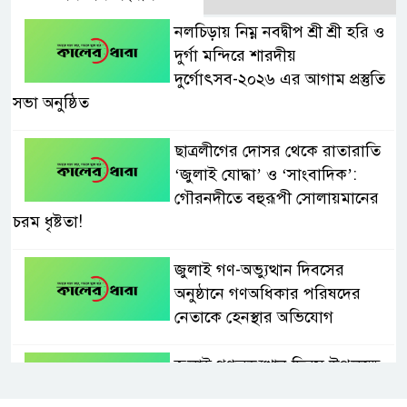
নলচিড়ায় নিম্ন নবদ্বীপ শ্রী শ্রী হরি ও
দুর্গা মন্দিরে শারদীয়
দুর্গোৎসব-২০২৬ এর আগাম প্রস্তুতি
সভা অনুষ্ঠিত
ছাত্রলীগের দোসর থেকে রাতারাতি
‘জুলাই যোদ্ধা’ ও ‘সাংবাদিক’:
গৌরনদীতে বহুরূপী সোলায়মানের
চরম ধৃষ্টতা!
জুলাই গণ-অভ্যুত্থান দিবসের
অনুষ্ঠানে গণঅধিকার পরিষদের
নেতাকে হেনস্থার অভিযোগ
জুলাই গণঅভ্যুত্থান দিবস উপলক্ষে
নেছারাবাদে দিনব্যাপী কর্মসূচি