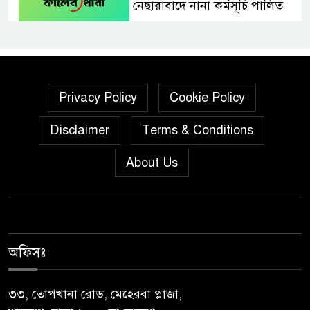
নেছারাবাদে নানা কর্মসূচি পালিত
শালিখায় ছাত্রদলের নেতৃবৃন্দের সাথে
যুবদলের সাবেক সদস্য সচিব
নয়নুজ্জামান মুন্সীর মতবিনিময়
Privacy Policy
Cookie Policy
সভা।
Disclaimer
Terms & Conditions
জুলাই গণঅভ্যুত্থান দিবস উপলক্ষে
পিরোজপুরে নানা কর্মসূচি পালিত
About Us
নেছারাবাদের বলদিয়ায় বিয়ের
দাবিতে ছেলের বাড়িতে প্রেমিকার
অনশন : থানায় অভিযোগ
অফিসঃ
‎গৌরনদীতে যথাযোগ্য মর্যাদায়
পালিত হলো ‘০৫ আগস্ট জুলাই
৩৩, তোপখানা রোড, মেহেরবা প্লাজা,
গণঅভ্যুত্থান দিবস ২০২৬’ ‎