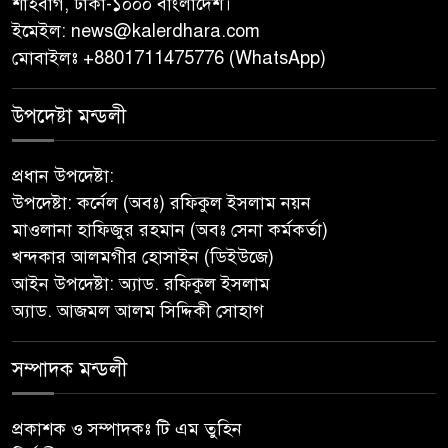
শাহবাগ, ঢাকা-১০০০ বাংলাদেশ।
ইমেইল:
news@kalerdhara.com
বাবুগঞ্জে বাংলাদেশ প্রাথমিক শিক্ষক
মোবাইলঃ +8801711475776 (WhatsApp)
সমিতির কমিটি ঘোষণাঃ সালাম
সভাপতি, মনোয়ার সম্পাদক
উপদেষ্টা মন্ডলী
সাভারে টিন কেটে দুঃসাহসিক চুরি,
প্রধান উপদেষ্টা:
৫ লাখ ৫০ হাজার টাকার মালামাল
উপদেষ্টা: কর্নেল (অবঃ) রফিকুল ইসলাম নয়ন
লুটের অভিযোগ
মাওলানা হাফিজুর রহমান (অবঃ সেনা কর্মকর্তা)
খন্দকার আলমগীর হোসাইন (ডিইউজে)
বাবুগঞ্জে পরিস্কার পরিচ্ছন্নতা ও
আইন উপদেষ্টা: অ্যাড. রফিকুল ইসলাম
বৃক্ষরোপণ অভিযান শুরু করেছে
অ্যাড. আজমল আলম সিদ্দিকী সোহাগ
সুজন
সম্পাদক মন্ডলী
‎বাটাজোড়-সরিকল খাল খননে কৃষি,
মৎস্য ও পরিবেশে নতুন সম্ভাবনা;
রক্ষণাবেক্ষণে গুরুত্ব দিচ্ছে উপজেলা
প্রকাশক ও সম্পাদকঃ টি এম তুহিন
প্রশাসন