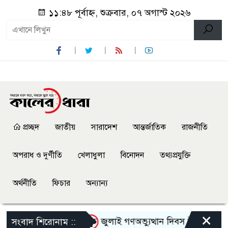
১১:৪৮ পূর্বাহ্ন, শুক্রবার, ০৭ অগাস্ট ২০২৬
প্রচ্ছদ
জাতীয়
সারাদেশ
আন্তর্জাতিক
রাজনীতি
অপরাধ ও দুর্ণীতি
খেলাধুলা
বিনোদন
তথ্যপ্রযুক্তি
অর্থনীতি
ফিচার
অন্যান্য
×
তাকে হেনস্থার অভিযোগ
জুলাই গণঅভ্যুত্থান দিবস উপলক্ষে নেছারা
সংবাদ শিরোনাম ::