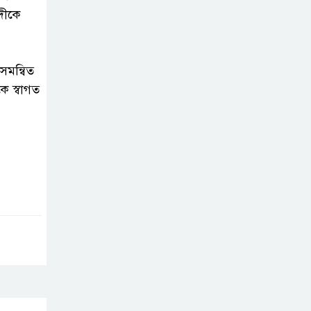
সম্পাদক
দীকে
সাভারে টিন কেটে
দুঃসাহসিক চুরি, ৫
 সমন্বিত
লাখ ৫০ হাজার
ে স্বাগত
টাকার মালামাল লুটের অভিযোগ
বাবুগঞ্জে পরিস্কার
পরিচ্ছন্নতা ও
বৃক্ষরোপণ অভিযান
শুরু করেছে সুজন
‎বাটাজোড়-সরিকল
খাল খননে কৃষি,
মৎস্য ও পরিবেশে
নতুন সম্ভাবনা; রক্ষণাবেক্ষণে গুরুত্ব দিচ্ছে