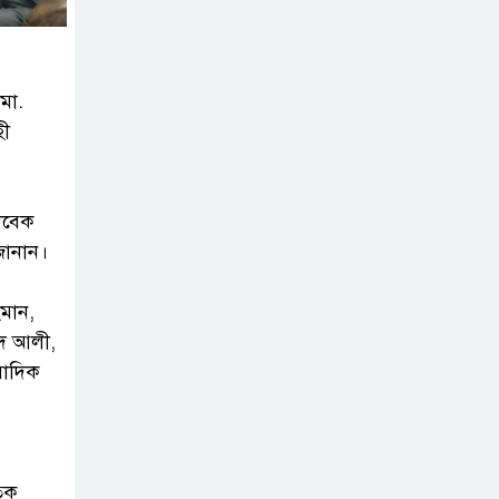
নেছারাবাদের
বলদিয়ায় বিয়ের
মো.
দাবিতে ছেলের
হী
বাড়িতে প্রেমিকার অনশন : থানায়
অভিযোগ
সাবেক
‎গৌরনদীতে যথাযোগ্য
জানান।
মর্যাদায় পালিত হলো
‘০৫ আগস্ট জুলাই
হমান,
গণঅভ্যুত্থান দিবস ২০২৬’ ‎
মদ আলী,
বাদিক
বাবুগঞ্জে বাংলাদেশ
প্রাথমিক শিক্ষক
সমিতির কমিটি
ঘোষণাঃ সালাম সভাপতি, মনোয়ার
তিক