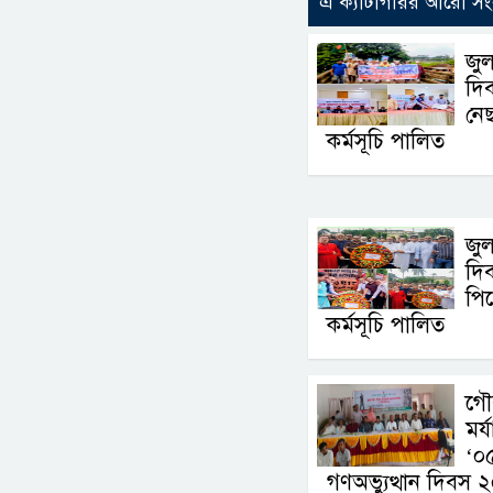
এ ক্যাটাগরির আরো সং
জুল
দি
নেছ
কর্মসূচি পালিত
জুল
দি
পি
কর্মসূচি পালিত
‎গ
মর
‘০
গণঅভ্যুত্থান দিবস ২