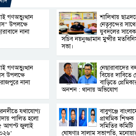
বাদ
াই গণঅভ্যুত্থান
শালিখায় ছাত্রদ
বস” উপলক্ষে
নেতৃবৃন্দের সাথে
ারাবাদে নানা
যুবদলের সাবেক
সচিব নয়নুজ্জামান মুন্সীর মতবিন
সভা।
াই গণঅভ্যুত্থান
নেছারাবাদের ব
বস উপলক্ষে
বিয়ের দাবিতে 
রোজপুরে নানা
বাড়িতে প্রেমিকা
অনশন : থানায় অভিযোগ
ৌরনদীতে যথাযোগ্য
বাবুগঞ্জে বাংলা
্যাদায় পালিত হলো
প্রাথমিক শিক্ষক
৫ আগস্ট জুলাই
সমিতির কমিটি
০২৬’ ‎
ঘোষণাঃ সালাম সভাপতি, মনোয়া