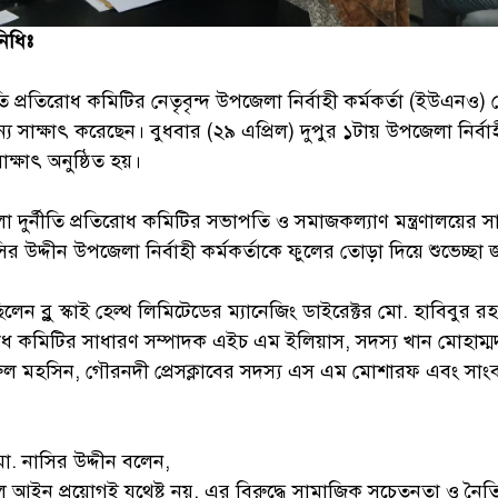
িধিঃ
ি প্রতিরোধ কমিটির নেতৃবৃন্দ উপজেলা নির্বাহী কর্মকর্তা (ইউএনও) 
য সাক্ষাৎ করেছেন। বুধবার (২৯ এপ্রিল) দুপুর ১টায় উপজেলা নির্বা
াক্ষাৎ অনুষ্ঠিত হয়।
দুর্নীতি প্রতিরোধ কমিটির সভাপতি ও সমাজকল্যাণ মন্ত্রণালয়ের 
র উদ্দীন উপজেলা নির্বাহী কর্মকর্তাকে ফুলের তোড়া দিয়ে শুভেচ্ছা 
ন ব্লু স্কাই হেল্থ লিমিটেডের ম্যানেজিং ডাইরেক্টর মো. হাবিবুর র
িরোধ কমিটির সাধারণ সম্পাদক এইচ এম ইলিয়াস, সদস্য খান মোহাম্
ুল মহসিন, গৌরনদী প্রেসক্লাবের সদস্য এস এম মোশারফ এবং সাং
ো. নাসির উদ্দীন বলেন,
কেবল আইন প্রয়োগই যথেষ্ট নয়, এর বিরুদ্ধে সামাজিক সচেতনতা ও নৈ