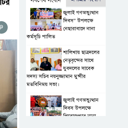
সর্বশেষ সংবাদ
টির
জুলাই গণঅভ্যুত্থান
দিবস” উপলক্ষে
নেছারাবাদে নানা
কর্মসূচি পালিত
শালিখায় ছাত্রদলের
নেতৃবৃন্দের সাথে
যুবদলের সাবেক
সদস্য সচিব নয়নুজ্জামান মুন্সীর
মতবিনিময় সভা।
জুলাই গণঅভ্যুত্থান
দিবস উপলক্ষে
পিরোজপুরে নানা
কর্মসূচি পালিত