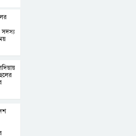
উপজেলা প্রশাসন
লের
মীরগঞ্জে জিওব্যাগ
ফেলে বাজার ও ঘাট
 সদস্য
রক্ষা প্রকল্পের
িময়
উদ্বোধন করলেন ইউএনও
পুনরায় সহকারী
লদিয়ায়
অ্যাটর্নি জেনারেল
ছেলের
হিসেবে নিয়োগ
র
পেলেন নেছারাবাদের কৃতি সন্তান
মোহাম্মদ ছফওয়ান
দেশ
নেছারাবাদে পূবালী
ব্যাংকের বৃক্ষরোপণ
কর্মসূচি
র