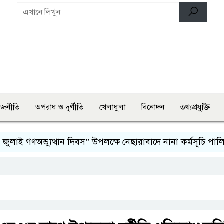
াজনীতি
অপরাধ ও দুর্ণীতি
খেলাধুলা
বিনোদন
তথ্যপ্রযুক্তি
ই গণঅভ্যুত্থান দিবস” উপলক্ষে নেছারাবাদে নানা কর্মসূচি পালিত