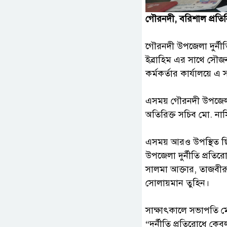
গৌরনদী, বরিশাল প্রতিন
‎গৌরনদী উপজেলা দুর্নীত
ইব্রাহিম এর সাথে সৌজন্
কর্মকর্তার কার্যালয়ে এ স
‎এসময় গৌরনদী উপজেলা 
অতিরিক্ত সচিব মো. নাসি
‎এসময় আরও উপস্থিত ছিলে
উপজেলা দুর্নীতি প্রত
সালমা আক্তার, তাজবীর
সোলায়মান তুহিন।
‎সাক্ষাৎকালে সভাপতি ম
‎“দুর্নীতি প্রতিরোধে 