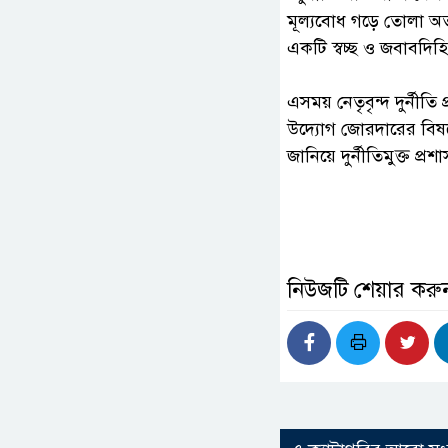
মূল্যবোধ গড়ে তোলা অত
একটি স্বচ্ছ ও জবাবদ
‎এসময় নেতৃবৃন্দ দুর্নীত
উদ্যোগ জোরদারের বিষয়
জানিয়ে দুর্নীতিমুক্ত প্
নিউজটি শেয়ার করু