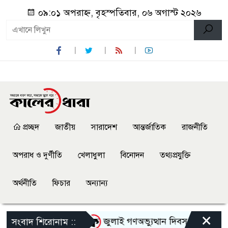
০৯:০১ অপরাহ্ন, বৃহস্পতিবার, ০৬ অগাস্ট ২০২৬
প্রচ্ছদ
জাতীয়
সারাদেশ
আন্তর্জাতিক
রাজনীতি
অপরাধ ও দুর্ণীতি
খেলাধুলা
বিনোদন
তথ্যপ্রযুক্তি
অর্থনীতি
ফিচার
অন্যান্য
×
েতাকে হেনস্থার অভিযোগ
জুলাই গণঅভ্যুত্থান দিবস উপলক্ষে নেছারা
সংবাদ শিরোনাম ::