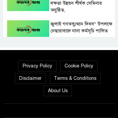
দক্ষতা উন্নয়ন শীর্ষক সেমিনার
অনুষ্ঠিত,
জুলাই গণঅভ্যুত্থান দিবস” উপলক্ষে
নেছারাবাদে নানা কর্মসূচি পালিত
শালিখায় ছাত্রদলের নেতৃবৃন্দের সাথে
যুবদলের সাবেক সদস্য সচিব
নয়নুজ্জামান মুন্সীর মতবিনিময়
Privacy Policy
Cookie Policy
সভা।
Disclaimer
Terms & Conditions
জুলাই গণঅভ্যুত্থান দিবস উপলক্ষে
পিরোজপুরে নানা কর্মসূচি পালিত
About Us
নেছারাবাদের বলদিয়ায় বিয়ের
দাবিতে ছেলের বাড়িতে প্রেমিকার