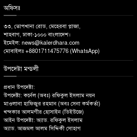
অনশন : থানায় অভিযোগ
অফিসঃ
‎গৌরনদীতে যথাযোগ্য মর্যাদায়
পালিত হলো ‘০৫ আগস্ট জুলাই
৩৩, তোপখানা রোড, মেহেরবা প্লাজা,
গণঅভ্যুত্থান দিবস ২০২৬’ ‎
শাহবাগ, ঢাকা-১০০০ বাংলাদেশ।
ইমেইল:
news@kalerdhara.com
বাবুগঞ্জে বাংলাদেশ প্রাথমিক শিক্ষক
মোবাইলঃ +8801711475776 (WhatsApp)
সমিতির কমিটি ঘোষণাঃ সালাম
সভাপতি, মনোয়ার সম্পাদক
উপদেষ্টা মন্ডলী
সাভারে টিন কেটে দুঃসাহসিক চুরি,
প্রধান উপদেষ্টা:
৫ লাখ ৫০ হাজার টাকার মালামাল
উপদেষ্টা: কর্নেল (অবঃ) রফিকুল ইসলাম নয়ন
লুটের অভিযোগ
মাওলানা হাফিজুর রহমান (অবঃ সেনা কর্মকর্তা)
খন্দকার আলমগীর হোসাইন (ডিইউজে)
বাবুগঞ্জে পরিস্কার পরিচ্ছন্নতা ও
আইন উপদেষ্টা: অ্যাড. রফিকুল ইসলাম
বৃক্ষরোপণ অভিযান শুরু করেছে
অ্যাড. আজমল আলম সিদ্দিকী সোহাগ
সুজন