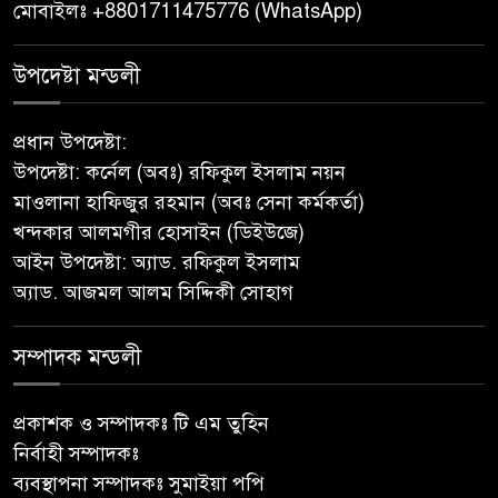
বাবুগঞ্জে পরিস্কার পরিচ্ছন্নতা ও
মোবাইলঃ +8801711475776 (WhatsApp)
বৃক্ষরোপণ অভিযান শুরু করেছে
সুজন
উপদেষ্টা মন্ডলী
‎বাটাজোড়-সরিকল খাল খননে কৃষি,
প্রধান উপদেষ্টা:
মৎস্য ও পরিবেশে নতুন সম্ভাবনা;
উপদেষ্টা: কর্নেল (অবঃ) রফিকুল ইসলাম নয়ন
রক্ষণাবেক্ষণে গুরুত্ব দিচ্ছে উপজেলা
মাওলানা হাফিজুর রহমান (অবঃ সেনা কর্মকর্তা)
প্রশাসন
খন্দকার আলমগীর হোসাইন (ডিইউজে)
আইন উপদেষ্টা: অ্যাড. রফিকুল ইসলাম
মীরগঞ্জে জিওব্যাগ ফেলে বাজার ও
অ্যাড. আজমল আলম সিদ্দিকী সোহাগ
ঘাট রক্ষা প্রকল্পের উদ্বোধন করলেন
ইউএনও
সম্পাদক মন্ডলী
পুনরায় সহকারী অ্যাটর্নি জেনারেল
হিসেবে নিয়োগ পেলেন
প্রকাশক ও সম্পাদকঃ টি এম তুহিন
নেছারাবাদের কৃতি সন্তান মোহাম্মদ
নির্বাহী সম্পাদকঃ
ছফওয়ান
ব্যবস্থাপনা সম্পাদকঃ সুমাইয়া পপি