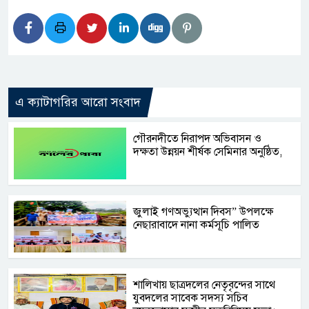
এ ক্যাটাগরির আরো সংবাদ
গৌরনদীতে নিরাপদ অভিবাসন ও
দক্ষতা উন্নয়ন শীর্ষক সেমিনার অনুষ্ঠিত,
জুলাই গণঅভ্যুত্থান দিবস” উপলক্ষে
নেছারাবাদে নানা কর্মসূচি পালিত
শালিখায় ছাত্রদলের নেতৃবৃন্দের সাথে
যুবদলের সাবেক সদস্য সচিব