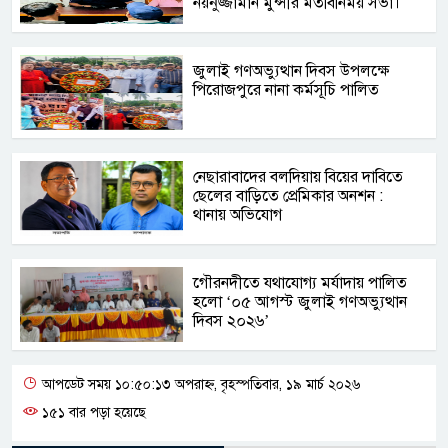
নয়নুজ্জামান মুন্সীর মতবিনিময় সভা।
জুলাই গণঅভ্যুত্থান দিবস উপলক্ষে
পিরোজপুরে নানা কর্মসূচি পালিত
নেছারাবাদের বলদিয়ায় বিয়ের দাবিতে
ছেলের বাড়িতে প্রেমিকার অনশন :
থানায় অভিযোগ
‎গৌরনদীতে যথাযোগ্য মর্যাদায় পালিত
হলো ‘০৫ আগস্ট জুলাই গণঅভ্যুত্থান
দিবস ২০২৬’ ‎
আপডেট সময় ১০:৫০:১৩ অপরাহ্ন, বৃহস্পতিবার, ১৯ মার্চ ২০২৬
১৫১ বার পড়া হয়েছে