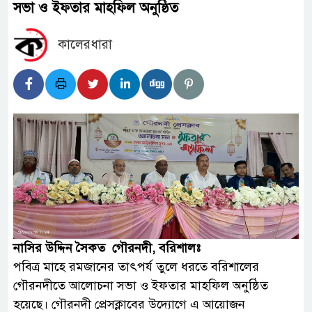
সভা ও ইফতার মাহফিল অনুষ্ঠিত ‎
কালেরধারা
‎নাসির উদ্দিন সৈকত গৌরনদী, বরিশালঃ
‎পবিত্র মাহে রমজানের তাৎপর্য তুলে ধরতে বরিশালের
গৌরনদীতে আলোচনা সভা ও ইফতার মাহফিল অনুষ্ঠিত
হয়েছে। গৌরনদী প্রেসক্লাবের উদ্যোগে এ আয়োজন