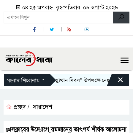
০৪:২৫ অপরাহ্ন, বৃহস্পতিবার, ০৬ অগাস্ট ২০২৬
×
নুষ্ঠিত,
জুলাই গণঅভ্যুত্থান দিবস” উপলক্ষে নেছারাবাদে নানা কর
সংবাদ শিরোনাম ::
প্রচ্ছদ /
সারাদেশ
প্রেসক্লাবের উদ্যোগে রমজানের তাৎপর্য শীর্ষক আলোচনা