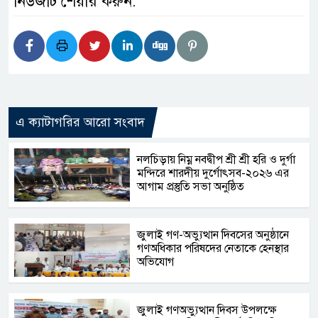
নিউজটি শেয়ার করুন:
এ ক্যাটাগরির আরো সংবাদ
নলচিড়ায় নিম্ন নবদ্বীপ শ্রী শ্রী হরি ও দুর্গা
মন্দিরে শারদীয় দুর্গোৎসব-২০২৬ এর
আগাম প্রস্তুতি সভা অনুষ্ঠিত
জুলাই গণ-অভ্যুত্থান দিবসের অনুষ্ঠানে
গণঅধিকার পরিষদের নেতাকে হেনস্থার
অভিযোগ
জুলাই গণঅভ্যুত্থান দিবস উপলক্ষে