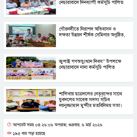
নেছারাবাদে দিনব্যাপী কর্মসূচি পালিত
গৌরনদীতে নিরাপদ অভিবাসন ও
দক্ষতা উন্নয়ন শীর্ষক সেমিনার অনুষ্ঠিত,
জুলাই গণঅভ্যুত্থান দিবস” উপলক্ষে
নেছারাবাদে নানা কর্মসূচি পালিত
শালিখায় ছাত্রদলের নেতৃবৃন্দের সাথে
যুবদলের সাবেক সদস্য সচিব
নয়নুজ্জামান মুন্সীর মতবিনিময় সভা।
আপডেট সময় ০৩:২৬:০৬ অপরাহ্ন, শুক্রবার, ৬ মার্চ ২০২৬
১৯৫ বার পড়া হয়েছে