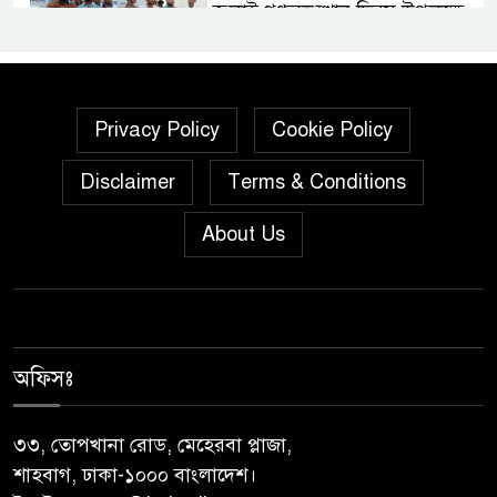
জুলাই গণঅভ্যুত্থান দিবস উপলক্ষে
নেছারাবাদে দিনব্যাপী কর্মসূচি
পালিত
গৌরনদীতে নিরাপদ অভিবাসন ও
Privacy Policy
Cookie Policy
দক্ষতা উন্নয়ন শীর্ষক সেমিনার
Disclaimer
Terms & Conditions
অনুষ্ঠিত,
About Us
জুলাই গণঅভ্যুত্থান দিবস” উপলক্ষে
নেছারাবাদে নানা কর্মসূচি পালিত
শালিখায় ছাত্রদলের নেতৃবৃন্দের সাথে
যুবদলের সাবেক সদস্য সচিব
অফিসঃ
নয়নুজ্জামান মুন্সীর মতবিনিময়
সভা।
৩৩, তোপখানা রোড, মেহেরবা প্লাজা,
শাহবাগ, ঢাকা-১০০০ বাংলাদেশ।
জুলাই গণঅভ্যুত্থান দিবস উপলক্ষে