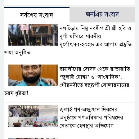
জনপ্রিয় সংবাদ
সর্বশেষ সংবাদ
নলচিড়ায় নিম্ন নবদ্বীপ শ্রী শ্রী হরি ও
দুর্গা মন্দিরে শারদীয়
দুর্গোৎসব-২০২৬ এর আগাম প্রস্তুতি
সভা অনুষ্ঠিত
ছাত্রলীগের দোসর থেকে রাতারাতি
‘জুলাই যোদ্ধা’ ও ‘সাংবাদিক’:
গৌরনদীতে বহুরূপী সোলায়মানের
চরম ধৃষ্টতা!
জুলাই গণ-অভ্যুত্থান দিবসের
অনুষ্ঠানে গণঅধিকার পরিষদের
নেতাকে হেনস্থার অভিযোগ