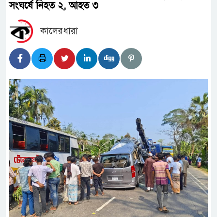
সংঘর্ষে নিহত ২, আহত ৩
কালেরধারা