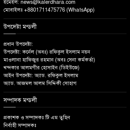
ইমেইল:
news@kalerdhara.com
পিরোজপুরে নানা কর্মসূচি পালিত
মোবাইলঃ +8801711475776 (WhatsApp)
নেছারাবাদের বলদিয়ায় বিয়ের
উপদেষ্টা মন্ডলী
দাবিতে ছেলের বাড়িতে প্রেমিকার
অনশন : থানায় অভিযোগ
প্রধান উপদেষ্টা:
উপদেষ্টা: কর্নেল (অবঃ) রফিকুল ইসলাম নয়ন
‎গৌরনদীতে যথাযোগ্য মর্যাদায়
মাওলানা হাফিজুর রহমান (অবঃ সেনা কর্মকর্তা)
পালিত হলো ‘০৫ আগস্ট জুলাই
খন্দকার আলমগীর হোসাইন (ডিইউজে)
গণঅভ্যুত্থান দিবস ২০২৬’ ‎
আইন উপদেষ্টা: অ্যাড. রফিকুল ইসলাম
অ্যাড. আজমল আলম সিদ্দিকী সোহাগ
বাবুগঞ্জে বাংলাদেশ প্রাথমিক শিক্ষক
সমিতির কমিটি ঘোষণাঃ সালাম
সভাপতি, মনোয়ার সম্পাদক
সম্পাদক মন্ডলী
সাভারে টিন কেটে দুঃসাহসিক চুরি,
প্রকাশক ও সম্পাদকঃ টি এম তুহিন
৫ লাখ ৫০ হাজার টাকার মালামাল
নির্বাহী সম্পাদকঃ