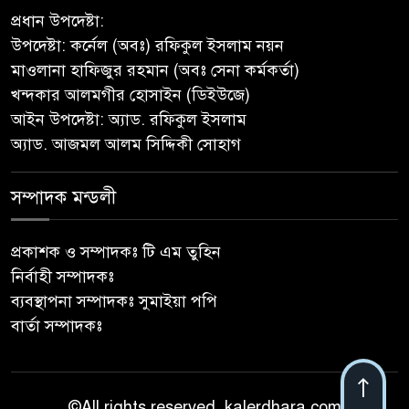
সাভারে টিন কেটে দুঃসাহসিক চুরি,
প্রধান উপদেষ্টা:
৫ লাখ ৫০ হাজার টাকার মালামাল
উপদেষ্টা: কর্নেল (অবঃ) রফিকুল ইসলাম নয়ন
লুটের অভিযোগ
মাওলানা হাফিজুর রহমান (অবঃ সেনা কর্মকর্তা)
খন্দকার আলমগীর হোসাইন (ডিইউজে)
বাবুগঞ্জে পরিস্কার পরিচ্ছন্নতা ও
আইন উপদেষ্টা: অ্যাড. রফিকুল ইসলাম
বৃক্ষরোপণ অভিযান শুরু করেছে
অ্যাড. আজমল আলম সিদ্দিকী সোহাগ
সুজন
সম্পাদক মন্ডলী
‎বাটাজোড়-সরিকল খাল খননে কৃষি,
মৎস্য ও পরিবেশে নতুন সম্ভাবনা;
রক্ষণাবেক্ষণে গুরুত্ব দিচ্ছে উপজেলা
প্রকাশক ও সম্পাদকঃ টি এম তুহিন
প্রশাসন
নির্বাহী সম্পাদকঃ
ব্যবস্থাপনা সম্পাদকঃ সুমাইয়া পপি
মীরগঞ্জে জিওব্যাগ ফেলে বাজার ও
বার্তা সম্পাদকঃ
ঘাট রক্ষা প্রকল্পের উদ্বোধন করলেন
ইউএনও
©All rights reserved. kalerdhara.com