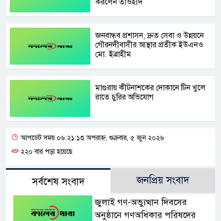
করলেন তাওহীদ
জনবান্ধব প্রশাসন, দ্রুত সেবা ও উন্নয়নে
গৌরনদীবাসীর আস্থার প্রতীক ইউএনও
মো. ইব্রাহীম
মাগুরায় কীটনাশকের দোকানে টিন খুলে
রাতে চুরির অভিযোগ
আপডেট সময় ০৬:২১:১৩ অপরাহ্ন, শুক্রবার, ৫ জুন ২০২৬
২২০ বার পড়া হয়েছে
জনপ্রিয় সংবাদ
সর্বশেষ সংবাদ
জুলাই গণ-অভ্যুত্থান দিবসের
অনুষ্ঠানে গণঅধিকার পরিষদের