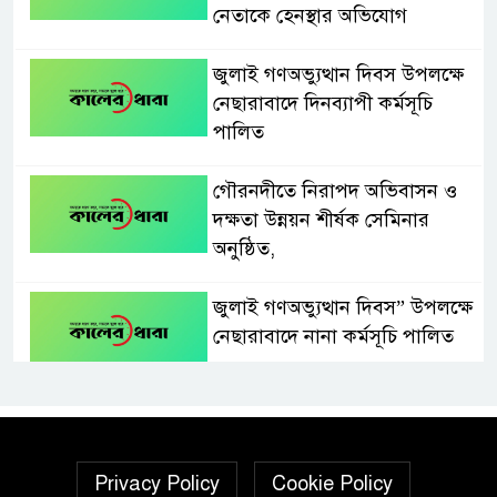
নেতাকে হেনস্থার অভিযোগ
জুলাই গণঅভ্যুত্থান দিবস উপলক্ষে
নেছারাবাদে দিনব্যাপী কর্মসূচি
পালিত
গৌরনদীতে নিরাপদ অভিবাসন ও
দক্ষতা উন্নয়ন শীর্ষক সেমিনার
অনুষ্ঠিত,
জুলাই গণঅভ্যুত্থান দিবস” উপলক্ষে
নেছারাবাদে নানা কর্মসূচি পালিত
শালিখায় ছাত্রদলের নেতৃবৃন্দের সাথে
যুবদলের সাবেক সদস্য সচিব
নয়নুজ্জামান মুন্সীর মতবিনিময়
Privacy Policy
Cookie Policy
সভা।