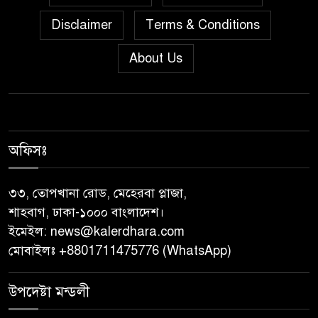
Disclaimer
Terms & Conditions
জুলাই গণঅভ্যুত্থান দিবস উপলক্ষে
পিরোজপুরে নানা কর্মসূচি পালিত
About Us
নেছারাবাদের বলদিয়ায় বিয়ের
দাবিতে ছেলের বাড়িতে প্রেমিকার
অনশন : থানায় অভিযোগ
অফিসঃ
‎গৌরনদীতে যথাযোগ্য মর্যাদায়
পালিত হলো ‘০৫ আগস্ট জুলাই
৩৩, তোপখানা রোড, মেহেরবা প্লাজা,
গণঅভ্যুত্থান দিবস ২০২৬’ ‎
শাহবাগ, ঢাকা-১০০০ বাংলাদেশ।
ইমেইল:
news@kalerdhara.com
বাবুগঞ্জে বাংলাদেশ প্রাথমিক শিক্ষক
মোবাইলঃ +8801711475776 (WhatsApp)
সমিতির কমিটি ঘোষণাঃ সালাম
সভাপতি, মনোয়ার সম্পাদক
উপদেষ্টা মন্ডলী