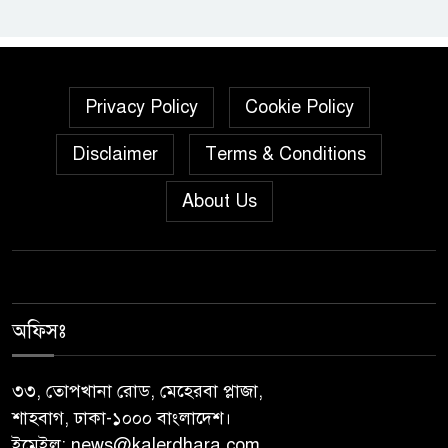
শালিখায় ছাত্রদলের নেতৃবৃন্দের সাথে
যুবদলের সাবেক সদস্য সচিব
নয়নুজ্জামান মুন্সীর মতবিনিময়
Privacy Policy
Cookie Policy
সভা।
Disclaimer
Terms & Conditions
জুলাই গণঅভ্যুত্থান দিবস উপলক্ষে
পিরোজপুরে নানা কর্মসূচি পালিত
About Us
নেছারাবাদের বলদিয়ায় বিয়ের
দাবিতে ছেলের বাড়িতে প্রেমিকার
অনশন : থানায় অভিযোগ
অফিসঃ
‎গৌরনদীতে যথাযোগ্য মর্যাদায়
পালিত হলো ‘০৫ আগস্ট জুলাই
৩৩, তোপখানা রোড, মেহেরবা প্লাজা,
গণঅভ্যুত্থান দিবস ২০২৬’ ‎
শাহবাগ, ঢাকা-১০০০ বাংলাদেশ।
ইমেইল:
news@kalerdhara.com