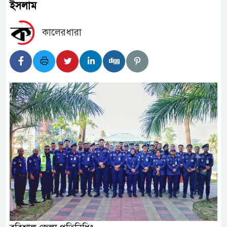
ইসলাম
কালেরধারা