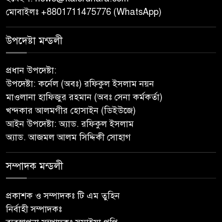
বাবুগঞ্জে বাংলাদেশ প্রাথমিক শিক্ষক
মোবাইলঃ +8801711475776 (WhatsApp)
সমিতির কমিটি ঘোষণাঃ সালাম
সভাপতি, মনোয়ার সম্পাদক
উপদেষ্টা মন্ডলী
সাভারে টিন কেটে দুঃসাহসিক চুরি,
প্রধান উপদেষ্টা:
৫ লাখ ৫০ হাজার টাকার মালামাল
উপদেষ্টা: কর্নেল (অবঃ) রফিকুল ইসলাম নয়ন
লুটের অভিযোগ
মাওলানা হাফিজুর রহমান (অবঃ সেনা কর্মকর্তা)
খন্দকার আলমগীর হোসাইন (ডিইউজে)
বাবুগঞ্জে পরিস্কার পরিচ্ছন্নতা ও
আইন উপদেষ্টা: অ্যাড. রফিকুল ইসলাম
বৃক্ষরোপণ অভিযান শুরু করেছে
অ্যাড. আজমল আলম সিদ্দিকী সোহাগ
সুজন
সম্পাদক মন্ডলী
‎বাটাজোড়-সরিকল খাল খননে কৃষি,
মৎস্য ও পরিবেশে নতুন সম্ভাবনা;
রক্ষণাবেক্ষণে গুরুত্ব দিচ্ছে উপজেলা
প্রকাশক ও সম্পাদকঃ টি এম তুহিন
প্রশাসন
নির্বাহী সম্পাদকঃ