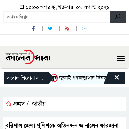
১০:০০ অপরাহ্ন, শুক্রবার, ০৭ অগাস্ট ২০২৬
×
েতাকে হেনস্থার অভিযোগ
জুলাই গণঅভ্যুত্থান দিবস উপলক্ষে নেছার
সংবাদ শিরোনাম ::
প্রচ্ছদ /
জাতীয়
বরিশাল জেলা পুলিশকে অভিনন্দন জানালেন ফারজানা