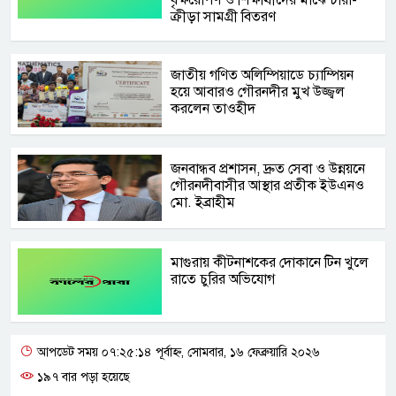
ক্রীড়া সামগ্রী বিতরণ
জাতীয় গণিত অলিম্পিয়াডে চ্যাম্পিয়ন
হয়ে আবারও গৌরনদীর মুখ উজ্জ্বল
করলেন তাওহীদ
জনবান্ধব প্রশাসন, দ্রুত সেবা ও উন্নয়নে
গৌরনদীবাসীর আস্থার প্রতীক ইউএনও
মো. ইব্রাহীম
মাগুরায় কীটনাশকের দোকানে টিন খুলে
রাতে চুরির অভিযোগ
আপডেট সময় ০৭:২৫:১৪ পূর্বাহ্ন, সোমবার, ১৬ ফেব্রুয়ারি ২০২৬
১৯৭ বার পড়া হয়েছে