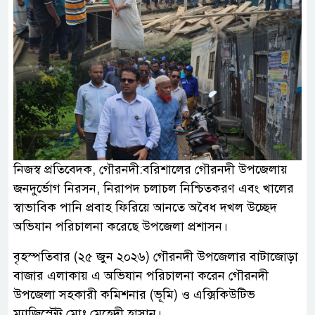
নিজস্ব প্রতিবেদক, গৌরনদী:বরিশালের গৌরনদী উপজেলায়
জনদুর্ভোগ নিরসন, নিরাপদ চলাচল নিশ্চিতকরণ এবং খালের
স্বাভাবিক পানি প্রবাহ ফিরিয়ে আনতে অবৈধ দখল উচ্ছেদ
অভিযান পরিচালনা করেছে উপজেলা প্রশাসন।
বৃহস্পতিবার (২৫ জুন ২০২৬) গৌরনদী উপজেলার বাটাজোড়া
বাজার এলাকায় এ অভিযান পরিচালনা করেন গৌরনদী
উপজেলা সহকারী কমিশনার (ভূমি) ও এক্সিকিউটিভ
ম্যাজিস্ট্রেট মোঃ মেহেদী হাসান।