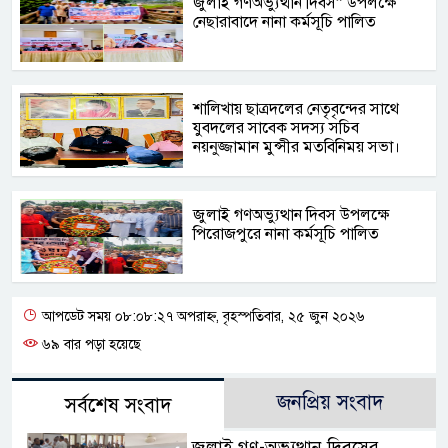
জুলাই গণঅভ্যুত্থান দিবস” উপলক্ষে
নেছারাবাদে নানা কর্মসূচি পালিত
শালিখায় ছাত্রদলের নেতৃবৃন্দের সাথে
যুবদলের সাবেক সদস্য সচিব
নয়নুজ্জামান মুন্সীর মতবিনিময় সভা।
জুলাই গণঅভ্যুত্থান দিবস উপলক্ষে
পিরোজপুরে নানা কর্মসূচি পালিত
আপডেট সময় ০৮:০৮:২৭ অপরাহ্ন, বৃহস্পতিবার, ২৫ জুন ২০২৬
৬৯ বার পড়া হয়েছে
জনপ্রিয় সংবাদ
সর্বশেষ সংবাদ
জুলাই গণ-অভ্যুত্থান দিবসের