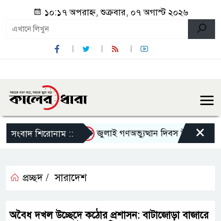
১০:১৭ অপরাহ্ন, শুক্রবার, ০৭ অগাস্ট ২০২৬
×
াকে হেনস্থার অভিযোগ
জুলাই গণঅভ্যুত্থান দিবস উপলক্ষে নেছারাব
সংবাদ শিরোনাম ::
প্রচ্ছদ /
সারাদেশ
অবৈধ দখল উচ্ছেদে কঠোর প্রশাসন: বাটাজোড়া বাজারে