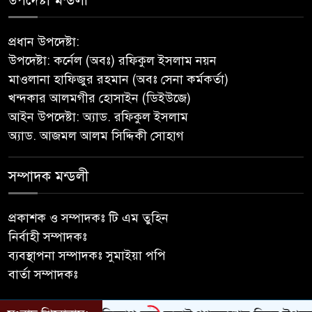
উপদেষ্টা মন্ডলী
সাভারে টিন কেটে দুঃসাহসিক চুরি,
প্রধান উপদেষ্টা:
৫ লাখ ৫০ হাজার টাকার মালামাল
উপদেষ্টা: কর্নেল (অবঃ) রফিকুল ইসলাম নয়ন
লুটের অভিযোগ
মাওলানা হাফিজুর রহমান (অবঃ সেনা কর্মকর্তা)
খন্দকার আলমগীর হোসাইন (ডিইউজে)
বাবুগঞ্জে পরিস্কার পরিচ্ছন্নতা ও
আইন উপদেষ্টা: অ্যাড. রফিকুল ইসলাম
বৃক্ষরোপণ অভিযান শুরু করেছে
অ্যাড. আজমল আলম সিদ্দিকী সোহাগ
সুজন
সম্পাদক মন্ডলী
‎বাটাজোড়-সরিকল খাল খননে কৃষি,
মৎস্য ও পরিবেশে নতুন সম্ভাবনা;
রক্ষণাবেক্ষণে গুরুত্ব দিচ্ছে উপজেলা
প্রকাশক ও সম্পাদকঃ টি এম তুহিন
প্রশাসন
নির্বাহী সম্পাদকঃ
ব্যবস্থাপনা সম্পাদকঃ সুমাইয়া পপি
মীরগঞ্জে জিওব্যাগ ফেলে বাজার ও
বার্তা সম্পাদকঃ
ঘাট রক্ষা প্রকল্পের উদ্বোধন করলেন
ইউএনও