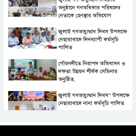
অনুষ্ঠানে গণঅধিকার পরিষদের
নেতাকে হেনস্থার অভিযোগ
জুলাই গণঅভ্যুত্থান দিবস উপলক্ষে
নেছারাবাদে দিনব্যাপী কর্মসূচি
পালিত
গৌরনদীতে নিরাপদ অভিবাসন ও
দক্ষতা উন্নয়ন শীর্ষক সেমিনার
অনুষ্ঠিত,
জুলাই গণঅভ্যুত্থান দিবস” উপলক্ষে
নেছারাবাদে নানা কর্মসূচি পালিত
শালিখায় ছাত্রদলের নেতৃবৃন্দের সাথে
যুবদলের সাবেক সদস্য সচিব