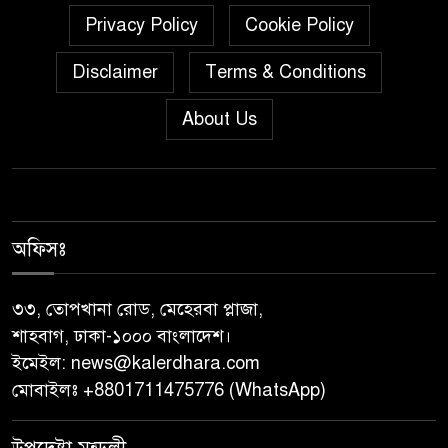
নয়নুজ্জামান মুন্সীর মতবিনিময়
Privacy Policy
Cookie Policy
সভা।
Disclaimer
Terms & Conditions
জুলাই গণঅভ্যুত্থান দিবস উপলক্ষে
পিরোজপুরে নানা কর্মসূচি পালিত
About Us
নেছারাবাদের বলদিয়ায় বিয়ের
দাবিতে ছেলের বাড়িতে প্রেমিকার
অনশন : থানায় অভিযোগ
অফিসঃ
‎গৌরনদীতে যথাযোগ্য মর্যাদায়
পালিত হলো ‘০৫ আগস্ট জুলাই
৩৩, তোপখানা রোড, মেহেরবা প্লাজা,
গণঅভ্যুত্থান দিবস ২০২৬’ ‎
শাহবাগ, ঢাকা-১০০০ বাংলাদেশ।
ইমেইল:
news@kalerdhara.com
বাবুগঞ্জে বাংলাদেশ প্রাথমিক শিক্ষক
মোবাইলঃ +8801711475776 (WhatsApp)
সমিতির কমিটি ঘোষণাঃ সালাম
সভাপতি, মনোয়ার সম্পাদক