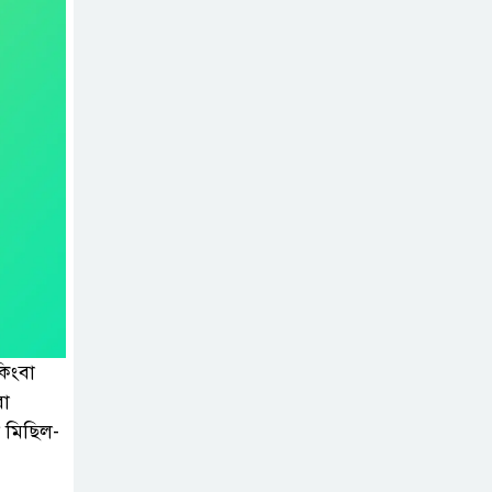
জুলাই গণঅভ্যুত্থান
দিবস” উপলক্ষে
নেছারাবাদে নানা
কর্মসূচি পালিত
শালিখায় ছাত্রদলের
নেতৃবৃন্দের সাথে
যুবদলের সাবেক
সদস্য সচিব নয়নুজ্জামান মুন্সীর
মতবিনিময় সভা।
জুলাই গণঅভ্যুত্থান
কিংবা
দিবস উপলক্ষে
রা
পিরোজপুরে নানা
দ মিছিল-
কর্মসূচি পালিত