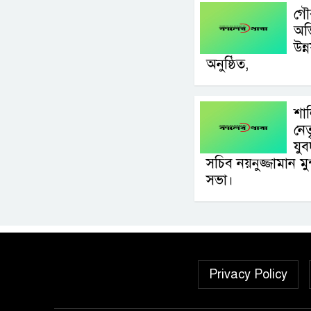
গৌ
অভ
উন্
অনুষ্ঠিত,
শা
নেত
যু
সচিব নয়নুজ্জামান ম
সভা।
Privacy Policy