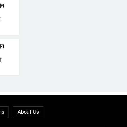
থান
মীরগঞ্জে জিওব্যাগ
ফেলে বাজার ও ঘাট
া
রক্ষা প্রকল্পের
উদ্বোধন করলেন ইউএনও
থান
পুনরায় সহকারী
অ্যাটর্নি জেনারেল
া
হিসেবে নিয়োগ
পেলেন নেছারাবাদের কৃতি সন্তান
মোহাম্মদ ছফওয়ান
নেছারাবাদে পূবালী
ব্যাংকের বৃক্ষরোপণ
কর্মসূচি
ns
About Us