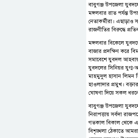
বাবুগঞ্জ উপজেলা যুবদ
মঙ্গলবার রাত পর্যন্ত উ
নেতাকর্মীরা। এছাড়াও সাং
রাজনীতির বিরুদ্ধে প্রত
মঙ্গলবার বিকেলে যুবদল
বাজার প্রদক্ষিণ করে ব
সমাবেশে যুবদল আহবায়ক
যুবদলের সিনিয়র যুগ্ম
মাহমুদুল হাসান লিমন 
হাওলাদার প্রমুখ। বক্ত
ঘোষণা দিয়ে সকল ধরনের 
বাবুগঞ্জ উপজেলা যুব
নিরাপত্তায় সর্বদা রা
গতকাল বিকাল থেকে এখন 
বিশৃঙ্খলা ঠেকাতে আমর