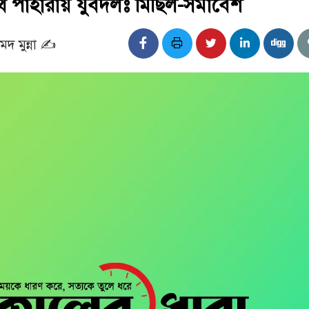
পথ পাহারায় যুবদলঃ মিছিল-সমাবেশ
 মুন্না ✍️