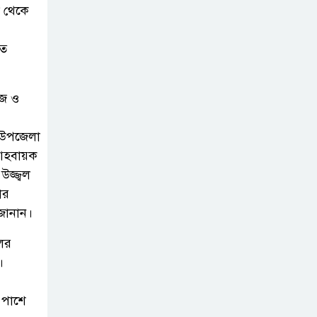
নেছারাবাদের
ল থেকে
বলদিয়ায় বিয়ের
দাবিতে ছেলের
ূত
বাড়িতে প্রেমিকার অনশন : থানায়
অভিযোগ
িজ ও
‎গৌরনদীতে যথাযোগ্য
জ উপজেলা
মর্যাদায় পালিত হলো
-আহবায়ক
‘০৫ আগস্ট জুলাই
জ্জ্বল
গণঅভ্যুত্থান দিবস ২০২৬’ ‎
ার
 জানান।
বাবুগঞ্জে বাংলাদেশ
ের
প্রাথমিক শিক্ষক
।
সমিতির কমিটি
ঘোষণাঃ সালাম সভাপতি, মনোয়ার
 পাশে
সম্পাদক