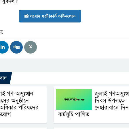
া যুবদল।’
📸 সংবাদ ফটোকার্ড ডাউনলোড
ন:
বাদ
াই গণ-অভ্যুত্থান
জুলাই গণঅভ্যুত্
সের অনুষ্ঠানে
দিবস উপলক্ষে
অধিকার পরিষদের
নেছারাবাদে দিনব
ভিযোগ
কর্মসূচি পালিত