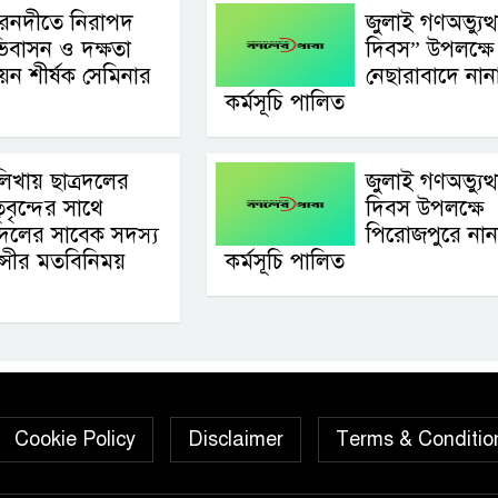
রনদীতে নিরাপদ
জুলাই গণঅভ্যুত্
িবাসন ও দক্ষতা
দিবস” উপলক্ষে
নয়ন শীর্ষক সেমিনার
নেছারাবাদে নান
কর্মসূচি পালিত
লিখায় ছাত্রদলের
জুলাই গণঅভ্যুত্
ৃবৃন্দের সাথে
দিবস উপলক্ষে
বদলের সাবেক সদস্য
পিরোজপুরে নান
ুন্সীর মতবিনিময়
কর্মসূচি পালিত
Cookie Policy
Disclaimer
Terms & Conditio