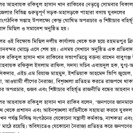
লের আহবায়ক রকিবুল হাসান খান রাকিবের নেতৃত্বে সোমবার বিকা
পজেলার বিভিন্ন গুরুত্বপূর্ণ সড়ক-মহাসড়কে পাহারা বসায় যুবদলের
গঠনিক সপ্তাহ উপলক্ষ্যে কেন্দ্র ঘোষিত অপপ্রচার ও শিষ্টাচার বহির্ভ
িবাদ মিছিল ও সমাবেশ অনুষ্ঠিত হয়।
ের ওই বিক্ষোভ মিছিল দলীয় কার্যালয় থেকে শুরু হয়ে রহমতপুর ব্র
িমানবন্দর মোড়ে এসে শেষ হয়। এসময় সেখানে অনুষ্ঠিত এক প্রতিবাদ
 রকিবুল হাসান খান রাকিবের সভাপতিত্বে বক্তব্য রাখেন বাবুগঞ্
-আহবায়ক রফিকুল ইসলাম রাফিল, সদস্য সচিব এবায়দুল হক, যুগ্ম
সিকদার, এইচ.এম রিয়াজ মাহমুদ, ইশতিয়াক আহমেদ ভিপি জুয়েল, উ
ারা, আওয়ামী লীগের নৈরাজ্য, বিশৃঙ্খলা প্রতিহত করতে রাজপথে থাক
অপপ্রচার, গুজব এবং শিষ্টাচার বহির্ভূত রাজনীতি বন্ধের আহবান
দলের আহবায়ক রকিবুল হাসান খান রাকিব বলেন, ‘জনগণের জানমাল
জপথে থেকে প্রশাসন এবং আইনশৃঙ্খলা বাহিনীকে সহায়তা করবে যুবদল
পর্যন্ত নিষিদ্ধ সংগঠনের যেকোনো সন্ত্রাসী কর্মকাণ্ড, নাশকতা এবং
া মাঠে রয়েছি। ভবিষ্যতেও যেকোনো নৈরাজ্য প্রতিহত করে জনগণের