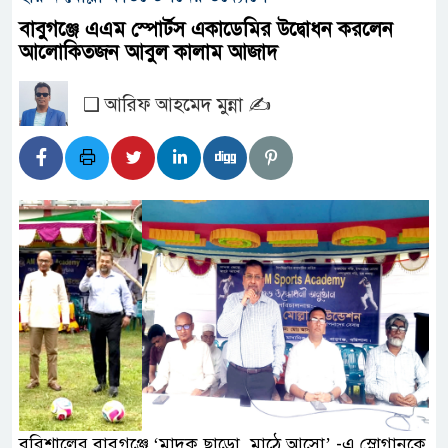
বাবুগঞ্জে এএম স্পোর্টস একাডেমির উদ্বোধন করলেন
আলোকিতজন আবুল কালাম আজাদ
❑ আরিফ আহমেদ মুন্না ✍️
বরিশালের বাবুগঞ্জে ‘মাদক ছাড়ো, মাঠে আসো’ -এ স্লোগানকে