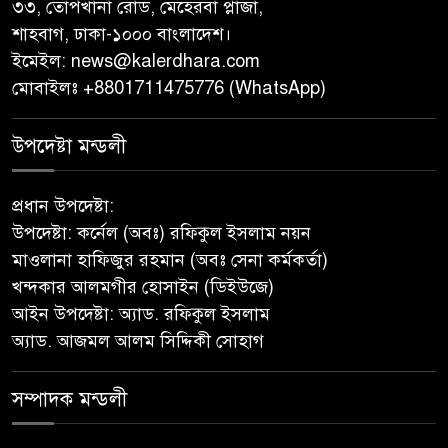
বৃক্ষরোপণ অভিযান শুরু করেছে
৩৩, তোপখানা রোড, মেহেরবা প্লাজা,
সুজন
শাহবাগ, ঢাকা-১০০০ বাংলাদেশ।
ইমেইল:
news@kalerdhara.com
‎বাটাজোড়-সরিকল খাল খননে কৃষি,
মোবাইলঃ +8801711475776 (WhatsApp)
মৎস্য ও পরিবেশে নতুন সম্ভাবনা;
রক্ষণাবেক্ষণে গুরুত্ব দিচ্ছে উপজেলা
উপদেষ্টা মন্ডলী
প্রশাসন
প্রধান উপদেষ্টা:
মীরগঞ্জে জিওব্যাগ ফেলে বাজার ও
উপদেষ্টা: কর্নেল (অবঃ) রফিকুল ইসলাম নয়ন
ঘাট রক্ষা প্রকল্পের উদ্বোধন করলেন
মাওলানা হাফিজুর রহমান (অবঃ সেনা কর্মকর্তা)
ইউএনও
খন্দকার আলমগীর হোসাইন (ডিইউজে)
আইন উপদেষ্টা: অ্যাড. রফিকুল ইসলাম
পুনরায় সহকারী অ্যাটর্নি জেনারেল
অ্যাড. আজমল আলম সিদ্দিকী সোহাগ
হিসেবে নিয়োগ পেলেন
নেছারাবাদের কৃতি সন্তান মোহাম্মদ
ছফওয়ান
সম্পাদক মন্ডলী