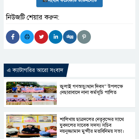
সংবাদ ফটোকার্ড ডাউনলোড
নিউজটি শেয়ার করুন:
এ ক্যাটাগরির আরো সংবাদ
জুলাই গণঅভ্যুত্থান দিবস” উপলক্ষে
নেছারাবাদে নানা কর্মসূচি পালিত
শালিখায় ছাত্রদলের নেতৃবৃন্দের সাথে
যুবদলের সাবেক সদস্য সচিব
নয়নুজ্জামান মুন্সীর মতবিনিময় সভা।