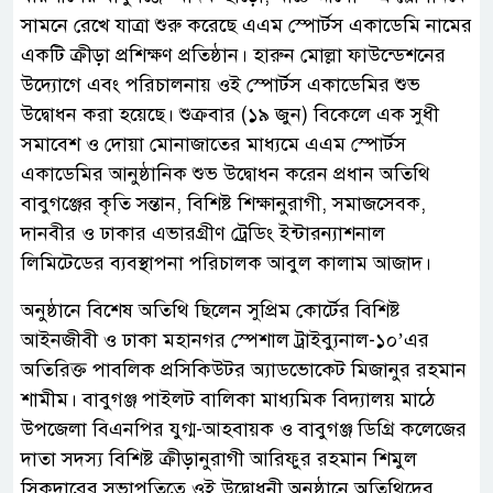
সামনে রেখে যাত্রা শুরু করেছে এএম স্পোর্টস একাডেমি নামের
একটি ক্রীড়া প্রশিক্ষণ প্রতিষ্ঠান। হারুন মোল্লা ফাউন্ডেশনের
উদ্যোগে এবং পরিচালনায় ওই স্পোর্টস একাডেমির শুভ
উদ্বোধন করা হয়েছে। শুক্রবার (১৯ জুন) বিকেলে এক সুধী
সমাবেশ ও দোয়া মোনাজাতের মাধ্যমে এএম স্পোর্টস
একাডেমির আনুষ্ঠানিক শুভ উদ্বোধন করেন প্রধান অতিথি
বাবুগঞ্জের কৃতি সন্তান, বিশিষ্ট শিক্ষানুরাগী, সমাজসেবক,
দানবীর ও ঢাকার এভারগ্রীণ ট্রেডিং ইন্টারন্যাশনাল
লিমিটেডের ব্যবস্থাপনা পরিচালক আবুল কালাম আজাদ।
অনুষ্ঠানে বিশেষ অতিথি ছিলেন সুপ্রিম কোর্টের বিশিষ্ট
আইনজীবী ও ঢাকা মহানগর স্পেশাল ট্রাইব্যুনাল-১০’এর
অতিরিক্ত পাবলিক প্রসিকিউটর অ্যাডভোকেট মিজানুর রহমান
শামীম। বাবুগঞ্জ পাইলট বালিকা মাধ্যমিক বিদ্যালয় মাঠে
উপজেলা বিএনপির যুগ্ম-আহবায়ক ও বাবুগঞ্জ ডিগ্রি কলেজের
দাতা সদস্য বিশিষ্ট ক্রীড়ানুরাগী আরিফুর রহমান শিমুল
সিকদারের সভাপতিত্বে ওই উদ্বোধনী অনুষ্ঠানে অতিথিদের