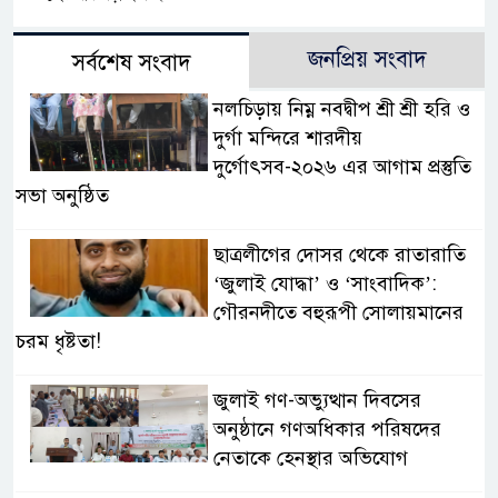
জনপ্রিয় সংবাদ
সর্বশেষ সংবাদ
নলচিড়ায় নিম্ন নবদ্বীপ শ্রী শ্রী হরি ও
দুর্গা মন্দিরে শারদীয়
দুর্গোৎসব-২০২৬ এর আগাম প্রস্তুতি
সভা অনুষ্ঠিত
ছাত্রলীগের দোসর থেকে রাতারাতি
‘জুলাই যোদ্ধা’ ও ‘সাংবাদিক’:
গৌরনদীতে বহুরূপী সোলায়মানের
চরম ধৃষ্টতা!
জুলাই গণ-অভ্যুত্থান দিবসের
অনুষ্ঠানে গণঅধিকার পরিষদের
নেতাকে হেনস্থার অভিযোগ