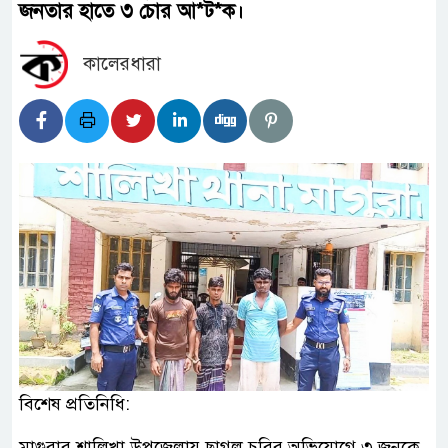
জনতার হাতে ৩ চোর আ*ট*ক।
কালেরধারা
বিশেষ প্রতিনিধি:
মাগুরার শালিখা উপজেলায় ছাগল চুরির অভিযোগে ৩ জনকে