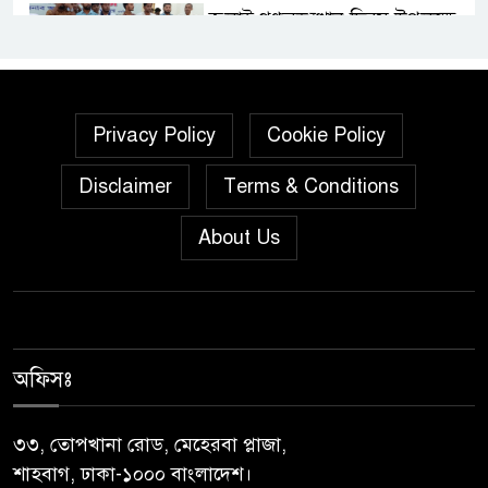
জুলাই গণঅভ্যুত্থান দিবস উপলক্ষে
নেছারাবাদে দিনব্যাপী কর্মসূচি
পালিত
গৌরনদীতে নিরাপদ অভিবাসন ও
Privacy Policy
Cookie Policy
দক্ষতা উন্নয়ন শীর্ষক সেমিনার
Disclaimer
Terms & Conditions
অনুষ্ঠিত,
About Us
জুলাই গণঅভ্যুত্থান দিবস” উপলক্ষে
নেছারাবাদে নানা কর্মসূচি পালিত
শালিখায় ছাত্রদলের নেতৃবৃন্দের সাথে
যুবদলের সাবেক সদস্য সচিব
অফিসঃ
নয়নুজ্জামান মুন্সীর মতবিনিময়
সভা।
৩৩, তোপখানা রোড, মেহেরবা প্লাজা,
শাহবাগ, ঢাকা-১০০০ বাংলাদেশ।
জুলাই গণঅভ্যুত্থান দিবস উপলক্ষে