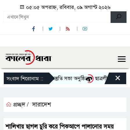
০৫:০৫ অপরাহ্ন, রবিবার, ০৯ অগাস্ট ২০২৬
×
র্গোৎসব-২০২৬ এর আগাম প্রস্তুতি সভা অনুষ্ঠিত
ছাত্রলীগের দোসর থেক
সংবাদ শিরোনাম ::
প্রচ্ছদ /
সারাদেশ
শালিখায় ছাগল চুরি করে পিকআপে পালানোর সময়