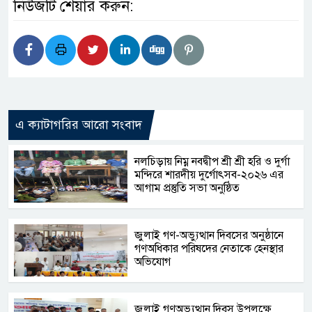
নিউজটি শেয়ার করুন:
এ ক্যাটাগরির আরো সংবাদ
নলচিড়ায় নিম্ন নবদ্বীপ শ্রী শ্রী হরি ও দুর্গা
মন্দিরে শারদীয় দুর্গোৎসব-২০২৬ এর
আগাম প্রস্তুতি সভা অনুষ্ঠিত
জুলাই গণ-অভ্যুত্থান দিবসের অনুষ্ঠানে
গণঅধিকার পরিষদের নেতাকে হেনস্থার
অভিযোগ
জুলাই গণঅভ্যুত্থান দিবস উপলক্ষে