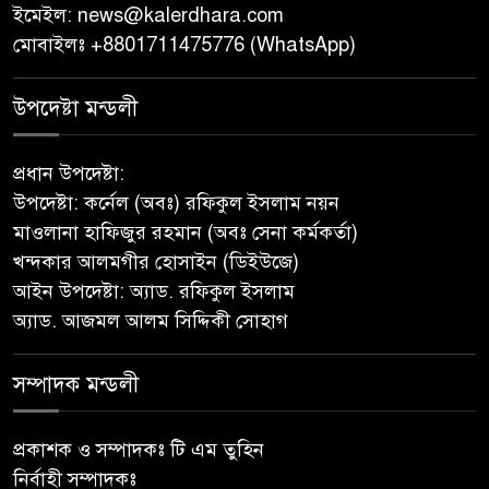
ইমেইল:
news@kalerdhara.com
পিরোজপুরে নানা কর্মসূচি পালিত
মোবাইলঃ +8801711475776 (WhatsApp)
নেছারাবাদের বলদিয়ায় বিয়ের
উপদেষ্টা মন্ডলী
দাবিতে ছেলের বাড়িতে প্রেমিকার
অনশন : থানায় অভিযোগ
প্রধান উপদেষ্টা:
উপদেষ্টা: কর্নেল (অবঃ) রফিকুল ইসলাম নয়ন
‎গৌরনদীতে যথাযোগ্য মর্যাদায়
মাওলানা হাফিজুর রহমান (অবঃ সেনা কর্মকর্তা)
পালিত হলো ‘০৫ আগস্ট জুলাই
খন্দকার আলমগীর হোসাইন (ডিইউজে)
গণঅভ্যুত্থান দিবস ২০২৬’ ‎
আইন উপদেষ্টা: অ্যাড. রফিকুল ইসলাম
অ্যাড. আজমল আলম সিদ্দিকী সোহাগ
বাবুগঞ্জে বাংলাদেশ প্রাথমিক শিক্ষক
সমিতির কমিটি ঘোষণাঃ সালাম
সভাপতি, মনোয়ার সম্পাদক
সম্পাদক মন্ডলী
সাভারে টিন কেটে দুঃসাহসিক চুরি,
প্রকাশক ও সম্পাদকঃ টি এম তুহিন
৫ লাখ ৫০ হাজার টাকার মালামাল
নির্বাহী সম্পাদকঃ