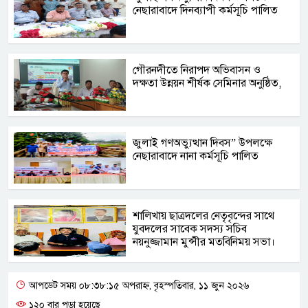
নেছারাবাদে দিনব্যাপী কর্মসূচি পালিত
গৌরনদীতে নিরাপদ অভিবাসন ও
দক্ষতা উন্নয়ন শীর্ষক সেমিনার অনুষ্ঠিত,
জুলাই গণঅভ্যুত্থান দিবস” উপলক্ষে
নেছারাবাদে নানা কর্মসূচি পালিত
শালিখায় ছাত্রদলের নেতৃবৃন্দের সাথে
যুবদলের সাবেক সদস্য সচিব
নয়নুজ্জামান মুন্সীর মতবিনিময় সভা।
আপডেট সময় ০৮:৩৮:১৫ অপরাহ্ন, বৃহস্পতিবার, ১১ জুন ২০২৬
১২০ বার পড়া হয়েছে