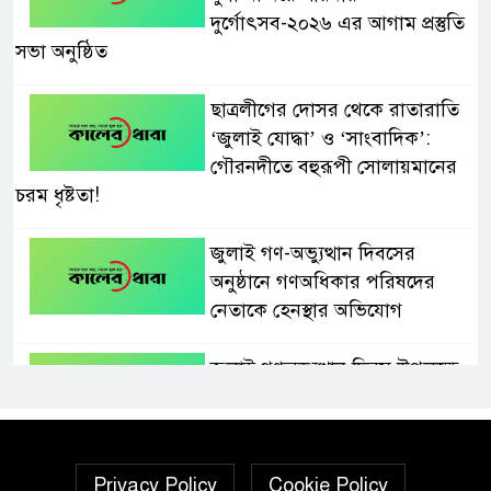
দুর্গোৎসব-২০২৬ এর আগাম প্রস্তুতি
সভা অনুষ্ঠিত
ছাত্রলীগের দোসর থেকে রাতারাতি
‘জুলাই যোদ্ধা’ ও ‘সাংবাদিক’:
গৌরনদীতে বহুরূপী সোলায়মানের
চরম ধৃষ্টতা!
জুলাই গণ-অভ্যুত্থান দিবসের
অনুষ্ঠানে গণঅধিকার পরিষদের
নেতাকে হেনস্থার অভিযোগ
জুলাই গণঅভ্যুত্থান দিবস উপলক্ষে
নেছারাবাদে দিনব্যাপী কর্মসূচি
পালিত
গৌরনদীতে নিরাপদ অভিবাসন ও
Privacy Policy
Cookie Policy