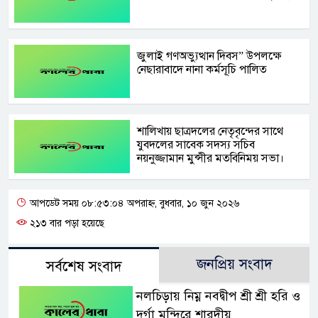
জুলাই গণঅভ্যুত্থান দিবস” উপলক্ষে
নেছারাবাদে নানা কর্মসূচি পালিত
শালিখায় ছাত্রদলের নেতৃবৃন্দের সাথে
যুবদলের সাবেক সদস্য সচিব
নয়নুজ্জামান মুন্সীর মতবিনিময় সভা।
আপডেট সময় ০৮:৫৩:০৪ অপরাহ্ন, বুধবার, ১০ জুন ২০২৬
২১৩ বার পড়া হয়েছে
জনপ্রিয় সংবাদ
সর্বশেষ সংবাদ
নলচিড়ায় নিম্ন নবদ্বীপ শ্রী শ্রী হরি ও
দুর্গা মন্দিরে শারদীয়