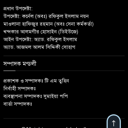
অনশন : থানায় অভিযোগ
প্রধান উপদেষ্টা:
উপদেষ্টা: কর্নেল (অবঃ) রফিকুল ইসলাম নয়ন
‎গৌরনদীতে যথাযোগ্য মর্যাদায়
মাওলানা হাফিজুর রহমান (অবঃ সেনা কর্মকর্তা)
পালিত হলো ‘০৫ আগস্ট জুলাই
খন্দকার আলমগীর হোসাইন (ডিইউজে)
গণঅভ্যুত্থান দিবস ২০২৬’ ‎
আইন উপদেষ্টা: অ্যাড. রফিকুল ইসলাম
অ্যাড. আজমল আলম সিদ্দিকী সোহাগ
বাবুগঞ্জে বাংলাদেশ প্রাথমিক শিক্ষক
সমিতির কমিটি ঘোষণাঃ সালাম
সভাপতি, মনোয়ার সম্পাদক
সম্পাদক মন্ডলী
সাভারে টিন কেটে দুঃসাহসিক চুরি,
প্রকাশক ও সম্পাদকঃ টি এম তুহিন
৫ লাখ ৫০ হাজার টাকার মালামাল
নির্বাহী সম্পাদকঃ
লুটের অভিযোগ
ব্যবস্থাপনা সম্পাদকঃ সুমাইয়া পপি
বার্তা সম্পাদকঃ
বাবুগঞ্জে পরিস্কার পরিচ্ছন্নতা ও
বৃক্ষরোপণ অভিযান শুরু করেছে
সুজন