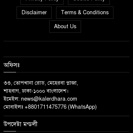
দক্ষতা উন্নয়ন শীর্ষক সেমিনার
Disclaimer
Terms & Conditions
অনুষ্ঠিত,
About Us
জুলাই গণঅভ্যুত্থান দিবস” উপলক্ষে
নেছারাবাদে নানা কর্মসূচি পালিত
শালিখায় ছাত্রদলের নেতৃবৃন্দের সাথে
যুবদলের সাবেক সদস্য সচিব
অফিসঃ
নয়নুজ্জামান মুন্সীর মতবিনিময়
সভা।
৩৩, তোপখানা রোড, মেহেরবা প্লাজা,
শাহবাগ, ঢাকা-১০০০ বাংলাদেশ।
জুলাই গণঅভ্যুত্থান দিবস উপলক্ষে
ইমেইল:
news@kalerdhara.com
পিরোজপুরে নানা কর্মসূচি পালিত
মোবাইলঃ +8801711475776 (WhatsApp)
নেছারাবাদের বলদিয়ায় বিয়ের
উপদেষ্টা মন্ডলী
দাবিতে ছেলের বাড়িতে প্রেমিকার