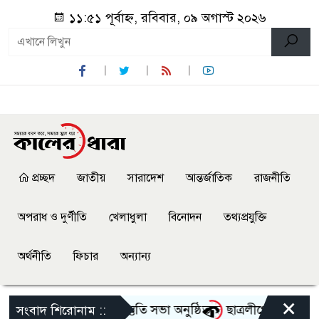
১১:৫১ পূর্বাহ্ন, রবিবার, ০৯ অগাস্ট ২০২৬
প্রচ্ছদ
জাতীয়
সারাদেশ
আন্তর্জাতিক
রাজনীতি
অপরাধ ও দুর্ণীতি
খেলাধুলা
বিনোদন
তথ্যপ্রযুক্তি
অর্থনীতি
ফিচার
অন্যান্য
×
গোৎসব-২০২৬ এর আগাম প্রস্তুতি সভা অনুষ্ঠিত
ছাত্রলীগের দোসর থেকে 
সংবাদ শিরোনাম ::