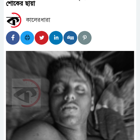
শোকের ছায়া
কালেরধারা