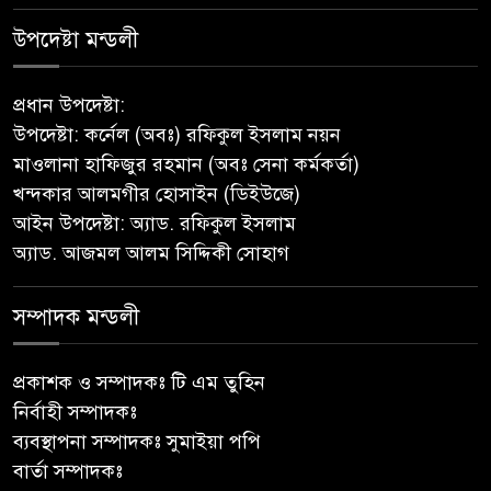
সভাপতি, মনোয়ার সম্পাদক
উপদেষ্টা মন্ডলী
সাভারে টিন কেটে দুঃসাহসিক চুরি,
প্রধান উপদেষ্টা:
৫ লাখ ৫০ হাজার টাকার মালামাল
উপদেষ্টা: কর্নেল (অবঃ) রফিকুল ইসলাম নয়ন
লুটের অভিযোগ
মাওলানা হাফিজুর রহমান (অবঃ সেনা কর্মকর্তা)
খন্দকার আলমগীর হোসাইন (ডিইউজে)
বাবুগঞ্জে পরিস্কার পরিচ্ছন্নতা ও
আইন উপদেষ্টা: অ্যাড. রফিকুল ইসলাম
বৃক্ষরোপণ অভিযান শুরু করেছে
অ্যাড. আজমল আলম সিদ্দিকী সোহাগ
সুজন
সম্পাদক মন্ডলী
‎বাটাজোড়-সরিকল খাল খননে কৃষি,
মৎস্য ও পরিবেশে নতুন সম্ভাবনা;
রক্ষণাবেক্ষণে গুরুত্ব দিচ্ছে উপজেলা
প্রকাশক ও সম্পাদকঃ টি এম তুহিন
প্রশাসন
নির্বাহী সম্পাদকঃ
ব্যবস্থাপনা সম্পাদকঃ সুমাইয়া পপি
মীরগঞ্জে জিওব্যাগ ফেলে বাজার ও
বার্তা সম্পাদকঃ
ঘাট রক্ষা প্রকল্পের উদ্বোধন করলেন