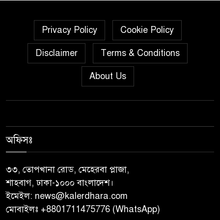
যুবদলের সাবেক সদস্য সচিব
নয়নুজ্জামান মুন্সীর মতবিনিময়
Privacy Policy
Cookie Policy
সভা।
Disclaimer
Terms & Conditions
জুলাই গণঅভ্যুত্থান দিবস উপলক্ষে
পিরোজপুরে নানা কর্মসূচি পালিত
About Us
নেছারাবাদের বলদিয়ায় বিয়ের
দাবিতে ছেলের বাড়িতে প্রেমিকার
অনশন : থানায় অভিযোগ
অফিসঃ
‎গৌরনদীতে যথাযোগ্য মর্যাদায়
পালিত হলো ‘০৫ আগস্ট জুলাই
৩৩, তোপখানা রোড, মেহেরবা প্লাজা,
গণঅভ্যুত্থান দিবস ২০২৬’ ‎
শাহবাগ, ঢাকা-১০০০ বাংলাদেশ।
ইমেইল:
news@kalerdhara.com
বাবুগঞ্জে বাংলাদেশ প্রাথমিক শিক্ষক
মোবাইলঃ +8801711475776 (WhatsApp)
সমিতির কমিটি ঘোষণাঃ সালাম