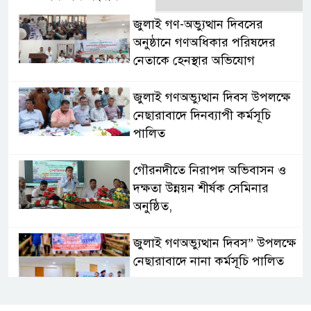
জুলাই গণ-অভ্যুত্থান দিবসের
অনুষ্ঠানে গণঅধিকার পরিষদের
নেতাকে হেনস্থার অভিযোগ
জুলাই গণঅভ্যুত্থান দিবস উপলক্ষে
নেছারাবাদে দিনব্যাপী কর্মসূচি
পালিত
গৌরনদীতে নিরাপদ অভিবাসন ও
দক্ষতা উন্নয়ন শীর্ষক সেমিনার
অনুষ্ঠিত,
জুলাই গণঅভ্যুত্থান দিবস” উপলক্ষে
নেছারাবাদে নানা কর্মসূচি পালিত
শালিখায় ছাত্রদলের নেতৃবৃন্দের সাথে