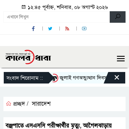
১২:৪৫ পূর্বাহ্ন, শনিবার, ০৮ অগাস্ট ২০২৬
×
নেতাকে হেনস্থার অভিযোগ
জুলাই গণঅভ্যুত্থান দিবস উপলক্ষে নেছার
সংবাদ শিরোনাম ::
প্রচ্ছদ /
সারাদেশ
বজ্রপাতে এসএসসি পরীক্ষার্থীর মৃত্যু, আগৈলঝাড়ায়