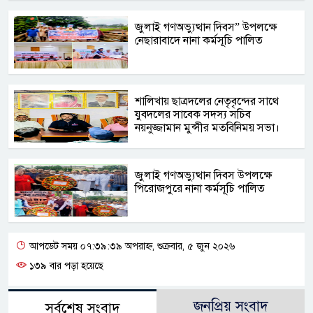
জুলাই গণঅভ্যুত্থান দিবস” উপলক্ষে
নেছারাবাদে নানা কর্মসূচি পালিত
শালিখায় ছাত্রদলের নেতৃবৃন্দের সাথে
যুবদলের সাবেক সদস্য সচিব
নয়নুজ্জামান মুন্সীর মতবিনিময় সভা।
জুলাই গণঅভ্যুত্থান দিবস উপলক্ষে
পিরোজপুরে নানা কর্মসূচি পালিত
আপডেট সময় ০৭:৩৯:৩৯ অপরাহ্ন, শুক্রবার, ৫ জুন ২০২৬
১৩৯ বার পড়া হয়েছে
জনপ্রিয় সংবাদ
সর্বশেষ সংবাদ