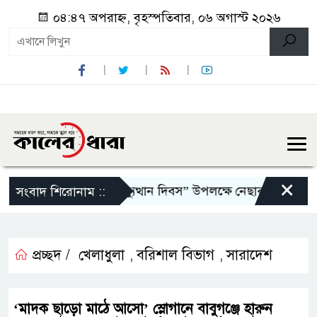
০৪:৪৭ অপরাহ্ন, বৃহস্পতিবার, ০৬ অগাস্ট ২০২৬
×
ষ্ঠিত,
জুলাই গণঅভ্যুত্থান দিবস” উপলক্ষে নেছারাবাদে নানা কর্ম
সংবাদ শিরোনাম ::
প্রচ্ছদ /
খেলাধুলা
বরিশাল বিভাগ
সারাদেশ
,
,
‘মাদক ছাড়ো মাঠে আসো’ স্লোগানে বাবুগঞ্জে হারুন