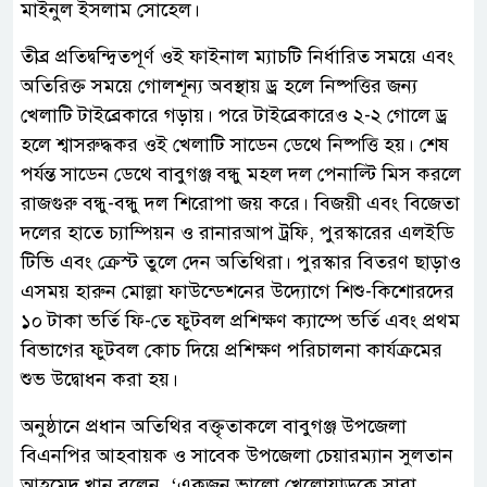
মাইনুল ইসলাম সোহেল।
তীব্র প্রতিদ্বন্দ্বিতপূর্ণ ওই ফাইনাল ম্যাচটি নির্ধারিত সময়ে এবং
অতিরিক্ত সময়ে গোলশূন্য অবস্থায় ড্র হলে নিষ্পত্তির জন্য
খেলাটি টাইব্রেকারে গড়ায়। পরে টাইব্রেকারেও ২-২ গোলে ড্র
হলে শ্বাসরুদ্ধকর ওই খেলাটি সাডেন ডেথে নিষ্পত্তি হয়। শেষ
পর্যন্ত সাডেন ডেথে বাবুগঞ্জ বন্ধু মহল দল পেনাল্টি মিস করলে
রাজগুরু বন্ধু-বন্ধু দল শিরোপা জয় করে। বিজয়ী এবং বিজেতা
দলের হাতে চ্যাম্পিয়ন ও রানারআপ ট্রফি, পুরস্কারের এলইডি
টিভি এবং ক্রেস্ট তুলে দেন অতিথিরা। পুরস্কার বিতরণ ছাড়াও
এসময় হারুন মোল্লা ফাউন্ডেশনের উদ্যোগে শিশু-কিশোরদের
১০ টাকা ভর্তি ফি-তে ফুটবল প্রশিক্ষণ ক্যাম্পে ভর্তি এবং প্রথম
বিভাগের ফুটবল কোচ দিয়ে প্রশিক্ষণ পরিচালনা কার্যক্রমের
শুভ উদ্বোধন করা হয়।
অনুষ্ঠানে প্রধান অতিথির বক্তৃতাকলে বাবুগঞ্জ উপজেলা
বিএনপির আহবায়ক ও সাবেক উপজেলা চেয়ারম্যান সুলতান
আহমেদ খান বলেন, ‘একজন ভালো খেলোয়াড়কে সারা