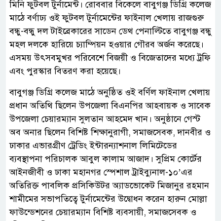
মিনি ফুটবল টুর্নামেন্ট। রোববার বিকেলে বাবুগঞ্জ ডিগ্রি কলেজ
মাঠে বর্ণাঢ্য ওই ফুটবল টুর্নামেন্টের ফাইনাল খেলায় রাজগুরু
বন্ধু-বন্ধু দল টাইব্রেকারের সাডেন ডেথ পেনাল্টিতে বাবুগঞ্জ বন্ধু
মহল দলকে হারিয়ে চ্যাম্পিয়ন হওয়ার গৌরব অর্জন করেছে।
এসময় উৎসবমুখর পরিবেশে বিজয়ী ও বিজেতাদের মধ্যে ট্রফি
এবং পুরস্কার বিতরণ করা হয়েছে।
বাবুগঞ্জ ডিগ্রি কলেজ মাঠে অনুষ্ঠিত ওই বর্ণিল ফাইনাল খেলায়
প্রধান অতিথি ছিলেন উপজেলা বিএনপির আহবায়ক ও সাবেক
উপজেলা চেয়ারম্যান সুলতান আহমেদ খান। অনুষ্ঠানে গেস্ট
অব অনার ছিলেন বিশিষ্ট শিক্ষানুরাগী, সমাজসেবক, দানবীর ও
ঢাকার এভারগ্রীণ ট্রেডিং ইন্টারন্যাশনাল লিমিটেডের
ব্যবস্থাপনা পরিচালক আবুল কালাম আজাদ। সুপ্রিম কোর্টের
আইনজীবী ও ঢাকা মহানগর স্পেশাল ট্রাইব্যুনাল-১০’এর
অতিরিক্ত পাবলিক প্রসিকিউটর অ্যাডভোকেট মিজানুর রহমান
শামীমের সভাপতিত্বে টুর্নামেন্টের উদ্বোধন করেন হারুন মোল্লা
ফাউন্ডেশনের চেয়ারম্যান বিশিষ্ট ব্যবসায়ী, সমাজসেবক ও