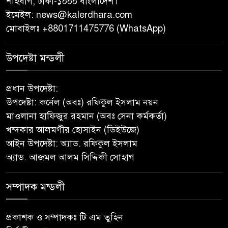
শাহবাগ, ঢাকা-১০০০ বাংলাদেশ।
ইমেইল:
news@kalerdhara.com
বাবুগঞ্জে পরিস্কার পরিচ্ছন্নতা ও
মোবাইলঃ +8801711475776 (WhatsApp)
বৃক্ষরোপণ অভিযান শুরু করেছে
সুজন
উপদেষ্টা মন্ডলী
‎বাটাজোড়-সরিকল খাল খননে কৃষি,
প্রধান উপদেষ্টা:
মৎস্য ও পরিবেশে নতুন সম্ভাবনা;
উপদেষ্টা: কর্নেল (অবঃ) রফিকুল ইসলাম নয়ন
রক্ষণাবেক্ষণে গুরুত্ব দিচ্ছে উপজেলা
মাওলানা হাফিজুর রহমান (অবঃ সেনা কর্মকর্তা)
প্রশাসন
খন্দকার আলমগীর হোসাইন (ডিইউজে)
আইন উপদেষ্টা: অ্যাড. রফিকুল ইসলাম
মীরগঞ্জে জিওব্যাগ ফেলে বাজার ও
অ্যাড. আজমল আলম সিদ্দিকী সোহাগ
ঘাট রক্ষা প্রকল্পের উদ্বোধন করলেন
ইউএনও
সম্পাদক মন্ডলী
পুনরায় সহকারী অ্যাটর্নি জেনারেল
হিসেবে নিয়োগ পেলেন
প্রকাশক ও সম্পাদকঃ টি এম তুহিন
নেছারাবাদের কৃতি সন্তান মোহাম্মদ