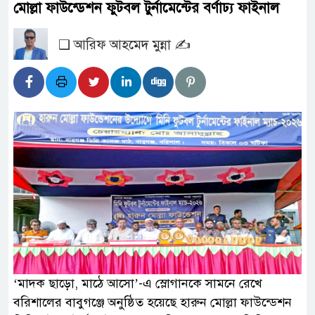
মোল্লা ফাউন্ডেশন ফুটবল টুর্নামেন্টের বর্ণাঢ্য ফাইনাল
❑ আরিফ আহমেদ মুন্না ✍️
‘মাদক ছাড়ো, মাঠে আসো’-এ স্লোগানকে সামনে রেখে
বরিশালের বাবুগঞ্জে অনুষ্ঠিত হয়েছে হারুন মোল্লা ফাউন্ডেশন