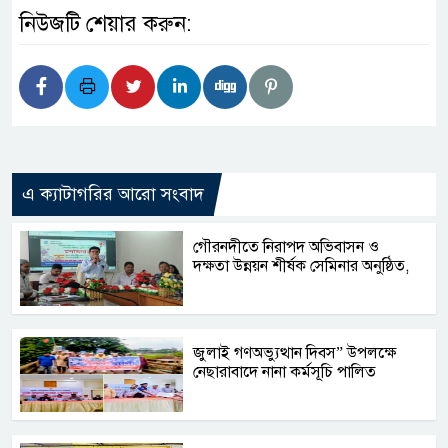
নিউজটি শেয়ার করুন:
এ ক্যাটাগরির আরো সংবাদ
গৌরনদীতে নিরাপদ অভিবাসন ও
দক্ষতা উন্নয়ন শীর্ষক সেমিনার অনুষ্ঠিত,
জুলাই গণঅভ্যুত্থান দিবস” উপলক্ষে
নেছারাবাদে নানা কর্মসূচি পালিত