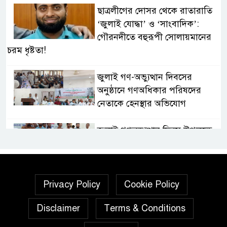
ছাত্রলীগের দোসর থেকে রাতারাতি
‘জুলাই যোদ্ধা’ ও ‘সাংবাদিক’:
গৌরনদীতে বহুরূপী সোলায়মানের
চরম ধৃষ্টতা!
জুলাই গণ-অভ্যুত্থান দিবসের
অনুষ্ঠানে গণঅধিকার পরিষদের
নেতাকে হেনস্থার অভিযোগ
জুলাই গণঅভ্যুত্থান দিবস উপলক্ষে
নেছারাবাদে দিনব্যাপী কর্মসূচি
পালিত
গৌরনদীতে নিরাপদ অভিবাসন ও
Privacy Policy
Cookie Policy
দক্ষতা উন্নয়ন শীর্ষক সেমিনার
Disclaimer
Terms & Conditions
অনুষ্ঠিত,