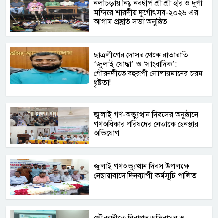
নলচিড়ায় নিম্ন নবদ্বীপ শ্রী শ্রী হরি ও দুর্গা
মন্দিরে শারদীয় দুর্গোৎসব-২০২৬ এর
আগাম প্রস্তুতি সভা অনুষ্ঠিত
ছাত্রলীগের দোসর থেকে রাতারাতি
‘জুলাই যোদ্ধা’ ও ‘সাংবাদিক’:
গৌরনদীতে বহুরূপী সোলায়মানের চরম
ধৃষ্টতা!
জুলাই গণ-অভ্যুত্থান দিবসের অনুষ্ঠানে
গণঅধিকার পরিষদের নেতাকে হেনস্থার
অভিযোগ
জুলাই গণঅভ্যুত্থান দিবস উপলক্ষে
নেছারাবাদে দিনব্যাপী কর্মসূচি পালিত
গৌরনদীতে নিরাপদ অভিবাসন ও