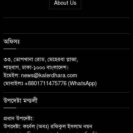
About Us
জুলাই গণঅভ্যুত্থান দিবস” উপলক্ষে
নেছারাবাদে নানা কর্মসূচি পালিত
শালিখায় ছাত্রদলের নেতৃবৃন্দের সাথে
যুবদলের সাবেক সদস্য সচিব
অফিসঃ
নয়নুজ্জামান মুন্সীর মতবিনিময়
সভা।
৩৩, তোপখানা রোড, মেহেরবা প্লাজা,
শাহবাগ, ঢাকা-১০০০ বাংলাদেশ।
জুলাই গণঅভ্যুত্থান দিবস উপলক্ষে
ইমেইল:
news@kalerdhara.com
পিরোজপুরে নানা কর্মসূচি পালিত
মোবাইলঃ +8801711475776 (WhatsApp)
নেছারাবাদের বলদিয়ায় বিয়ের
উপদেষ্টা মন্ডলী
দাবিতে ছেলের বাড়িতে প্রেমিকার
অনশন : থানায় অভিযোগ
প্রধান উপদেষ্টা:
উপদেষ্টা: কর্নেল (অবঃ) রফিকুল ইসলাম নয়ন
‎গৌরনদীতে যথাযোগ্য মর্যাদায়