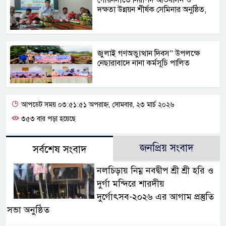
দক্ষতা উন্নয়ন শীর্ষক সেমিনার অনুষ্ঠিত,
জুলাই গণঅভ্যুত্থান দিবস” উপলক্ষে
নেছারাবাদে নানা কর্মসূচি পালিত
আপডেট সময় ০৩:৫১:৫১ অপরাহ্ন, সোমবার, ২৩ মার্চ ২০২৬
৩৫৩ বার পড়া হয়েছে
জনপ্রিয় সংবাদ
সর্বশেষ সংবাদ
নলচিড়ায় নিম্ন নবদ্বীপ শ্রী শ্রী হরি ও
দুর্গা মন্দিরে শারদীয়
দুর্গোৎসব-২০২৬ এর আগাম প্রস্তুতি
সভা অনুষ্ঠিত