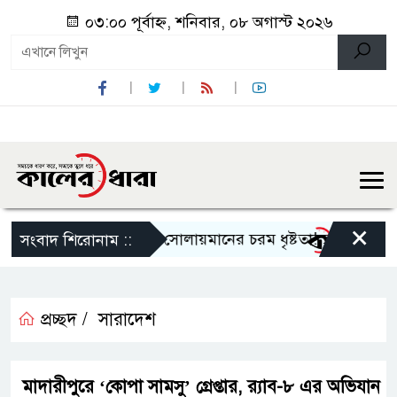
০৩:০০ পূর্বাহ্ন, শনিবার, ০৮ অগাস্ট ২০২৬
×
িক’: গৌরনদীতে বহুরূপী সোলায়মানের চরম ধৃষ্টতা!
জুলাই গণ-অভ
সংবাদ শিরোনাম ::
প্রচ্ছদ /
সারাদেশ
মাদারীপুরে ‘কোপা সামসু’ গ্রেপ্তার, র‌্যাব-৮ এর অভিযান