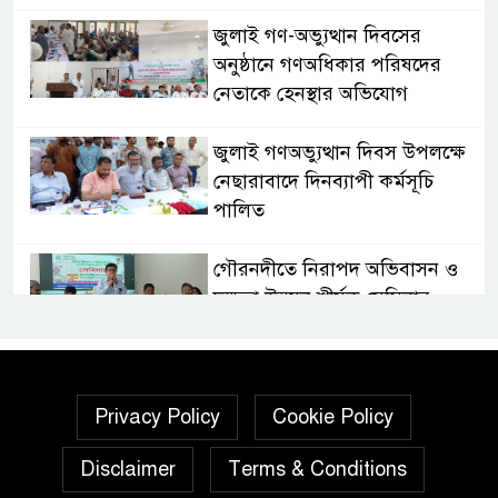
জুলাই গণ-অভ্যুত্থান দিবসের
অনুষ্ঠানে গণঅধিকার পরিষদের
নেতাকে হেনস্থার অভিযোগ
জুলাই গণঅভ্যুত্থান দিবস উপলক্ষে
নেছারাবাদে দিনব্যাপী কর্মসূচি
পালিত
গৌরনদীতে নিরাপদ অভিবাসন ও
দক্ষতা উন্নয়ন শীর্ষক সেমিনার
অনুষ্ঠিত,
জুলাই গণঅভ্যুত্থান দিবস” উপলক্ষে
নেছারাবাদে নানা কর্মসূচি পালিত
Privacy Policy
Cookie Policy
Disclaimer
Terms & Conditions
শালিখায় ছাত্রদলের নেতৃবৃন্দের সাথে