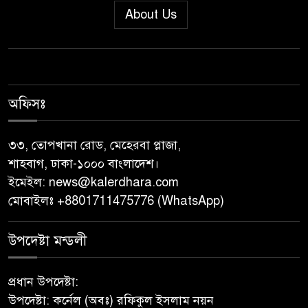
যুবদলের সাবেক সদস্য সচিব
About Us
নয়নুজ্জামান মুন্সীর মতবিনিময়
সভা।
জুলাই গণঅভ্যুত্থান দিবস উপলক্ষে
পিরোজপুরে নানা কর্মসূচি পালিত
অফিসঃ
নেছারাবাদের বলদিয়ায় বিয়ের
৩৩, তোপখানা রোড, মেহেরবা প্লাজা,
দাবিতে ছেলের বাড়িতে প্রেমিকার
শাহবাগ, ঢাকা-১০০০ বাংলাদেশ।
অনশন : থানায় অভিযোগ
ইমেইল:
news@kalerdhara.com
মোবাইলঃ +8801711475776 (WhatsApp)
‎গৌরনদীতে যথাযোগ্য মর্যাদায়
পালিত হলো ‘০৫ আগস্ট জুলাই
উপদেষ্টা মন্ডলী
গণঅভ্যুত্থান দিবস ২০২৬’ ‎
প্রধান উপদেষ্টা:
বাবুগঞ্জে বাংলাদেশ প্রাথমিক শিক্ষক
উপদেষ্টা: কর্নেল (অবঃ) রফিকুল ইসলাম নয়ন
সমিতির কমিটি ঘোষণাঃ সালাম