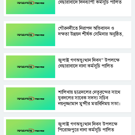
নেছারাবাদে দিনব্যাপী কর্মসূচি পালিত
গৌরনদীতে নিরাপদ অভিবাসন ও
দক্ষতা উন্নয়ন শীর্ষক সেমিনার অনুষ্ঠিত,
জুলাই গণঅভ্যুত্থান দিবস” উপলক্ষে
নেছারাবাদে নানা কর্মসূচি পালিত
শালিখায় ছাত্রদলের নেতৃবৃন্দের সাথে
যুবদলের সাবেক সদস্য সচিব
নয়নুজ্জামান মুন্সীর মতবিনিময় সভা।
জুলাই গণঅভ্যুত্থান দিবস উপলক্ষে
পিরোজপুরে নানা কর্মসূচি পালিত