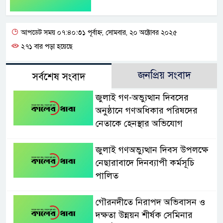
আপডেট সময় ০৭:৪০:৩১ পূর্বাহ্ন, সোমবার, ২০ অক্টোবর ২০২৫
২৭১ বার পড়া হয়েছে
জনপ্রিয় সংবাদ
সর্বশেষ সংবাদ
জুলাই গণ-অভ্যুত্থান দিবসের
অনুষ্ঠানে গণঅধিকার পরিষদের
নেতাকে হেনস্থার অভিযোগ
জুলাই গণঅভ্যুত্থান দিবস উপলক্ষে
নেছারাবাদে দিনব্যাপী কর্মসূচি
পালিত
গৌরনদীতে নিরাপদ অভিবাসন ও
দক্ষতা উন্নয়ন শীর্ষক সেমিনার