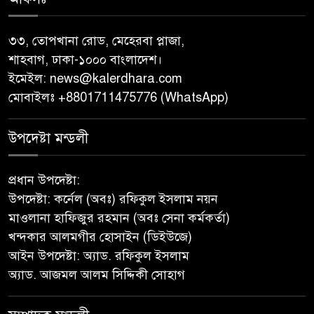
‎গৌরনদীতে যথাযোগ্য মর্যাদায়
পালিত হলো ‘০৫ আগস্ট জুলাই
৩৩, তোপখানা রোড, মেহেরবা প্লাজা,
গণঅভ্যুত্থান দিবস ২০২৬’ ‎
শাহবাগ, ঢাকা-১০০০ বাংলাদেশ।
ইমেইল:
news@kalerdhara.com
বাবুগঞ্জে বাংলাদেশ প্রাথমিক শিক্ষক
মোবাইলঃ +8801711475776 (WhatsApp)
সমিতির কমিটি ঘোষণাঃ সালাম
সভাপতি, মনোয়ার সম্পাদক
উপদেষ্টা মন্ডলী
সাভারে টিন কেটে দুঃসাহসিক চুরি,
প্রধান উপদেষ্টা:
৫ লাখ ৫০ হাজার টাকার মালামাল
উপদেষ্টা: কর্নেল (অবঃ) রফিকুল ইসলাম নয়ন
লুটের অভিযোগ
মাওলানা হাফিজুর রহমান (অবঃ সেনা কর্মকর্তা)
খন্দকার আলমগীর হোসাইন (ডিইউজে)
বাবুগঞ্জে পরিস্কার পরিচ্ছন্নতা ও
আইন উপদেষ্টা: অ্যাড. রফিকুল ইসলাম
বৃক্ষরোপণ অভিযান শুরু করেছে
অ্যাড. আজমল আলম সিদ্দিকী সোহাগ
সুজন