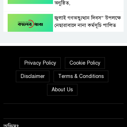
অনুষ্ঠিত,
জুলাই গণঅভ্যুত্থান দিবস” উপলক্ষে
নেছারাবাদে নানা কর্মসূচি পালিত
শালিখায় ছাত্রদলের নেতৃবৃন্দের সাথে
যুবদলের সাবেক সদস্য সচিব
নয়নুজ্জামান মুন্সীর মতবিনিময়
Privacy Policy
Cookie Policy
সভা।
Disclaimer
Terms & Conditions
জুলাই গণঅভ্যুত্থান দিবস উপলক্ষে
পিরোজপুরে নানা কর্মসূচি পালিত
About Us
নেছারাবাদের বলদিয়ায় বিয়ের
দাবিতে ছেলের বাড়িতে প্রেমিকার
অনশন : থানায় অভিযোগ
অফিসঃ