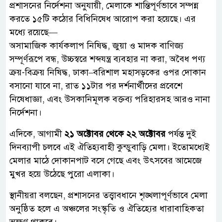
প্রশাসনের নির্দেশনা অনুযায়ী, মেলাকে শান্তিপূর্ণভাবে সম্পন্ন
করতে ১৫টি কঠোর বিধিনিষেধ আরোপ করা হয়েছে। এর
মধ্যে রয়েছে—
অসামাজিক কার্যকলাপ নিষিদ্ধ, জুয়া ও মাদক বাণিজ্য
সম্পূর্ণরূপে বন্ধ, উচ্চস্বরে শব্দযন্ত্র ব্যবহার না করা, অবৈধ পণ্য
ক্রয়-বিক্রয় নিষিদ্ধ, ঢাকা–বরিশাল মহাসড়কের ওপর দোকান
বসানো যাবে না, রাত ১১টার পর দর্শনার্থীদের প্রবেশে
নিষেধাজ্ঞা, এবং উসকানিমূলক বক্তব্য পরিহারসহ আরও নানা
নির্দেশনা।
এদিকে, আগামী
২১ অক্টোবর থেকে ২২ অক্টোবর
পর্যন্ত দুই
দিনব্যাপী চলবে এই ঐতিহ্যবাহী কুন্ডুবাড়ি মেলা। ইতোমধ্যেই
মেলার মাঠে দোকানপাট বসে গেছে এবং উৎসবের আমেজে
মুখর হয়ে উঠেছে পুরো এলাকা।
স্থানীয়রা বলছেন, প্রশাসনের তত্ত্বাবধানে শৃঙ্খলাপূর্ণভাবে মেলা
অনুষ্ঠিত হলে এ অঞ্চলের সংস্কৃতি ও ঐতিহ্যের ধারাবাহিকতা
অক্ষুণ্ণ থাকবে।