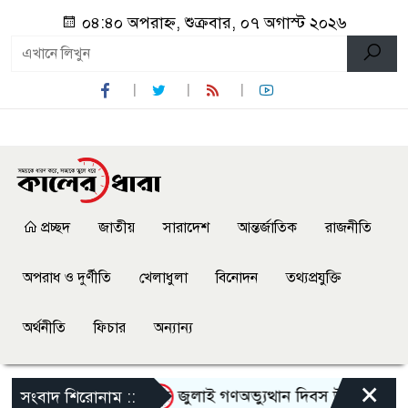
০৪:৪০ অপরাহ্ন, শুক্রবার, ০৭ অগাস্ট ২০২৬
প্রচ্ছদ
জাতীয়
সারাদেশ
আন্তর্জাতিক
রাজনীতি
অপরাধ ও দুর্ণীতি
খেলাধুলা
বিনোদন
তথ্যপ্রযুক্তি
অর্থনীতি
ফিচার
অন্যান্য
×
তাকে হেনস্থার অভিযোগ
জুলাই গণঅভ্যুত্থান দিবস উপলক্ষে নেছারা
সংবাদ শিরোনাম ::