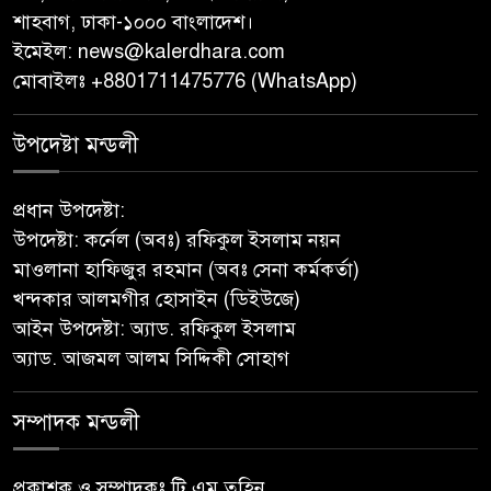
শাহবাগ, ঢাকা-১০০০ বাংলাদেশ।
ইমেইল:
news@kalerdhara.com
মোবাইলঃ +8801711475776 (WhatsApp)
উপদেষ্টা মন্ডলী
প্রধান উপদেষ্টা:
উপদেষ্টা: কর্নেল (অবঃ) রফিকুল ইসলাম নয়ন
মাওলানা হাফিজুর রহমান (অবঃ সেনা কর্মকর্তা)
খন্দকার আলমগীর হোসাইন (ডিইউজে)
আইন উপদেষ্টা: অ্যাড. রফিকুল ইসলাম
অ্যাড. আজমল আলম সিদ্দিকী সোহাগ
সম্পাদক মন্ডলী
প্রকাশক ও সম্পাদকঃ টি এম তুহিন